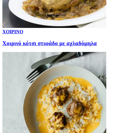
ΧΟΙΡΙΝΟ
Χοιρινό κότσι στιφάδο με αχλαδόμηλα