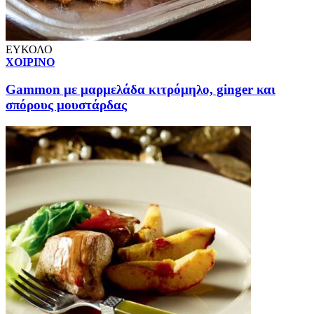
ΕΥΚΟΛΟ
ΧΟΙΡΙΝΟ
Gammon με μαρμελάδα κιτρόμηλο, ginger και
σπόρους μουστάρδας