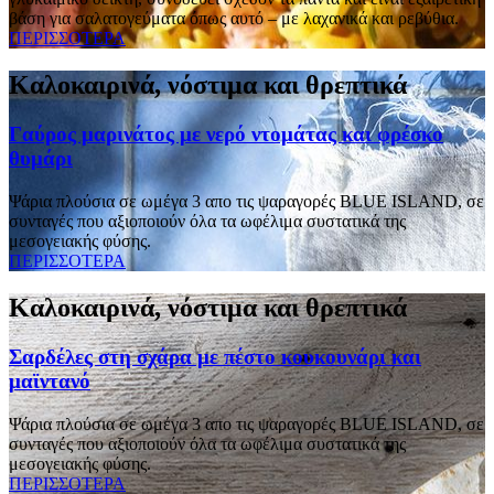
βάση για σαλατογεύματα όπως αυτό – με λαχανικά και ρεβύθια.
ΠΕΡΙΣΣΟΤΕΡΑ
Καλοκαιρινά, νόστιμα και θρεπτικά
Γαύρος μαρινάτος με νερό ντομάτας και φρέσκο
θυμάρι
Ψάρια πλούσια σε ωμέγα 3 απο τις ψαραγορές BLUE ISLAND, σε
συνταγές που αξιοποιούν όλα τα ωφέλιμα συστατικά της
μεσογειακής φύσης.
ΠΕΡΙΣΣΟΤΕΡΑ
Καλοκαιρινά, νόστιμα και θρεπτικά
Σαρδέλες στη σχάρα με πέστο κουκουνάρι και
μαϊντανό
Ψάρια πλούσια σε ωμέγα 3 απο τις ψαραγορές BLUE ISLAND, σε
συνταγές που αξιοποιούν όλα τα ωφέλιμα συστατικά της
μεσογειακής φύσης.
ΠΕΡΙΣΣΟΤΕΡΑ