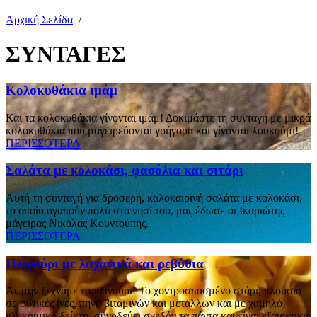
Αρχική Σελίδα
/
ΣΥΝΤΑΓΕΣ
Κολοκυθάκια ιμάμ
Και τα κολοκυθάκια γίνονται ιμάμ! Δοκιμάστε τη συνταγή με μικρά
κολοκυθάκια που μαγειρεύονται γρήγορα και γίνονται λουκούμι!
ΠΕΡΙΣΣΟΤΕΡΑ
Σαλάτα με κολοκάσι, φασόλια και σιτάρι
Αυτή τη συνταγή για δροσερή, καλοκαιρινή σαλάτα με κολοκάσι,
το οποίο αγαπούν πολύ στο νησί του, μας έδωσε οι Ικαριώτης
μάγειρας Νικόλας Κουντούπης.
ΠΕΡΙΣΣΟΤΕΡΑ
Πλιγούρι με λαχανικά και ρεβύθια
Ας μην ξεχνάμε το πλιγούρι! To χοντροσπασμένο στάρι, πλούσιο
σε φυτικές ίνες, πηγή βιταμινών και μετάλλων και με χαμηλό
γλυκαιμικό δείκτη, συνοδεύει σχεδόν τα πάντα και είναι εξαιρετική