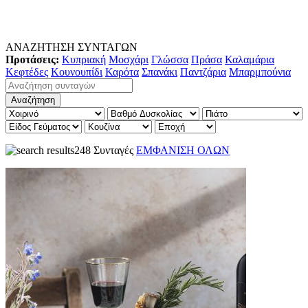
ΑΝΑΖΗΤΗΣΗ ΣΥΝΤΑΓΩΝ
Προτάσεις:
Κυπριακή
Μοσχάρι
Γλώσσα
Πράσα
Καλαμάρια
Κεφτέδες
Κουνουπίδι
Καρότα
Σπανάκι
Παντζάρια
Μπαρμπούνια
248 Συνταγές
ΕΜΦΑΝΙΣΗ ΟΛΩΝ