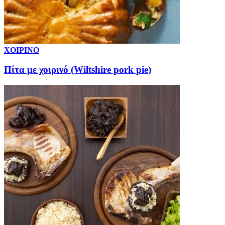
ΧΟΙΡΙΝΟ
Πίτα με χοιρινό (Wiltshire pork pie)