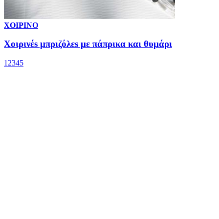
ΧΟΙΡΙΝΟ
Χοιρινέs μπριζόλεs με πάπρικα και θυμάρι
1
2
3
4
5