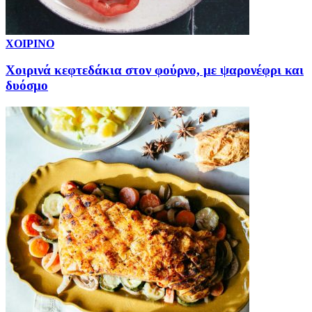
ΧΟΙΡΙΝΟ
Xοιρινά κεφτεδάκια στον φούρνο, με ψαρονέφρι και
δυόσμο