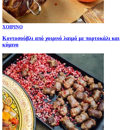
ΧΟΙΡΙΝΟ
Κοντοσούβλι από χοιρινό λαιμό με πορτοκάλι και
κύμινο