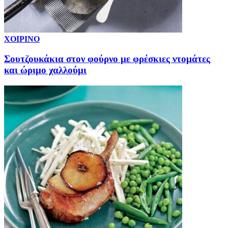
ΧΟΙΡΙΝΟ
Σουτζουκάκια στον φούρνο με φρέσκιες ντομάτες
και ώριμο χαλλούμι