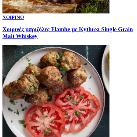
ΧΟΙΡΙΝΟ
Χοιρινές μπριζόλες Flambe με Kythrea Single Grain
Malt Whiskey