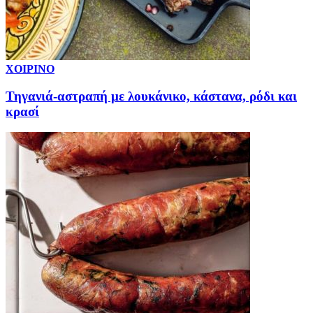
ΧΟΙΡΙΝΟ
Τηγανιά-αστραπή με λουκάνικο, κάστανα, ρόδι και
κρασί