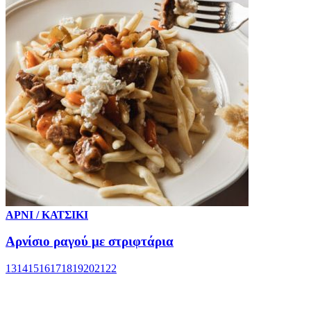
ΑΡΝΙ / ΚΑΤΣΙΚΙ
Αρνίσιο ραγού με στριφτάρια
13
14
15
16
17
18
19
20
21
22