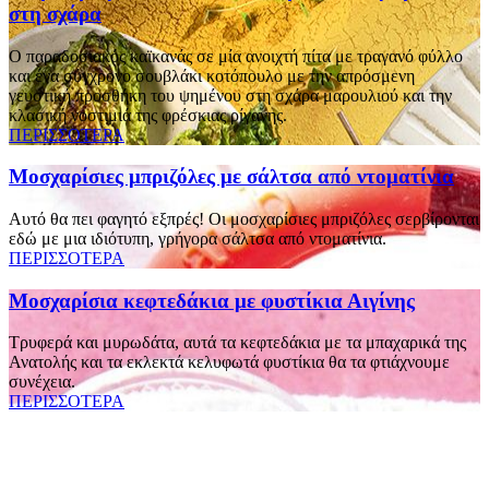
στη σχάρα
Ο παραδοσιακός καϊκανάς σε μία ανοιχτή πίτα με τραγανό φύλλο
και ένα σύγχρονο σουβλάκι κοτόπουλο με την απρόσμενη
γευστική προσθήκη του ψημένου στη σχάρα μαρουλιού και την
κλασική νοστιμιά της φρέσκιας ρίγανης.
ΠΕΡΙΣΣΟΤΕΡΑ
Μοσχαρίσιες μπριζόλες με σάλτσα από ντοματίνια
Αυτό θα πει φαγητό εξπρές! Οι μοσχαρίσιες μπριζόλες σερβίρονται
εδώ με μια ιδιότυπη, γρήγορα σάλτσα από ντοματίνια.
ΠΕΡΙΣΣΟΤΕΡΑ
Μοσχαρίσια κεφτεδάκια με φυστίκια Αιγίνης
Τρυφερά και μυρωδάτα, αυτά τα κεφτεδάκια με τα μπαχαρικά της
Ανατολής και τα εκλεκτά κελυφωτά φυστίκια θα τα φτιάχνουμε
συνέχεια.
ΠΕΡΙΣΣΟΤΕΡΑ