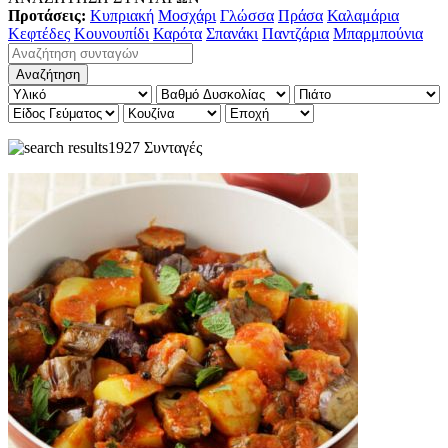
Προτάσεις:
Κυπριακή
Μοσχάρι
Γλώσσα
Πράσα
Καλαμάρια
Κεφτέδες
Κουνουπίδι
Καρότα
Σπανάκι
Παντζάρια
Μπαρμπούνια
1927 Συνταγές