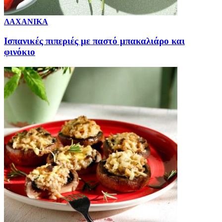
ΛΑΧΑΝΙΚΑ
Ισπανικές πιπεριές με παστό μπακαλιάρο και
φινόκιο