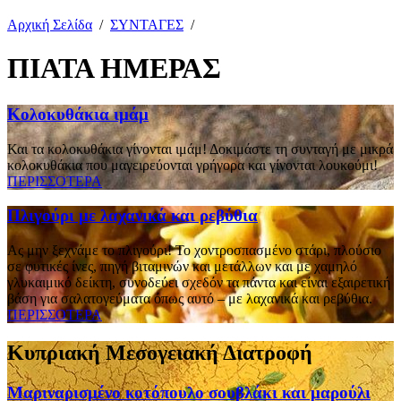
Αρχική Σελίδα
/
ΣΥΝΤΑΓΕΣ
/
ΠΙΑΤΑ ΗΜΕΡΑΣ
Κολοκυθάκια ιμάμ
Και τα κολοκυθάκια γίνονται ιμάμ! Δοκιμάστε τη συνταγή με μικρά
κολοκυθάκια που μαγειρεύονται γρήγορα και γίνονται λουκούμι!
ΠΕΡΙΣΣΟΤΕΡΑ
Πλιγούρι με λαχανικά και ρεβύθια
Ας μην ξεχνάμε το πλιγούρι! To χοντροσπασμένο στάρι, πλούσιο
σε φυτικές ίνες, πηγή βιταμινών και μετάλλων και με χαμηλό
γλυκαιμικό δείκτη, συνοδεύει σχεδόν τα πάντα και είναι εξαιρετική
βάση για σαλατογεύματα όπως αυτό – με λαχανικά και ρεβύθια.
ΠΕΡΙΣΣΟΤΕΡΑ
Κυπριακή Μεσογειακή Διατροφή
Μαριναρισμένο κοτόπουλο σουβλάκι και μαρούλι