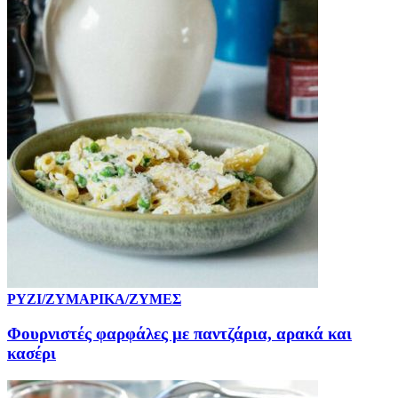
ΡΥΖΙ/ΖΥΜΑΡΙΚΑ/ΖΥΜΕΣ
Φουρνιστές φαρφάλες με παντζάρια, αρακά και
κασέρι