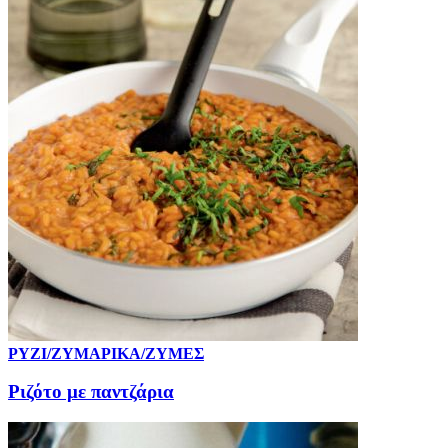
ΡΥΖΙ/ΖΥΜΑΡΙΚΑ/ΖΥΜΕΣ
Ριζότο με παντζάρια