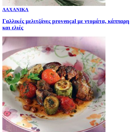
ΛΑΧΑΝΙΚΑ
Γαλλικές μελιτζάνες provençal με ντομάτα, κάππαρη
και ελιές