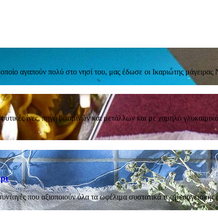
 οποίο αγαπούν πολύ στο νησί του, μας έδωσε οι Ικαριώτης μάγειρας
υτικές ίνες, πηγή βιταμινών και μετάλλων και με χαμηλό γλυκαιμικό δ
ρι
νταγές που αξιοποιούν όλα τα ωφέλιμα συστατικά της μεσογειακής 