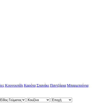
δες
Κουνουπίδι
Καρότα
Σπανάκι
Παντζάρια
Μπαρμπούνια