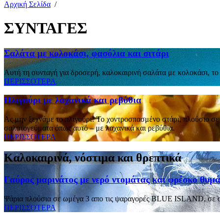
Αρχική Σελίδα
/
ΣΥΝΤΑΓΕΣ
Σαλάτα με κολοκάσι, φασόλια και σιτάρι
Αυτή τη συνταγή για δροσερή, καλοκαιρινή σαλάτα με κολοκάσι, το
ΠΕΡΙΣΣΟΤΕΡΑ
Πλιγούρι με λαχανικά και ρεβύθια
Ας μην ξεχνάμε το πλιγούρι! To χοντροσπασμένο στάρι, πλούσιο σε φ
σαλατογεύματα όπως αυτό – με λαχανικά και ρεβύθια.
ΠΕΡΙΣΣΟΤΕΡΑ
Καλοκαιρινά, νόστιμα και θρεπτικά
Γαύρος μαρινάτος με νερό ντομάτας και φρέσκο θυμά
Ψάρια πλούσια σε ωμέγα 3 απο τις ψαραγορές BLUE ISLAND, σε συ
ΠΕΡΙΣΣΟΤΕΡΑ