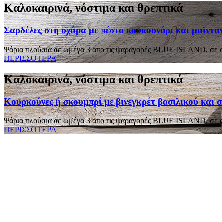
Καλοκαιρινά, νόστιμα και θρεπτικά
Σαρδέλες στη σχάρα με πέστο κουκουνάρι και μαϊντα
Ψάρια πλούσια σε ωμέγα 3 απο τις ψαραγορές BLUE ISLAND, σε συ
ΠΕΡΙΣΣΟΤΕΡΑ
Καλοκαιρινά, νόστιμα και θρεπτικά
Κουρκούνες ή σκουμπρί με βινεγκρέτ βασιλικού και 
Ψάρια πλούσια σε ωμέγα 3 απο τις ψαραγορές BLUE ISLAND, σε συ
ΠΕΡΙΣΣΟΤΕΡΑ