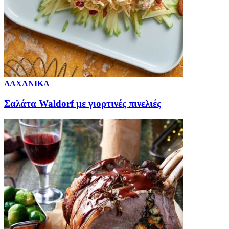
ΛΑΧΑΝΙΚΑ
Σαλάτα Waldorf με γιορτινές πινελιές