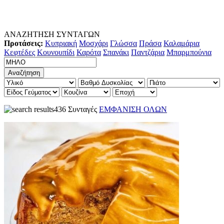
ΑΝΑΖΗΤΗΣΗ ΣΥΝΤΑΓΩΝ
Προτάσεις:
Κυπριακή
Μοσχάρι
Γλώσσα
Πράσα
Καλαμάρια
Κεφτέδες
Κουνουπίδι
Καρότα
Σπανάκι
Παντζάρια
Μπαρμπούνια
436 Συνταγές
ΕΜΦΑΝΙΣΗ ΟΛΩΝ