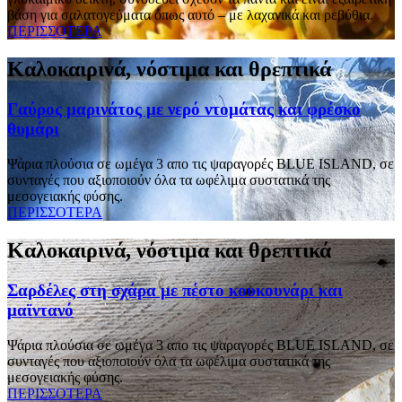
βάση για σαλατογεύματα όπως αυτό – με λαχανικά και ρεβύθια.
ΠΕΡΙΣΣΟΤΕΡΑ
Καλοκαιρινά, νόστιμα και θρεπτικά
Γαύρος μαρινάτος με νερό ντομάτας και φρέσκο
θυμάρι
Ψάρια πλούσια σε ωμέγα 3 απο τις ψαραγορές BLUE ISLAND, σε
συνταγές που αξιοποιούν όλα τα ωφέλιμα συστατικά της
μεσογειακής φύσης.
ΠΕΡΙΣΣΟΤΕΡΑ
Καλοκαιρινά, νόστιμα και θρεπτικά
Σαρδέλες στη σχάρα με πέστο κουκουνάρι και
μαϊντανό
Ψάρια πλούσια σε ωμέγα 3 απο τις ψαραγορές BLUE ISLAND, σε
συνταγές που αξιοποιούν όλα τα ωφέλιμα συστατικά της
μεσογειακής φύσης.
ΠΕΡΙΣΣΟΤΕΡΑ