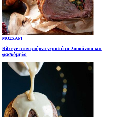
ΜΟΣΧΑΡΙ
Rib eye στον φούρνο γεμιστό με λουκάνικο και
φασκόμηλο