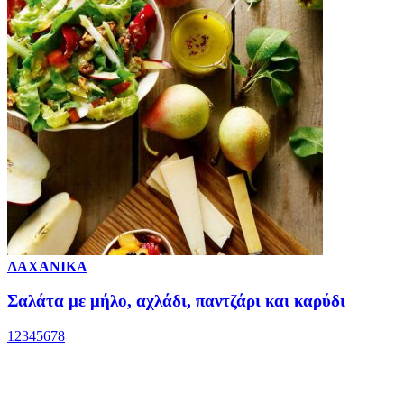
ΛΑΧΑΝΙΚΑ
Σαλάτα με μήλο, αχλάδι, παντζάρι και καρύδι
1
2
3
4
5
6
7
8