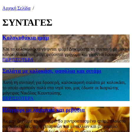
Αρχική Σελίδα
/
ΣΥΝΤΑΓΕΣ
Κολοκυθάκια ιμάμ
Και τα κολοκυθάκια γίνονται ιμάμ! Δοκιμάστε τη συνταγή με μικρά
κολοκυθάκια που μαγειρεύονται γρήγορα και γίνονται λουκούμι!
ΠΕΡΙΣΣΟΤΕΡΑ
Σαλάτα με κολοκάσι, φασόλια και σιτάρι
Αυτή τη συνταγή για δροσερή, καλοκαιρινή σαλάτα με κολοκάσι,
το οποίο αγαπούν πολύ στο νησί του, μας έδωσε οι Ικαριώτης
μάγειρας Νικόλας Κουντούπης.
ΠΕΡΙΣΣΟΤΕΡΑ
Πλιγούρι με λαχανικά και ρεβύθια
Ας μην ξεχνάμε το πλιγούρι! To χοντροσπασμένο στάρι, πλούσιο
σε φυτικές ίνες, πηγή βιταμινών και μετάλλων και με χαμηλό
γλυκαιμικό δείκτη, συνοδεύει σχεδόν τα πάντα και είναι εξαιρετική