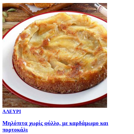
ΑΛΕΥΡΙ
Μηλόπιτα χωρίς φύλλο, με καρδάμωμο και
πορτοκάλι