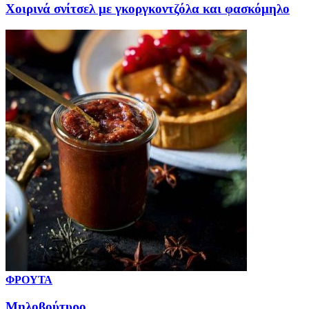
Χοιρινά σνίτσελ με γκοργκοντζόλα και φασκόμηλο
ΦΡΟΥΤΑ
Μηλοβούτυρο