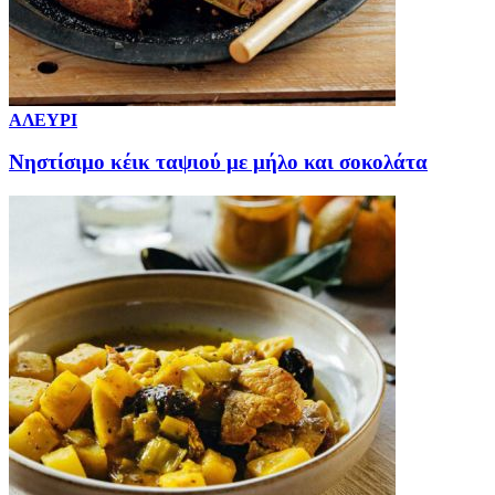
ΑΛΕΥΡΙ
Νηστίσιμο κέικ ταψιού με μήλο και σοκολάτα