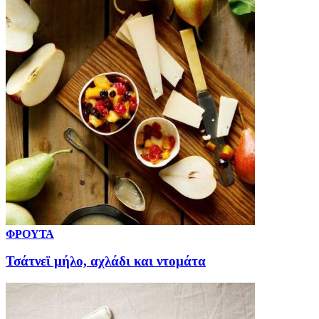
ΦΡΟΥΤΑ
Τσάτνεϊ μήλο, αχλάδι και ντομάτα