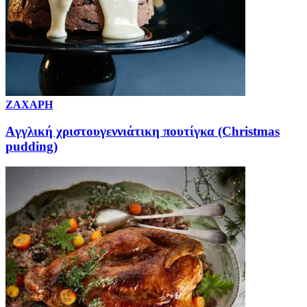
ΖΑΧΑΡΗ
Aγγλική χριστουγεννιάτικη πουτίγκα (Christmas
pudding)