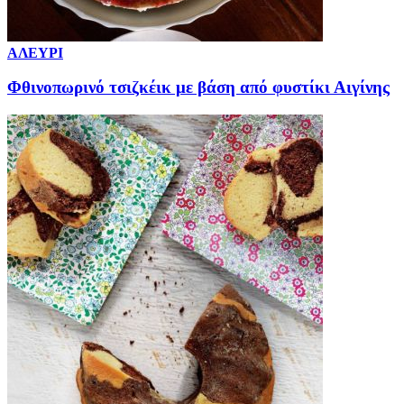
ΑΛΕΥΡΙ
Φθινοπωρινό τσιζκέικ με βάση από φυστίκι Αιγίνης