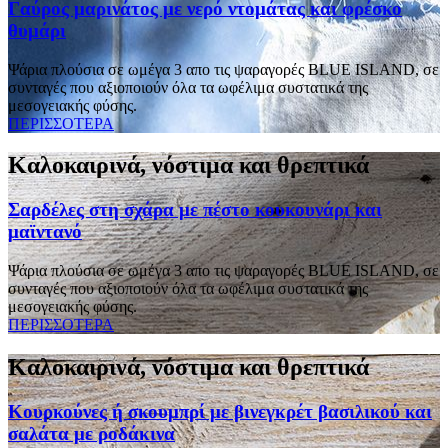
Γαύρος μαρινάτος με νερό ντομάτας και φρέσκο
θυμάρι
Ψάρια πλούσια σε ωμέγα 3 απο τις ψαραγορές BLUE ISLAND, σε
συνταγές που αξιοποιούν όλα τα ωφέλιμα συστατικά της
μεσογειακής φύσης.
ΠΕΡΙΣΣΟΤΕΡΑ
Καλοκαιρινά, νόστιμα και θρεπτικά
Σαρδέλες στη σχάρα με πέστο κουκουνάρι και
μαϊντανό
Ψάρια πλούσια σε ωμέγα 3 απο τις ψαραγορές BLUE ISLAND, σε
συνταγές που αξιοποιούν όλα τα ωφέλιμα συστατικά της
μεσογειακής φύσης.
ΠΕΡΙΣΣΟΤΕΡΑ
Καλοκαιρινά, νόστιμα και θρεπτικά
Κουρκούνες ή σκουμπρί με βινεγκρέτ βασιλικού και
σαλάτα με ροδάκινα