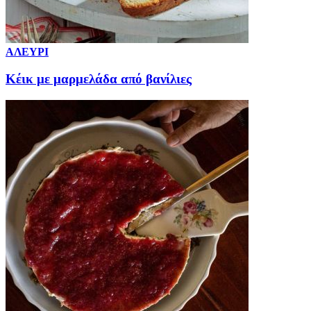
ΑΛΕΥΡΙ
Κέικ με μαρμελάδα από βανίλιες