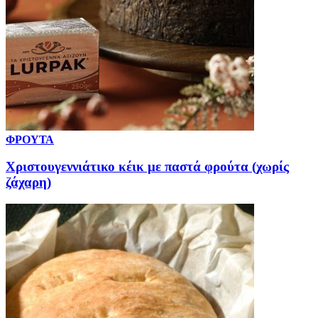
ΦΡΟΥΤΑ
Χριστουγεννιάτικο κέικ με παστά φρούτα (χωρίς
ζάχαρη)