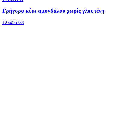
Γρήγορο κέικ αμυγδάλου χωρίς γλουτένη
1
2
3
4
5
6
7
8
9