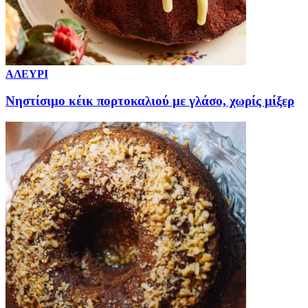
ΑΛΕΥΡΙ
Νηστίσιμο κέικ πορτοκαλιού με γλάσο, χωρίς μίξερ