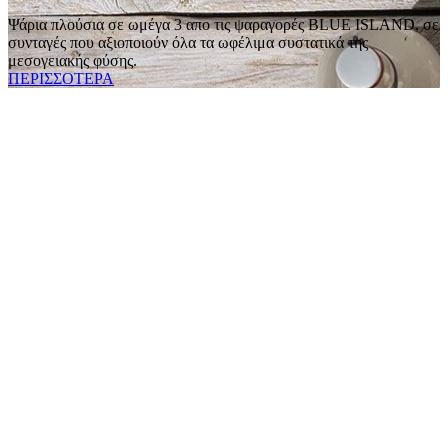
Ψάρια πλούσια σε ωμέγα 3 απο τις ψαραγορές BLUE ISLAND, σε
συνταγές που αξιοποιούν όλα τα ωφέλιμα συστατικά της
μεσογειακής φύσης.
ΠΕΡΙΣΣΟΤΕΡΑ