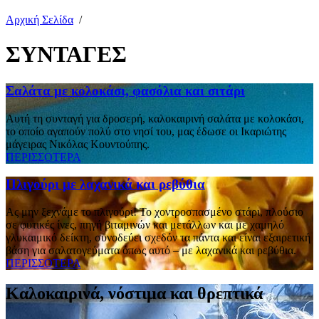
Αρχική Σελίδα
/
ΣΥΝΤΑΓΕΣ
Σαλάτα με κολοκάσι, φασόλια και σιτάρι
Αυτή τη συνταγή για δροσερή, καλοκαιρινή σαλάτα με κολοκάσι,
το οποίο αγαπούν πολύ στο νησί του, μας έδωσε οι Ικαριώτης
μάγειρας Νικόλας Κουντούπης.
ΠΕΡΙΣΣΟΤΕΡΑ
Πλιγούρι με λαχανικά και ρεβύθια
Ας μην ξεχνάμε το πλιγούρι! To χοντροσπασμένο στάρι, πλούσιο
σε φυτικές ίνες, πηγή βιταμινών και μετάλλων και με χαμηλό
γλυκαιμικό δείκτη, συνοδεύει σχεδόν τα πάντα και είναι εξαιρετική
βάση για σαλατογεύματα όπως αυτό – με λαχανικά και ρεβύθια.
ΠΕΡΙΣΣΟΤΕΡΑ
Καλοκαιρινά, νόστιμα και θρεπτικά