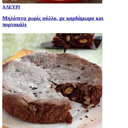
ΑΛΕΥΡΙ
Μηλόπιτα χωρίς φύλλο, με καρδάμωμο και
πορτοκάλι