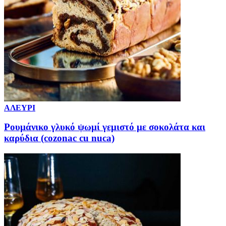
ΑΛΕΥΡΙ
Ρουμάνικο γλυκό ψωμί γεμιστό με σοκολάτα και
καρύδια (cozonac cu nuca)