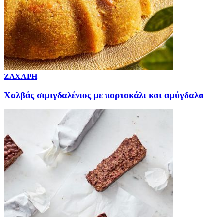
ΖΑΧΑΡΗ
Χαλβάς σιμιγδαλένιος με πορτοκάλι και αμύγδαλα