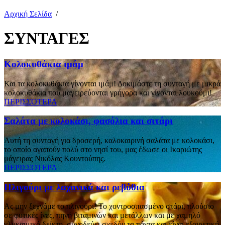
Αρχική Σελίδα
/
ΣΥΝΤΑΓΕΣ
Κολοκυθάκια ιμάμ
Και τα κολοκυθάκια γίνονται ιμάμ! Δοκιμάστε τη συνταγή με μικρά
κολοκυθάκια που μαγειρεύονται γρήγορα και γίνονται λουκούμι!
ΠΕΡΙΣΣΟΤΕΡΑ
Σαλάτα με κολοκάσι, φασόλια και σιτάρι
Αυτή τη συνταγή για δροσερή, καλοκαιρινή σαλάτα με κολοκάσι,
το οποίο αγαπούν πολύ στο νησί του, μας έδωσε οι Ικαριώτης
μάγειρας Νικόλας Κουντούπης.
ΠΕΡΙΣΣΟΤΕΡΑ
Πλιγούρι με λαχανικά και ρεβύθια
Ας μην ξεχνάμε το πλιγούρι! To χοντροσπασμένο στάρι, πλούσιο
σε φυτικές ίνες, πηγή βιταμινών και μετάλλων και με χαμηλό
γλυκαιμικό δείκτη, συνοδεύει σχεδόν τα πάντα και είναι εξαιρετική