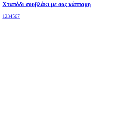
Χταπόδι σουβλάκι με σος κάππαρη
1
2
3
4
5
6
7