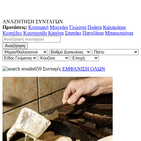
ΑΝΑΖΗΤΗΣΗ ΣΥΝΤΑΓΩΝ
Προτάσεις:
Κυπριακή
Μοσχάρι
Γλώσσα
Πράσα
Καλαμάρια
Κεφτέδες
Κουνουπίδι
Καρότα
Σπανάκι
Παντζάρια
Μπαρμπούνια
659 Συνταγές
ΕΜΦΑΝΙΣΗ ΟΛΩΝ