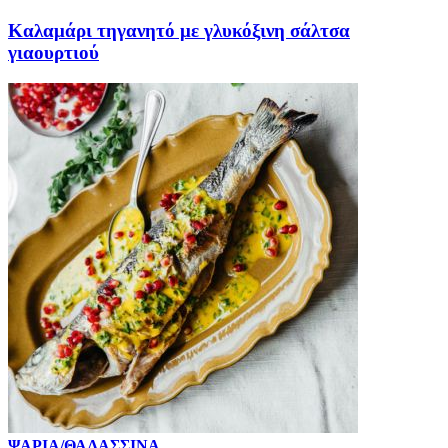
Καλαμάρι τηγανητό με γλυκόξινη σάλτσα
γιαουρτιού
ΨΑΡΙΑ/ΘΑΛΑΣΣΙΝΑ