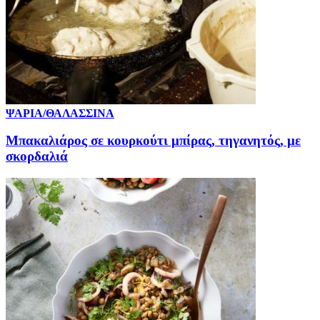
ΨΑΡΙΑ/ΘΑΛΑΣΣΙΝΑ
Μπακαλιάρος σε κουρκούτι μπίρας, τηγανητός, με
σκορδαλιά