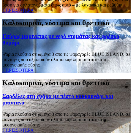
βάση για σαλατογεύματα όπως αυτό – με λαχανικά και ρεβύθια.
ΠΕΡΙΣΣΟΤΕΡΑ
Καλοκαιρινά, νόστιμα και θρεπτικά
Γαύρος μαρινάτος με νερό ντομάτας και φρέσκο
θυμάρι
Ψάρια πλούσια σε ωμέγα 3 απο τις ψαραγορές BLUE ISLAND, σε
συνταγές που αξιοποιούν όλα τα ωφέλιμα συστατικά της
μεσογειακής φύσης.
ΠΕΡΙΣΣΟΤΕΡΑ
Καλοκαιρινά, νόστιμα και θρεπτικά
Σαρδέλες στη σχάρα με πέστο κουκουνάρι και
μαϊντανό
Ψάρια πλούσια σε ωμέγα 3 απο τις ψαραγορές BLUE ISLAND, σε
συνταγές που αξιοποιούν όλα τα ωφέλιμα συστατικά της
μεσογειακής φύσης.
ΠΕΡΙΣΣΟΤΕΡΑ