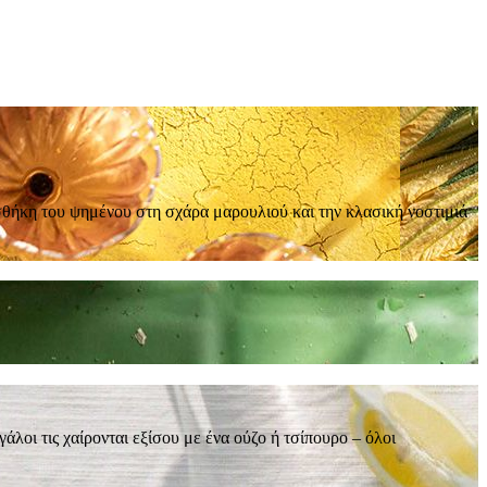
σθήκη του ψημένου στη σχάρα μαρουλιού και την κλασική νοστιμιά
άλοι τις χαίρονται εξίσου με ένα ούζο ή τσίπουρο – όλοι