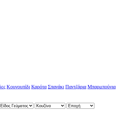
δες
Κουνουπίδι
Καρότα
Σπανάκι
Παντζάρια
Μπαρμπούνια