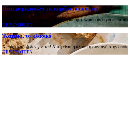
Πίτα χωρίς φύλλο, με καρότα (κουρκωτό)
Εύκολη ζυμαρόπιτα με καρότα και γιαούρτι. Ωραία ιδέα για δεκατια
ΠΕΡΙΣΣΟΤΕΡΑ
Τζατζίκι, το κλασικό
Χωρίς τζατζίκι δεν γίνεται! Αυτή είναι η κλασική συνταγή στην οποί
ΠΕΡΙΣΣΟΤΕΡΑ