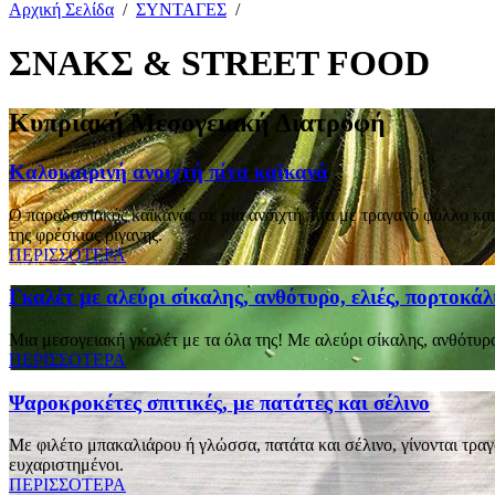
Αρχική Σελίδα
/
ΣΥΝΤΑΓΕΣ
/
ΣΝΑΚΣ & STREET FOOD
Κυπριακή Μεσογειακή Διατροφή
Καλοκαιρινή ανοιχτή πίτα καϊκανά
Ο παραδοσιακός καϊκανάς σε μία ανοιχτή πίτα με τραγανό φύλλο κ
της φρέσκιας ρίγανης.
ΠΕΡΙΣΣΟΤΕΡΑ
Γκαλέτ με αλεύρι σίκαλης, ανθότυρο, ελιές, πορτοκάλ
Μια μεσογειακή γκαλέτ με τα όλα της! Με αλεύρι σίκαλης, ανθότυρο
ΠΕΡΙΣΣΟΤΕΡΑ
Ψαροκροκέτες σπιτικές, με πατάτες και σέλινο
Με φιλέτο μπακαλιάρου ή γλώσσα, πατάτα και σέλινο, γίνονται τραγαν
ευχαριστημένοι.
ΠΕΡΙΣΣΟΤΕΡΑ