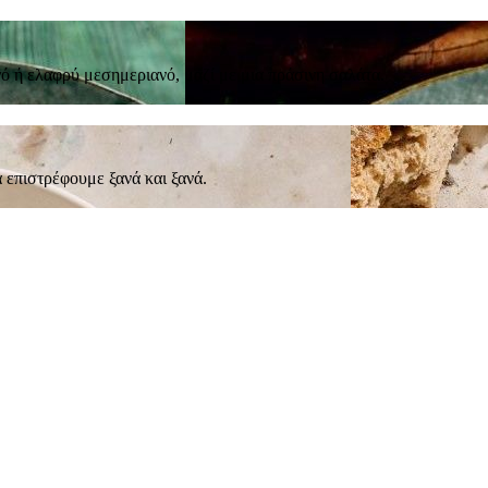
νό ή ελαφρύ μεσημεριανό, μαζί με μια πράσινη σαλάτα.
α επιστρέφουμε ξανά και ξανά.