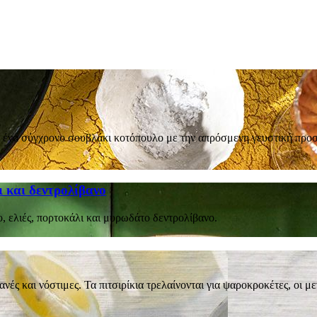
αι ένα σύγχρονο σουβλάκι κοτόπουλο με την απρόσμενη γευστική προ
ι και δεντρολίβανο
, ελιές, πορτοκάλι και μυρωδάτο δεντρολίβανο.
ές και νόστιμες. Τα πιτσιρίκια τρελαίνονται για ψαροκροκέτες, οι μεγ