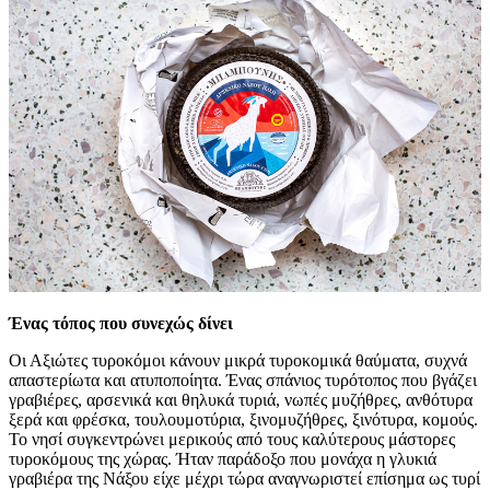
Ένας τόπος που συνεχώς δίνει
Οι Αξιώτες τυροκόμοι κάνουν μικρά τυροκομικά θαύματα, συχνά
απαστερίωτα και ατυποποίητα. Ένας σπάνιος τυρότοπος που βγάζει
γραβιέρες, αρσενικά και θηλυκά τυριά, νωπές μυζήθρες, ανθότυρα
ξερά και φρέσκα, τουλουμοτύρια, ξινομυζήθρες, ξινότυρα, κομούς.
Το νησί συγκεντρώνει μερικούς από τους καλύτερους μάστορες
τυροκόμους της χώρας. Ήταν παράδοξο που μονάχα η γλυκιά
γραβιέρα της Νάξου είχε μέχρι τώρα αναγνωριστεί επίσημα ως τυρί