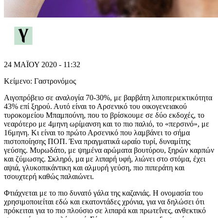
24 ΜΑΪΟΥ 2020 - 11:32
Κείμενο:
Γαστρονόμος
Αιγοπρόβειο σε αναλογία 70-30%, με βαρβάτη λιποπεριεκτικότητα
43% επί ξηρού. Αυτό είναι το Αρσενικό του οικογενειακού
τυροκομείου Μπαμπούνη, που το βρίσκουμε σε δύο εκδοχές, το
νεαρότερο με 4μηνη ωρίμανση και το πιο παλιό, το «περσινό», με
16μηνη. Κι είναι το πρώτο Αρσενικό που λαμβάνει το σήμα
πιστοποίησης ΠΟΠ. Ένα πραγματικά ωραίο τυρί, δυναμίτης
γεύσης. Μυρωδάτο, με ψημένα αρώματα βουτύρου, ξηρών καρπών
και ζύμωσης. Σκληρό, μα με λιπαρή υφή, λιώνει στο στόμα, έχει
αψιά, γλυκοπικάντικη και αλμυρή γεύση, πιο πιπεράτη και
τσουχτερή καθώς παλαιώνει.
Φτιάχνεται με το πιο δυνατό γάλα της καζανιάς. Η ονομασία του
χρησιμοποιείται εδώ και εκατοντάδες χρόνια, για να δηλώσει ότι
πρόκειται για το πιο πλούσιο σε λιπαρά και πρωτεΐνες, ανθεκτικό