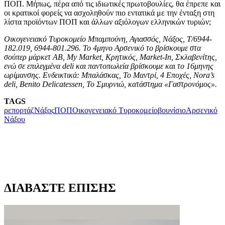
ΠΟΠ. Μήπως, πέρα από τις ιδιωτικές πρωτοβουλίες, θα έπρεπε και
οι κρατικοί φορείς να ασχοληθούν πιο εντατικά με την ένταξη στη
λίστα προϊόντων ΠΟΠ και άλλων αξιόλογων ελληνικών τυριών;
Οικογενειακό Τυροκομείο Μπαμπούνη, Αγιασσός, Νάξος, Τ/6944-
182.019, 6944-801.296. Το 4μηνο Αρσενικό το βρίσκουμε στα
σούπερ μάρκετ ΑΒ, My Market, Κρητικός, Market-In, Σκλαβενίτης,
ενώ σε επιλεγμένα deli και παντοπωλεία βρίσκουμε και το 16μηνης
ωρίμανσης. Ενδεικτικά: Μπαλάσκας, Το Μαντρί, 4 Εποχές, Nora’s
deli, Benito Delicatessen, Το Σμυρνιώ, κατάστημα «Γαστρονόμος».
TAGS
ρεπορτάζ
Νάξος
ΠΟΠ
Οικογενειακό Τυροκομείο
βουνίσιο
Αρσενικό
Νάξου
ΔΙΑΒΑΣΤΕ ΕΠΙΣΗΣ