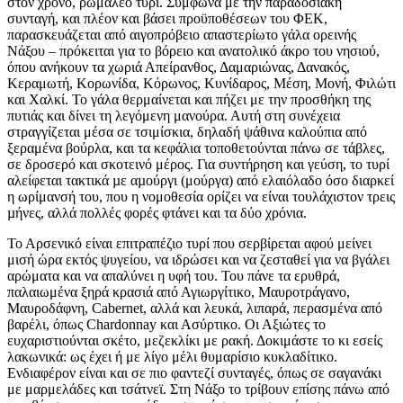
στον χρόνο, ρωμαλέο τυρί. Σύμφωνα με την παραδοσιακή
συνταγή, και πλέον και βάσει προϋποθέσεων του ΦΕΚ,
παρασκευάζεται από αιγοπρόβειο απαστερίωτο γάλα ορεινής
Νάξου – πρόκειται για το βόρειο και ανατολικό άκρο του νησιού,
όπου ανήκουν τα χωριά Απείρανθος, Δαμαριώνας, Δανακός,
Κεραμωτή, Κορωνίδα, Κόρωνος, Κυνίδαρος, Μέση, Μονή, Φιλώτι
και Χαλκί. Το γάλα θερμαίνεται και πήζει με την προσθήκη της
πυτιάς και δίνει τη λεγόμενη μανούρα. Αυτή στη συνέχεια
στραγγίζεται μέσα σε τσιμίσκια, δηλαδή ψάθινα καλούπια από
ξεραμένα βούρλα, και τα κεφάλια τοποθετούνται πάνω σε τάβλες,
σε δροσερό και σκοτεινό μέρος. Για συντήρηση και γεύση, το τυρί
αλείφεται τακτικά µε αµούργι (μούργα) από ελαιόλαδο όσο διαρκεί
η ωρίμανσή του, που η νομοθεσία ορίζει να είναι τουλάχιστον τρεις
µήνες, αλλά πολλές φορές φτάνει και τα δύο χρόνια.
Το Αρσενικό είναι επιτραπέζιο τυρί που σερβίρεται αφού μείνει
μισή ώρα εκτός ψυγείου, να ιδρώσει και να ζεσταθεί για να βγάλει
αρώματα και να απαλύνει η υφή του. Του πάνε τα ερυθρά,
παλαιωμένα ξηρά κρασιά από Αγιωργίτικο, Μαυροτράγανο,
Μαυροδάφνη, Cabernet, αλλά και λευκά, λιπαρά, περασμένα από
βαρέλι, όπως Chardonnay και Ασύρτικο. Οι Αξιώτες το
ευχαριστιούνται σκέτο, μεζεκλίκι με ρακή. Δοκιμάστε το κι εσείς
λακωνικά: ως έχει ή με λίγο μέλι θυμαρίσιο κυκλαδίτικο.
Ενδιαφέρον είναι και σε πιο φαντεζί συνταγές, όπως σε σαγανάκι
με μαρμελάδες και τσάτνεϊ. Στη Νάξο το τρίβουν επίσης πάνω από