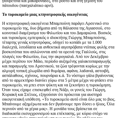
γιουβέτσια και μακαρονάδες, στο ρόστο και στη γέμιση του
πάτουδου (πασχαλιάτικο αρνί).
Το τυροκομείο μιας κτηνοτροφικής οικογένειας
Η κτηνοτροφική οικογένεια Μπαμπούνη παράγει Αρσενικό στο
τυροκομείο της, δυο βήματα από τη θάλασσα της Αγιασσού, στο
κοινοτικό διαμέρισμα του Φιλωτίου και του Δαμαριώνα. Βοσκός
και τυροκόμος εμπειρικός ο ιδιοκτήτης Γιώργης Μπαμπούνης,
τέταρτης γενιάς κτηνοτρόφος, οδηγεί το κοπάδι με τα 1.000
διαλεχτά, λιτοδίαιτα και ανθεκτικά αιγοπρόβατα ντόπιας φυλής στα
βοσκοτόπια που απλώνονται από τα ορεινά της Γιαλλούς, στις
πλαγιές του Φιλωτίου, έως την ακρογιαλιά. Από τον Δεκέμβριο
μέχρι περίπου τον Μάιο, περίοδο αυξημένης γαλακτοπαραγωγής
και παραγωγής του Αρσενικού, τα ζώα τρέφονται κυρίως με την
αλμυρή τοπική χλωρίδα από θυμάρια, αφάνα, λαδανιά, αστοιβή,
ασπάλαθους, σχίνους, πουρνάρια κ.ά. Το νόστιμο γάλα βγαίνοντας
από το αρμεκτήριο διανύει γύρω στα 5 μέτρα μέχρι να φτάσει στο
τυροκομείο, να μπει στον ψύκτη και να ξεκινήσει η τυροκόμηση.
Όταν τους είχαμε επισκεφθεί στη Νάξο, οι γονείς του Γιώργη,
Κυριακή και Στέλιος, εξηγούσαν ότι πρόκειται για αυστηρά
οικογενειακή υπόθεση. «Το τυροκομείο αυτό είναι όλο μας το βιος.
Μπαίνουμε αξημέρωτα και δεν βγαίνουμε πριν δύσει ο ήλιος. Όλα
περνούν από τα χέρια μας». Η μονάδα τους βρίσκεται σε
διαδικασία εκσυγχρονισμού και επέκτασης, με κύριο στόχο να