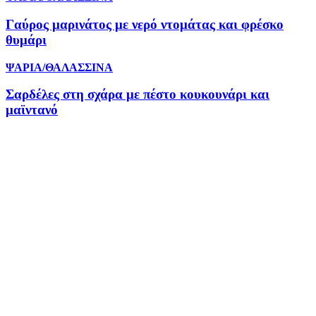
Γαύρος μαρινάτος με νερό ντομάτας και φρέσκο
θυμάρι
ΨΑΡΙΑ/ΘΑΛΑΣΣΙΝΑ
Σαρδέλες στη σχάρα με πέστο κουκουνάρι και
μαϊντανό