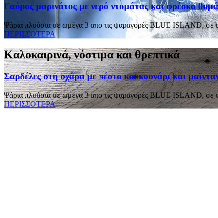
Γαύρος μαρινάτος με νερό ντομάτας και φρέσκο θυμά
Ψάρια πλούσια σε ωμέγα 3 απο τις ψαραγορές BLUE ISLAND, σε συ
ΠΕΡΙΣΣΟΤΕΡΑ
Καλοκαιρινά, νόστιμα και θρεπτικά
Σαρδέλες στη σχάρα με πέστο κουκουνάρι και μαϊντα
Ψάρια πλούσια σε ωμέγα 3 απο τις ψαραγορές BLUE ISLAND, σε συ
ΠΕΡΙΣΣΟΤΕΡΑ