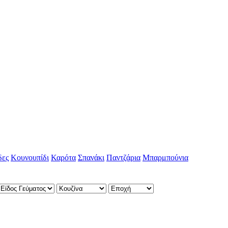
δες
Κουνουπίδι
Καρότα
Σπανάκι
Παντζάρια
Μπαρμπούνια