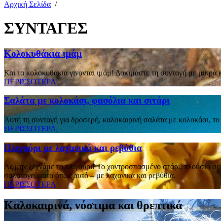
Αρχική Σελίδα
/
ΣΥΝΤΑΓΕΣ
Κολοκυθάκια ιμάμ
Και τα κολοκυθάκια γίνονται ιμάμ! Δοκιμάστε τη συνταγή με μικρά 
ΠΕΡΙΣΣΟΤΕΡΑ
Σαλάτα με κολοκάσι, φασόλια και σιτάρι
Αυτή τη συνταγή για δροσερή, καλοκαιρινή σαλάτα με κολοκάσι, το
ΠΕΡΙΣΣΟΤΕΡΑ
Πλιγούρι με λαχανικά και ρεβύθια
Ας μην ξεχνάμε το πλιγούρι! To χοντροσπασμένο στάρι, πλούσιο σε φ
σαλατογεύματα όπως αυτό – με λαχανικά και ρεβύθια.
ΠΕΡΙΣΣΟΤΕΡΑ
Καλοκαιρινά, νόστιμα και θρεπτικά