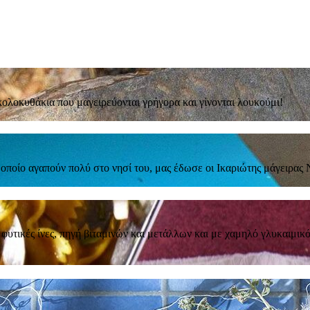
κολοκυθάκια που μαγειρεύονται γρήγορα και γίνονται λουκούμι!
 οποίο αγαπούν πολύ στο νησί του, μας έδωσε οι Ικαριώτης μάγειρας
υτικές ίνες, πηγή βιταμινών και μετάλλων και με χαμηλό γλυκαιμικό δ