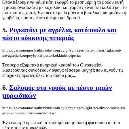
Όταν θέλουμε να φάμε κάτι ελαφρύ το μεσημέρι ή το βράδυ αυτή
η μακαρονοσαλάτα με κοχυλάκι και γαρίδες είναι ό,τι καλύτερο. Το
μυστικό της χαρτί; Ένα πέστο με λεμόνι και βασιλικό, παρμεζάνα ή
γραβιέρα, που της δίνει άρωμα και δροσιά....
5.
Ριγκατόνι με αγρέλια, κοτόπουλο και
πέστο κόκκινης πιπεριάς
https://gastronomos.kathimerini.com.cy/gr/syntages/piata-hmeras/rigkatoni-
me-agrelia-kotopoylo-kai-pesto-kokkinhs-piperias
Τέσσερα εξαιρετικά κυπριακά κρασιά του Οινοποιείου
Κυπερούντας συνοδεύουν άψογα τέσσερα φαγητά που υμνούν τις
εποχιακές πρώτες ύλες του τόπου μας....
6.
Σολομός στο γουόκ με πέστο τριών
μυρωδικών
https://gastronomos.kathimerini.com.cy/gr/syntages/light-healthy/solomos-sto-
goyok-me-pesto-triwn-myrwdikwn
Ένα ελαφρύ ορεκτικό με σολομό και μπόλικη φρεσκάδα από το
πέστο τριών μυρωδικών....