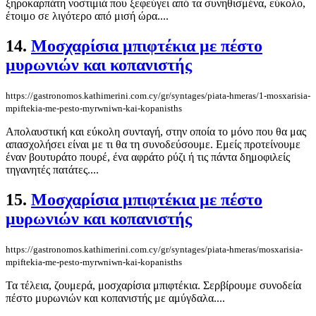
ξηροκαρπάτη νοστιμιά που ξεφεύγει από τα συνηθισμένα, εύκολο,
έτοιμο σε λιγότερο από μισή ώρα....
14.
Μοσχαρίσια μπιφτέκια με πέστο
μυρωνιών και κοπανιστής
https://gastronomos.kathimerini.com.cy/gr/syntages/piata-hmeras/1-mosxarisia-
mpiftekia-me-pesto-myrwniwn-kai-kopanisths
Απολαυστική και εύκολη συνταγή, στην οποία το μόνο που θα μας
απασχολήσει είναι με τι θα τη συνοδεύσουμε. Εμείς προτείνουμε
έναν βουτυράτο πουρέ, ένα αφράτο ρύζι ή τις πάντα δημοφιλείς
τηγανητές πατάτες....
15.
Μοσχαρίσια μπιφτέκια με πέστο
μυρωνιών και κοπανιστής
https://gastronomos.kathimerini.com.cy/gr/syntages/piata-hmeras/mosxarisia-
mpiftekia-me-pesto-myrwniwn-kai-kopanisths
Τα τέλεια, ζουμερά, μοσχαρίσια μπιφτέκια. Σερβίρουμε συνοδεία
πέστο μυρωνιών και κοπανιστής με αμύγδαλα....