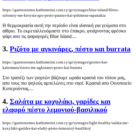
https://gastronomos.kathimerini.com.cy/gr/syntages/blue-island/fileto-
solomoy-me-kroysta-apo-pesto-patates-kai-pshmena-rapanakia
Η θερμοκρασία αυτή την περίοδο είναι ιδανική για γεύματα στο
αίθριο. Το εκμεταλλευόμαστε στο έπακρο, φτιάχνοντας φρέσκο
ψάρι απο τις ψαραγορές Blue Island....
3.
Ριζότο με αγκινάρες, πέστο και burrata
https://gastronomos.kathimerini.com.cy/gr/syntages/giortes-kai-
kalesmata/rizoto-me-agkinares-pesto-kai-burrata
Στο τραπέζι των γιορτών βάζουμε ωραία κρασιά του τόπου μας,
απο τους πιο ψηλούς αμπελώνες στο νησί. Κρασιά απο Οινοποιείο
Κυπερούντας....
4.
Σαλάτα με κοχυλάκι, γαρίδες και
ελαφρύ πέστο λεμονιού-βασιλικού
https://gastronomos.kathimerini.com.cy/gr/syntages/light-healthy/saláta-me-
koxyláki-garídes-kai-elafrý-pésto-lemonioý-basilikoý