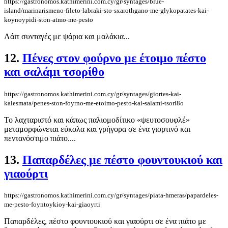
https://gastronomos.kathimerini.com.cy/gr/syntages/blue-
island/marinarismeno-fileto-labraki-sto-sxarothgano-me-glykopatates-kai-
koynoypidi-ston-atmo-me-pesto
Λάιτ συνταγές με ψάρια και μαλάκια...
12.
Πένες στον φούρνο με έτοιμο πέστο
και σαλάμι τσορίθο
https://gastronomos.kathimerini.com.cy/gr/syntages/giortes-kai-
kalesmata/penes-ston-foyrno-me-etoimo-pesto-kai-salami-tsori8o
Το λαχταριστό και κάπως παλιομοδίτικο «ψευτοσουφλέ»
μεταμορφώνεται εύκολα και γρήγορα σε ένα γιορτινό και
πεντανόστιμο πιάτο....
13.
Παπαρδέλες με πέστο φουντουκιού και
γιαούρτι
https://gastronomos.kathimerini.com.cy/gr/syntages/piata-hmeras/papardeles-
me-pesto-foyntoykioy-kai-giaoyrti
Παπαρδέλες, πέστο φουντουκιού και γιαούρτι σε ένα πιάτο με