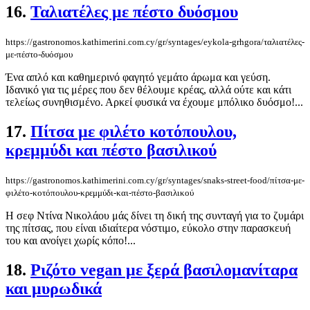
16.
Ταλιατέλες με πέστο δυόσμου
https://gastronomos.kathimerini.com.cy/gr/syntages/eykola-grhgora/ταλιατέλες-
με-πέστο-δυόσμου
Ένα απλό και καθημερινό φαγητό γεμάτο άρωμα και γεύση.
Ιδανικό για τις μέρες που δεν θέλουμε κρέας, αλλά ούτε και κάτι
τελείως συνηθισμένο. Αρκεί φυσικά να έχουμε μπόλικο δυόσμο!...
17.
Πίτσα με φιλέτο κοτόπουλου,
κρεμμύδι και πέστο βασιλικού
https://gastronomos.kathimerini.com.cy/gr/syntages/snaks-street-food/πίτσα-με-
φιλέτο-κοτόπουλου-κρεμμύδι-και-πέστο-βασιλικού
Η σεφ Ντίνα Νικολάου μάς δίνει τη δική της συνταγή για το ζυμάρι
της πίτσας, που είναι ιδιαίτερα νόστιμο, εύκολο στην παρασκευή
του και ανοίγει χωρίς κόπο!...
18.
Ριζότο vegan με ξερά βασιλομανίταρα
και μυρωδικά