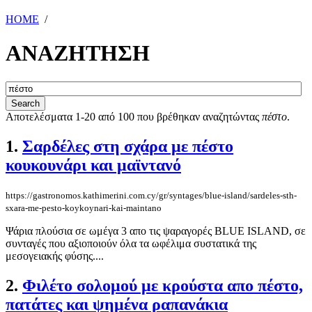
HOME
/
ΑΝΑΖΗΤΗΣΗ
Αποτελέσματα 1-20 από 100 που βρέθηκαν αναζητώντας
πέστο
.
1.
Σαρδέλες στη σχάρα με πέστο
κουκουνάρι και μαϊντανό
https://gastronomos.kathimerini.com.cy/gr/syntages/blue-island/sardeles-sth-
sxara-me-pesto-koykoynari-kai-maintano
Ψάρια πλούσια σε ωμέγα 3 απο τις ψαραγορές BLUE ISLAND, σε
συνταγές που αξιοποιούν όλα τα ωφέλιμα συστατικά της
μεσογειακής φύσης....
2.
Φιλέτο σολομού με κρούστα απο πέστο,
πατάτες και ψημένα ραπανάκια