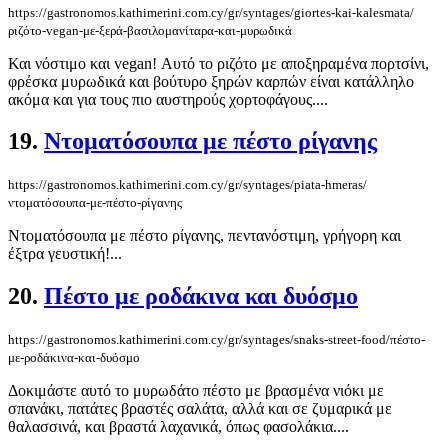
https://gastronomos.kathimerini.com.cy/gr/syntages/giortes-kai-kalesmata/
ριζότο-vegan-με-ξερά-βασιλομανίταρα-και-μυρωδικά
Και νόστιμο και vegan! Αυτό το ριζότο με αποξηραμένα πορτσίνι,
φρέσκα μυρωδικά και βούτυρο ξηρών καρπών είναι κατάλληλο
ακόμα και για τους πιο αυστηρούς χορτοφάγους....
19.
Ντοματόσουπα με πέστο ρίγανης
https://gastronomos.kathimerini.com.cy/gr/syntages/piata-hmeras/
ντοματόσουπα-με-πέστο-ρίγανης
Ντοματόσουπα με πέστο ρίγανης, πεντανόστιμη, γρήγορη και
έξτρα γευστική!...
20.
Πέστο με ροδάκινα και δυόσμο
https://gastronomos.kathimerini.com.cy/gr/syntages/snaks-street-food/πέστο-
με-ροδάκινα-και-δυόσμο
Δοκιμάστε αυτό το μυρωδάτο πέστο με βρασμένα νιόκι με
σπανάκι, πατάτες βραστές σαλάτα, αλλά και σε ζυμαρικά με
θαλασσινά, και βραστά λαχανικά, όπως φασολάκια....