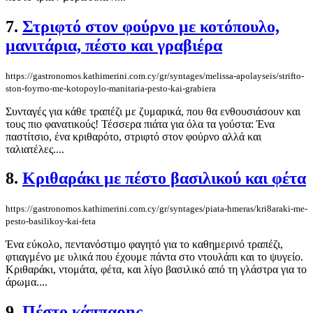
7.
Στριφτό στον φούρνο με κοτόπουλο,
μανιτάρια, πέστο και γραβιέρα
https://gastronomos.kathimerini.com.cy/gr/syntages/melissa-apolayseis/strifto-
ston-foyrno-me-kotopoylo-manitaria-pesto-kai-grabiera
Συνταγές για κάθε τραπέζι με ζυμαρικά, που θα ενθουσιάσουν και
τους πιο φανατικούς! Τέσσερα πιάτα για όλα τα γούστα: Ένα
παστίτσιο, ένα κριθαρότο, στριφτό στον φούρνο αλλά και
ταλιατέλες....
8.
Κριθαράκι με πέστο βασιλικού και φέτα
https://gastronomos.kathimerini.com.cy/gr/syntages/piata-hmeras/kri8araki-me-
pesto-basilikoy-kai-feta
Ένα εύκολο, πεντανόστιμο φαγητό για το καθημερινό τραπέζι,
φτιαγμένο με υλικά που έχουμε πάντα στο ντουλάπι και το ψυγείο.
Κριθαράκι, ντομάτα, φέτα, και λίγο βασιλικό από τη γλάστρα για το
άρωμα....
9.
Πέστο κάππαρης