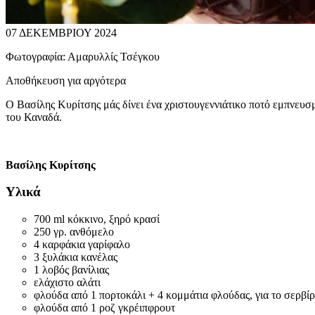
07 ΔΕΚΕΜΒΡΙΟΥ 2024
Φωτογραφία:
Αμαρυλλίς Τσέγκου
Αποθήκευση για αργότερα
O Bασίλης Κυρίτσης μάς δίνει ένα χριστουγεννιάτικο ποτό εμπνευσμ
του Καναδά.
Bασίλης Κυρίτσης
Υλικά
700 ml κόκκινο, ξηρό κρασί
250 γρ. ανθόμελο
4 καρφάκια γαρίφαλο
3 ξυλάκια κανέλας
1 λοβός βανίλιας
ελάχιστο αλάτι
φλούδα από 1 πορτοκάλι + 4 κομμάτια φλούδας, για το σερβί
φλούδα από 1 ροζ γκρέιπφρουτ