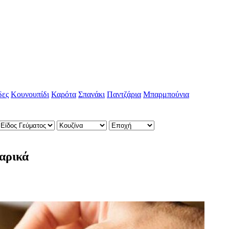
δες
Κουνουπίδι
Καρότα
Σπανάκι
Παντζάρια
Μπαρμπούνια
χαρικά