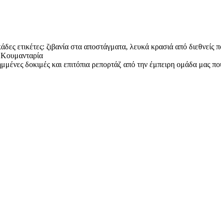
άδες ετικέτες: ζιβανία στα αποστάγματα, λευκά κρασιά από διεθνείς π
ι Κουμανταρία
μένες δοκιμές και επιτόπια ρεπορτάζ από την έμπειρη ομάδα μας που 