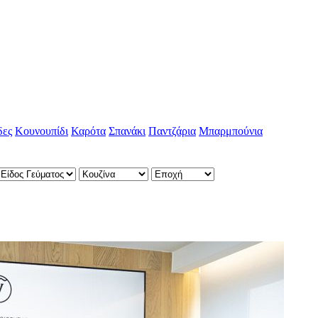
δες
Κουνουπίδι
Καρότα
Σπανάκι
Παντζάρια
Μπαρμπούνια