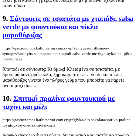
ξεκινήσει κανείς τη μέρα, συνδυάζεται με μπανάνα, αχλάδι και
φουντούκια....
9.
Σάντουιτς σε τσιαπάτα με χταπόδι, salsa
verde με φουντούκια και πίκλα
μαραθόριζας
https://gastronomos.kathimerini.com.cy/gr/syntages/nhsthsimes-
syntages/santoyits-se-tsiapata-me-xtapodi-salsa-verde-me-foyntoykia-kai-pikla-
mara8orizas
Χταπόδι σε σάντουιτς; Κι όμως! Κλεισμένο σε τσιαπάτα, με
δροσερά παντζαρόφυλλα, ξηροκαρπάτη salsa verde και πίκλες
μαραθόριζας γίνεται ένα πλήρες γεύμα που μπορείτε να πάρετε
άνετα μαζί σας....
10.
Σπιτική πραλίνα φουντουκιού με
ταχίνι και μέλι
https://gastronomos.kathimerini.com.cy/gr/glyka/olo-sokolata/spitikh-pralina-
foyntoykioy-me-taxini-kai-meli
Ιδανικό σνακ για ένα πλούσιο, δυναμωτικό και νηστίσιμο πρωινό