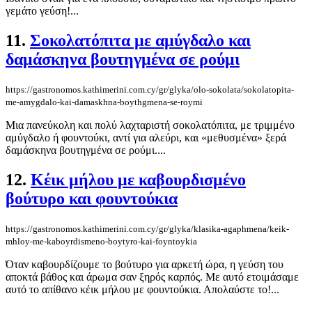
γεμάτο γεύση!...
11.
Σοκολατόπιτα με αμύγδαλο και
δαμάσκηνα βουτηγμένα σε ρούμι
https://gastronomos.kathimerini.com.cy/gr/glyka/olo-sokolata/sokolatopita-
me-amygdalo-kai-damaskhna-boythgmena-se-roymi
Μια πανεύκολη και πολύ λαχταριστή σοκολατόπιτα, με τριμμένο
αμύγδαλο ή φουντούκι, αντί για αλεύρι, και «μεθυσμένα» ξερά
δαμάσκηνα βουτηγμένα σε ρούμι....
12.
Κέικ μήλου με καβουρδισμένο
βούτυρο και φουντούκια
https://gastronomos.kathimerini.com.cy/gr/glyka/klasika-agaphmena/keik-
mhloy-me-kaboyrdismeno-boytyro-kai-foyntoykia
Όταν καβουρδίζουμε το βούτυρο για αρκετή ώρα, η γεύση του
αποκτά βάθος και άρωμα σαν ξηρός καρπός. Με αυτό ετοιμάσαμε
αυτό το απίθανο κέικ μήλου με φουντούκια. Απολαύστε το!...