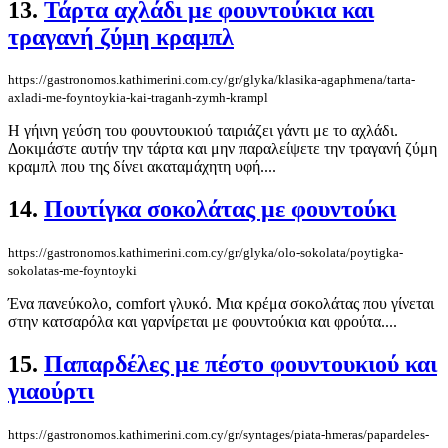
13.
Τάρτα αχλάδι με φουντούκια και
τραγανή ζύμη κραμπλ
https://gastronomos.kathimerini.com.cy/gr/glyka/klasika-agaphmena/tarta-
axladi-me-foyntoykia-kai-traganh-zymh-krampl
Η γήινη γεύση του φουντουκιού ταιριάζει γάντι με το αχλάδι.
Δοκιμάστε αυτήν την τάρτα και μην παραλείψετε την τραγανή ζύμη
κραμπλ που της δίνει ακαταμάχητη υφή....
14.
Πουτίγκα σοκολάτας με φουντούκι
https://gastronomos.kathimerini.com.cy/gr/glyka/olo-sokolata/poytigka-
sokolatas-me-foyntoyki
Ένα πανεύκολο, comfort γλυκό. Μια κρέμα σοκολάτας που γίνεται
στην κατσαρόλα και γαρνίρεται με φουντούκια και φρούτα....
15.
Παπαρδέλες με πέστο φουντουκιού και
γιαούρτι
https://gastronomos.kathimerini.com.cy/gr/syntages/piata-hmeras/papardeles-