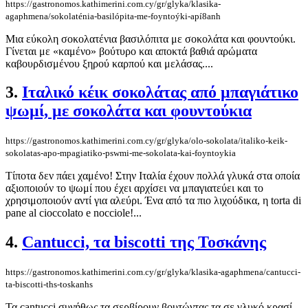
https://gastronomos.kathimerini.com.cy/gr/glyka/klasika-
agaphmena/sokolaténia-basilópita-me-foyntoýki-apí8anh
Μια εύκολη σοκολατένια βασιλόπιτα με σοκολάτα και φουντούκι.
Γίνεται με «καμένο» βούτυρο και αποκτά βαθιά αρώματα
καβουρδισμένου ξηρού καρπού και μελάσας....
3.
Ιταλικό κέικ σοκολάτας από μπαγιάτικο
ψωμί, με σοκολάτα και φουντούκια
https://gastronomos.kathimerini.com.cy/gr/glyka/olo-sokolata/italiko-keik-
sokolatas-apo-mpagiatiko-pswmi-me-sokolata-kai-foyntoykia
Τίποτα δεν πάει χαμένο! Στην Ιταλία έχουν πολλά γλυκά στα οποία
αξιοποιούν το ψωμί που έχει αρχίσει να μπαγιατεύει και το
χρησιμοποιούν αντί για αλεύρι. Ένα από τα πιο λιχούδικα, η torta di
pane al cioccolato e nocciole!...
4.
Cantucci, τα biscotti της Τοσκάνης
https://gastronomos.kathimerini.com.cy/gr/glyka/klasika-agaphmena/cantucci-
ta-biscotti-ths-toskanhs
Τα cantucci συνήθως τα σερβίρουν βουτώντας τα σε γλυκό κρασί.