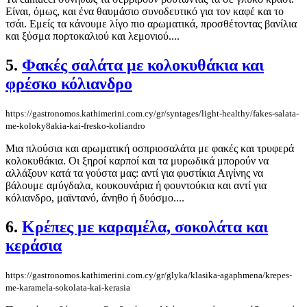
Είναι, όμως, και ένα θαυμάσιο συνοδευτικό για τον καφέ και το
τσάι. Εμείς τα κάνουμε λίγο πιο αρωματικά, προσθέτοντας βανίλια
και ξύσμα πορτοκαλιού και λεμονιού....
5.
Φακές σαλάτα με κολοκυθάκια και
φρέσκο κόλιανδρο
https://gastronomos.kathimerini.com.cy/gr/syntages/light-healthy/fakes-salata-
me-koloky8akia-kai-fresko-koliandro
Μια πλούσια και αρωματική οσπριοσαλάτα με φακές και τρυφερά
κολοκυθάκια. Οι ξηροί καρποί και τα μυρωδικά μπορούν να
αλλάξουν κατά τα γούστα μας: αντί για φυστίκια Αιγίνης να
βάλουμε αμύγδαλα, κουκουνάρια ή φουντούκια και αντί για
κόλιανδρο, μαϊντανό, άνηθο ή δυόσμο....
6.
Κρέπες με καραμέλα, σοκολάτα και
κεράσια
https://gastronomos.kathimerini.com.cy/gr/glyka/klasika-agaphmena/krepes-
me-karamela-sokolata-kai-kerasia