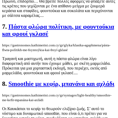
Πρωινό, επιδόρπιο… Θα βρείτε πολλές αφορμές να φτιάξετε αυτές
τις κρέπες που γεμίζονται με ένα απίθανο μείγμα με ζουμερά
κεράσια και σταφίδες, φουντούκια και σοκολάτα και περιχύνονται
με σάλτσα καραμέλας....
7.
Πάστα φλώρα πολίτικη, με φουντούκια
και φρουί γκλασέ
https://gastronomos.kathimerini.com.cy/gr/glyka/klasika-agaphmena/pásta-
flwra-polítikh-me-foyntoýkia-kai-froyí-gklasé
Τραγανή και μαστιχωτή, αυτή η πάστα φλώρα είναι λίγο
διαφορετική από αυτήν που έχουμε μάθει, με σκέτη μαρμελάδα.
Πρόκειται για μια χορταστική εκδοχή, που περιέχει, εκτός από
μαρμελάδα, φουντούκια και φρουί γκλασέ....
8.
Smoothie με κεφίρ, μπανάνα και αχλάδι
https://gastronomos.kathimerini.com.cy/gr/syntages/light-healthy/smoothie-
me-kefír-mpanána-kai-axládi
Οι Καυκάσιοι το κεφίρ το θεωρούν ελιξίριο ζωής. Σ’ αυτό το
νόστιμο και δυναμωτικό smoothie, που είναι ό,τι πρέπει για να