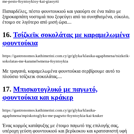
me-pesto-foyntoykioy-kai-giaoyrti
Παπαρδέλες, πέστο φουντουκιού και γιαούρτι σε ένα πιάτο με
ξηροκαρπάτη νοστιμιά που ξεφεύγει από τα συνηθισμένα, εύκολο,
έτοιμο σε λιγότερο από μισή ώρα....
16.
Τσίζκεϊκ σοκολάτας με καραμελωμένα
φουντούκια
https://gastronomos.kathimerini.com.cy/gr/glyka/klasika-agaphmena/tsizkeik-
sokolatas-me-karamelwmena-foyntoykia
Με τραγανά, καραμελωμένα φουντούκια σερβίρουμε αυτό το
πλούσιο τσίζκεικ σοκολάτας....
17.
Μπισκοτογλυκό με παγωτό,
φουντούκια και κράκερ
https://gastronomos.kathimerini.com.cy/gr/glyka/klasika-
agaphmena/mpiskotoglyko-me-pagwto-foyntoykia-kai-kraker
Ένας κορμός κατάψυξης με έτοιμο παγωτό της επιλογής σας,
υπέροχη γεύση φουντουκιού και βερίκοκου και κρατσανιστή υφή