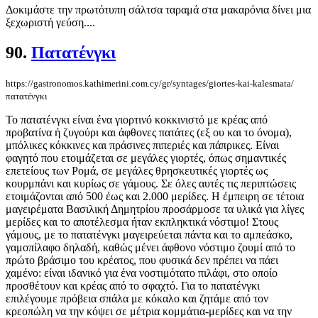
Δοκιμάστε την πρωτότυπη σάλτσα ταραμά στα μακαρόνια δίνει μια
ξεχωριστή γεύση....
90.
Πατατένγκι
https://gastronomos.kathimerini.com.cy/gr/syntages/giortes-kai-kalesmata/
πατατένγκι
Το πατατένγκι είναι ένα γιορτινό κοκκινιστό με κρέας από
προβατίνα ή ζυγούρι και άφθονες πατάτες (εξ ου και το όνομα),
μπόλικες κόκκινες και πράσινες πιπεριές και πάπρικες. Είναι
φαγητό που ετοιμάζεται σε μεγάλες γιορτές, όπως σημαντικές
επετείους των Ρομά, σε μεγάλες θρησκευτικές γιορτές ως
κουρμπάνι και κυρίως σε γάμους. Σε όλες αυτές τις περιπτώσεις
ετοιμάζονται από 500 έως και 2.000 μερίδες. Η έμπειρη σε τέτοια
μαγειρέματα Βασιλική Δημητρίου προσάρμοσε τα υλικά για λίγες
μερίδες και το αποτέλεσμα ήταν εκπληκτικά νόστιμο! Στους
γάμους, με το πατατένγκι μαγειρεύεται πάντα και το αμπεάσκο,
γαμοπίλαφο δηλαδή, καθώς μένει άφθονο νόστιμο ζουμί από το
πρώτο βράσιμο του κρέατος, που φυσικά δεν πρέπει να πάει
χαμένο: είναι ιδανικό για ένα νοστιμότατο πιλάφι, στο οποίο
προσθέτουν και κρέας από το σφαχτό. Για το πατατένγκι
επιλέγουμε πρόβεια σπάλα με κόκαλο και ζητάμε από τον
κρεοπώλη να την κόψει σε μέτρια κομμάτια-μερίδες και να την