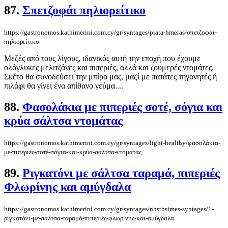
87.
Σπετζοφάι πηλιορείτικο
https://gastronomos.kathimerini.com.cy/gr/syntages/piata-hmeras/σπετζοφάι-
πηλιορείτικο
Μεζές από τους λίγους, ιδανικός αυτή την εποχή που έχουμε
ολόγλυκες μελιτζάνες και πιπεριές, αλλά και ζουμερές ντομάτες.
Σκέτο θα συνοδεύσει την μπίρα μας, μαζί με πατάτες τηγανητές ή
πιλάφι θα γίνει ένα απίθανο γεύμα....
88.
Φασολάκια με πιπεριές σοτέ, σόγια και
κρύα σάλτσα ντομάτας
https://gastronomos.kathimerini.com.cy/gr/syntages/light-healthy/φασολάκια-
με-πιπεριές-σοτέ-σόγια-και-κρύα-σάλτσα-ντομάτας
89.
Ριγκατόνι με σάλτσα ταραμά, πιπεριές
Φλωρίνης και αμύγδαλα
https://gastronomos.kathimerini.com.cy/gr/syntages/nhsthsimes-syntages/1-
ριγκατόνι-με-σάλτσα-ταραμά-πιπεριές-φλωρίνης-και-αμύγδαλα