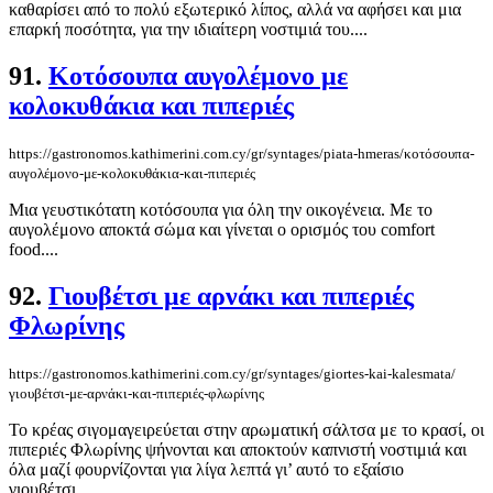
καθαρίσει από το πολύ εξωτερικό λίπος, αλλά να αφήσει και μια
επαρκή ποσότητα, για την ιδιαίτερη νοστιμιά του....
91.
Κοτόσουπα αυγολέμονο με
κολοκυθάκια και πιπεριές
https://gastronomos.kathimerini.com.cy/gr/syntages/piata-hmeras/κοτόσουπα-
αυγολέμονο-με-κολοκυθάκια-και-πιπεριές
Mια γευστικότατη κοτόσουπα για όλη την οικογένεια. Με το
αυγολέμονο αποκτά σώμα και γίνεται ο ορισμός του comfort
food....
92.
Γιουβέτσι με αρνάκι και πιπεριές
Φλωρίνης
https://gastronomos.kathimerini.com.cy/gr/syntages/giortes-kai-kalesmata/
γιουβέτσι-με-αρνάκι-και-πιπεριές-φλωρίνης
Το κρέας σιγομαγειρεύεται στην αρωματική σάλτσα με το κρασί, οι
πιπεριές Φλωρίνης ψήνονται και αποκτούν καπνιστή νοστιμιά και
όλα μαζί φουρνίζονται για λίγα λεπτά γι’ αυτό το εξαίσιο
γιουβέτσι....