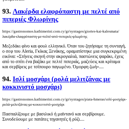
93.
Λακέρδα ελαφρόπαστη με πελτέ από
πιπεριές Φλωρίνης
https://gastronomos.kathimerini.com.cy/gr/syntages/giortes-kai-kalesmata/
λακέρδα-ελαφρόπαστη-με-πελτέ-από-πιπεριές-φλωρίνης
Μεζεδάκι φίνο και φουλ ελληνικό. Όταν του ζητήσαμε τη συνταγή,
ο σεφ του Aleria, Γκίκας Ξενάκης, οραματίστηκε μια συγκεκριμένη
εικόνα: «Στήνεις σκηνή στην ακρογιαλιά, παστώνεις ψαράκι, έχεις
από το σπίτι ένα βαζάκι με πελτέ πιπεριάς, μαζεύεις και κρίταμα
και σερβίρεις με τσίπουρο παγωμένο. Όμορφη ζωή»....
94.
Ισλί μοσχάρι (ρολά μελιτζάνας με
κοκκινιστό μοσχάρι)
https://gastronomos.kathimerini.com.cy/gr/syntages/piata-hmeras/ισλί-μοσχάρι-
ρολά-μελιτζάνας-με-κοκκινιστό-μοσχάρι
Πασπαλίζουμε με βασιλικό ή μαϊντανό και σερβίρουμε.
Συνοδεύουμε με πατάτες τηγανητές ή ρύζι....