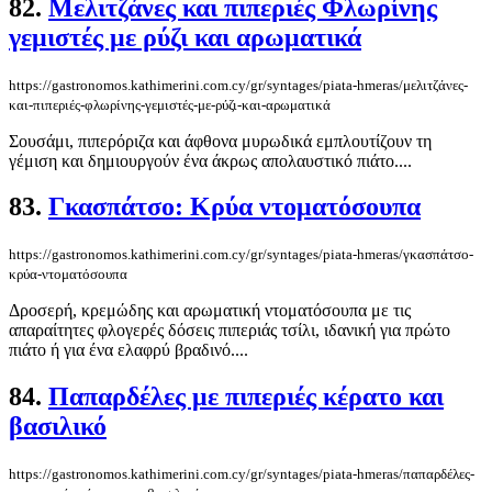
82.
Μελιτζάνες και πιπεριές Φλωρίνης
γεμιστές με ρύζι και αρωματικά
https://gastronomos.kathimerini.com.cy/gr/syntages/piata-hmeras/μελιτζάνες-
και-πιπεριές-φλωρίνης-γεμιστές-με-ρύζι-και-αρωματικά
Σουσάμι, πιπερόριζα και άφθονα μυρωδικά εμπλουτίζουν τη
γέμιση και δημιουργούν ένα άκρως απολαυστικό πιάτο....
83.
Γκασπάτσο: Κρύα ντοματόσουπα
https://gastronomos.kathimerini.com.cy/gr/syntages/piata-hmeras/γκασπάτσο-
κρύα-ντοματόσουπα
Δροσερή, κρεμώδης και αρωματική ντοματόσουπα με τις
απαραίτητες φλογερές δόσεις πιπεριάς τσίλι, ιδανική για πρώτο
πιάτο ή για ένα ελαφρύ βραδινό....
84.
Παπαρδέλες με πιπεριές κέρατο και
βασιλικό
https://gastronomos.kathimerini.com.cy/gr/syntages/piata-hmeras/παπαρδέλες-