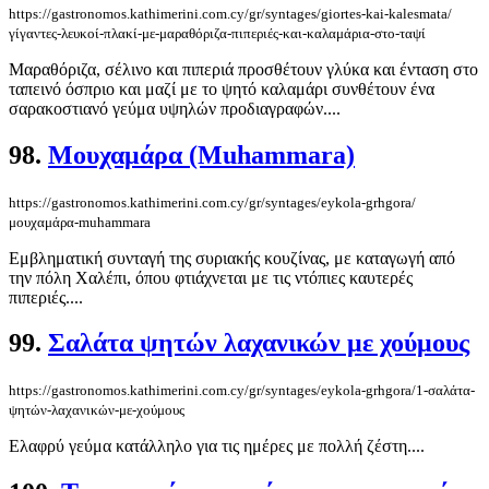
https://gastronomos.kathimerini.com.cy/gr/syntages/giortes-kai-kalesmata/
γίγαντες-λευκοί-πλακί-με-μαραθόριζα-πιπεριές-και-καλαμάρια-στο-ταψί
Μαραθόριζα, σέλινο και πιπεριά προσθέτουν γλύκα και ένταση στο
ταπεινό όσπριο και μαζί με το ψητό καλαμάρι συνθέτουν ένα
σαρακοστιανό γεύμα υψηλών προδιαγραφών....
98.
Μουχαμάρα (Muhammara)
https://gastronomos.kathimerini.com.cy/gr/syntages/eykola-grhgora/
μουχαμάρα-muhammara
Εμβληματική συνταγή της συριακής κουζίνας, με καταγωγή από
την πόλη Χαλέπι, όπου φτιάχνεται με τις ντόπιες καυτερές
πιπεριές....
99.
Σαλάτα ψητών λαχανικών με χούμους
https://gastronomos.kathimerini.com.cy/gr/syntages/eykola-grhgora/1-σαλάτα-
ψητών-λαχανικών-με-χούμους
Ελαφρύ γεύμα κατάλληλο για τις ημέρες με πολλή ζέστη....