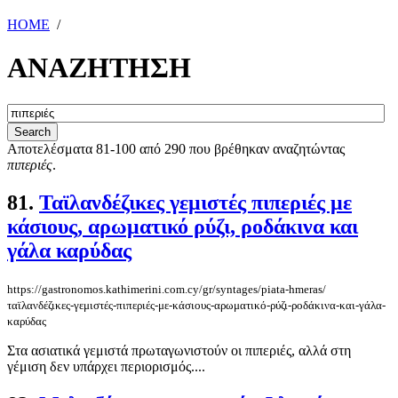
HOME
/
ΑΝΑΖΗΤΗΣΗ
Αποτελέσματα 81-100 από 290 που βρέθηκαν αναζητώντας
πιπεριές
.
81.
Ταϊλανδέζικες γεμιστές πιπεριές με
κάσιους, αρωματικό ρύζι, ροδάκινα και
γάλα καρύδας
https://gastronomos.kathimerini.com.cy/gr/syntages/piata-hmeras/
ταϊλανδέζικες-γεμιστές-πιπεριές-με-κάσιους-αρωματικό-ρύζι-ροδάκινα-και-γάλα-
καρύδας
Στα ασιατικά γεμιστά πρωταγωνιστούν οι πιπεριές, αλλά στη
γέμιση δεν υπάρχει περιορισμός....