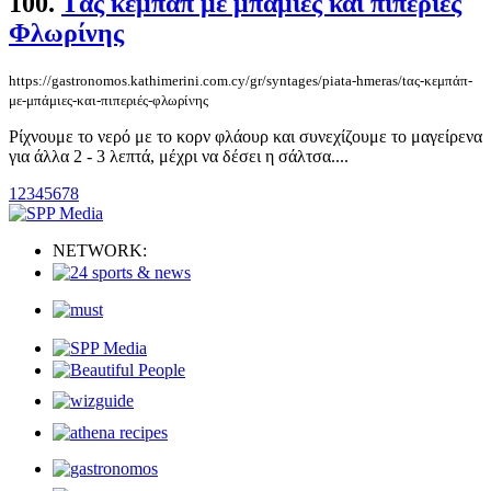
100.
Tας κεμπάπ με μπάμιες και πιπεριές
Φλωρίνης
https://gastronomos.kathimerini.com.cy/gr/syntages/piata-hmeras/tας-κεμπάπ-
με-μπάμιες-και-πιπεριές-φλωρίνης
Ρίχνουμε το νερό με το κορν φλάουρ και συνεχίζουμε το μαγείρενα
για άλλα 2 - 3 λεπτά, μέχρι να δέσει η σάλτσα....
1
2
3
4
5
6
7
8
NETWORK: