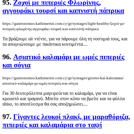
95.
Ζοχοί με πιπεριές Φλωρίνης,
αγγουράκι τουρσί και καπνιστή πάπρικα
https://gastronomos.kathimerini.com.cy/gr/syntages/light-healthy/ζοχοί-με-
πιπεριές-φλωρίνης-αγγουράκι-τουρσί-και-καπνιστή-πάπρικα
Τα βράζουμε αλ ντέντε, για να πάρουμε όλη τη νοστιμιά τους, και
τα απογειώνουμε με πικάντικα κοντιμέντα....
96.
Ασιατικό καλαμάρι με ωμές πιπεριές
και σόγια
https://gastronomos.kathimerini.com.cy/gr/syntages/giortes-kai-kalesmata/
ασιατικό-καλαμάρι-με-ωμές-πιπεριές-και-σόγια
Για 30 δευτερόλεπτα μαγειρεύεται το καλαμάρι, για να είναι
κρουστό και τραγανό. Μπείτε στον κόπο να βρείτε και τα φύλλα
shiso, το αποτέλεσμα θα σας αποζημιώσει....
97.
Γίγαντες λευκοί πλακί, με μαραθόριζα,
πιπεριές και καλαμάρια στο ταψί