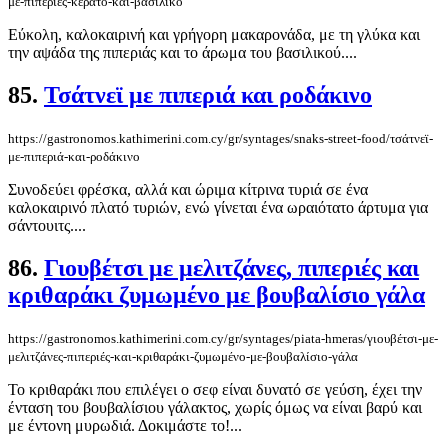
με-πιπεριές-κέρατο-και-βασιλικό
Εύκολη, καλοκαιρινή και γρήγορη μακαρονάδα, με τη γλύκα και
την αψάδα της πιπεριάς και το άρωμα του βασιλικού....
85.
Τσάτνεϊ με πιπεριά και ροδάκινο
https://gastronomos.kathimerini.com.cy/gr/syntages/snaks-street-food/τσάτνεϊ-
με-πιπεριά-και-ροδάκινο
Συνοδεύει φρέσκα, αλλά και ώριμα κίτρινα τυριά σε ένα
καλοκαιρινό πλατό τυριών, ενώ γίνεται ένα ωραιότατο άρτυμα για
σάντουιτς....
86.
Γιουβέτσι με μελιτζάνες, πιπεριές και
κριθαράκι ζυμωμένο με βουβαλίσιο γάλα
https://gastronomos.kathimerini.com.cy/gr/syntages/piata-hmeras/γιουβέτσι-με-
μελιτζάνες-πιπεριές-και-κριθαράκι-ζυμωμένο-με-βουβαλίσιο-γάλα
Το κριθαράκι που επιλέγει ο σεφ είναι δυνατό σε γεύση, έχει την
ένταση του βουβαλίσιου γάλακτος, χωρίς όμως να είναι βαρύ και
με έντονη μυρωδιά. Δοκιμάστε το!...