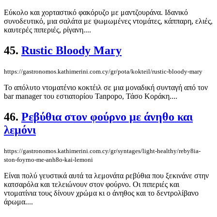
Εύκολο και χορταστικό φακόρυζο με μαντζουράνα. Ιδανικό
συνοδευτικό, μια σαλάτα με ψωμωμένες ντομάτες, κάππαρη, ελιές,
καυτερές πιπεριές, ρίγανη....
45.
Rustic Bloody Mary
https://gastronomos.kathimerini.com.cy/gr/pota/kokteil/rustic-bloody-mary
Το απόλυτο ντοματένιο κοκτέιλ σε μια μοναδική συνταγή από τον
bar manager του εστιατορίου Tanpopo, Τάσο Κοράκη....
46.
Ρεβύθια στον φούρνο με άνηθο και
λεμόνι
https://gastronomos.kathimerini.com.cy/gr/syntages/light-healthy/reby8ia-
ston-foyrno-me-anh8o-kai-lemoni
Είναι πολύ γευστικά αυτά τα λεμονάτα ρεβύθια που ξεκινάνε στην
κατσαρόλα και τελειώνουν στον φούρνο. Οι πιπεριές και
ντοματίνια τους δίνουν χρώμα κι ο άνηθος και το δεντρολίβανο
άρωμα....