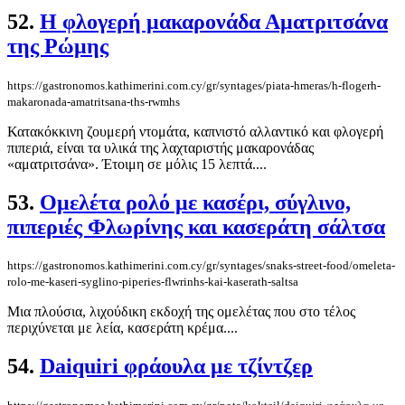
52.
H φλογερή μακαρονάδα Αματριτσάνα
της Ρώμης
https://gastronomos.kathimerini.com.cy/gr/syntages/piata-hmeras/h-flogerh-
makaronada-amatritsana-ths-rwmhs
Κατακόκκινη ζουμερή ντομάτα, καπνιστό αλλαντικό και φλογερή
πιπεριά, είναι τα υλικά της λαχταριστής μακαρονάδας
«αματριτσάνα». Έτοιμη σε μόλις 15 λεπτά....
53.
Ομελέτα ρολό με κασέρι, σύγλινο,
πιπεριές Φλωρίνης και κασεράτη σάλτσα
https://gastronomos.kathimerini.com.cy/gr/syntages/snaks-street-food/omeleta-
rolo-me-kaseri-syglino-piperies-flwrinhs-kai-kaserath-saltsa
Μια πλούσια, λιχούδικη εκδοχή της ομελέτας που στο τέλος
περιχύνεται με λεία, κασεράτη κρέμα....
54.
Daiquiri φράουλα με τζίντζερ