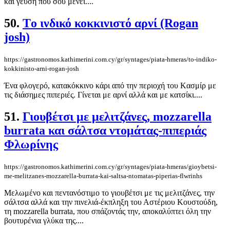
και γεύση που σου μένει....
50.
Tο ινδικό κοκκινιστό αρνί (Rogan
josh)
https://gastronomos.kathimerini.com.cy/gr/syntages/piata-hmeras/to-indiko-
kokkinisto-arni-rogan-josh
Ένα φλογερό, κατακόκκινο κάρι από την περιοχή του Kασμίρ με
τις διάσημες πιπεριές. Γίνεται με αρνί αλλά και με κατσίκι....
51.
Γιουβέτσι με μελιτζάνες, mozzarella
burrata και σάλτσα ντομάτας-πιπεριάς
Φλωρίνης
https://gastronomos.kathimerini.com.cy/gr/syntages/piata-hmeras/gioybetsi-
me-melitzanes-mozzarella-burrata-kai-saltsa-ntomatas-piperias-flwrinhs
Μελωμένο και πεντανόστιμο το γιουβέτσι με τις μελιτζάνες, την
σάλτσα αλλά και την πινελιά-έκπληξη του Αστέριου Κουστούδη,
τη mozzarella burrata, που σπάζοντάς την, αποκαλύπτει όλη την
βουτυρένια γλύκα της....