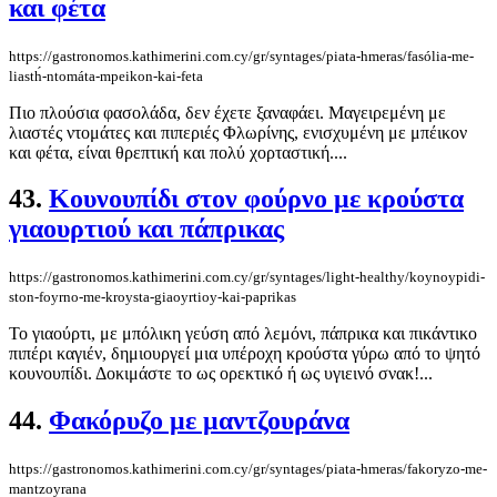
και φέτα
https://gastronomos.kathimerini.com.cy/gr/syntages/piata-hmeras/fasólia-me-
liasth́-ntomáta-mpeikon-kai-feta
Πιο πλούσια φασολάδα, δεν έχετε ξαναφάει. Μαγειρεμένη με
λιαστές ντομάτες και πιπεριές Φλωρίνης, ενισχυμένη με μπέικον
και φέτα, είναι θρεπτική και πολύ χορταστική....
43.
Κουνουπίδι στον φούρνο με κρούστα
γιαουρτιού και πάπρικας
https://gastronomos.kathimerini.com.cy/gr/syntages/light-healthy/koynoypidi-
ston-foyrno-me-kroysta-giaoyrtioy-kai-paprikas
Το γιαούρτι, με μπόλικη γεύση από λεμόνι, πάπρικα και πικάντικο
πιπέρι καγιέν, δημιουργεί μια υπέροχη κρούστα γύρω από το ψητό
κουνουπίδι. Δοκιμάστε το ως ορεκτικό ή ως υγιεινό σνακ!...
44.
Φακόρυζο με μαντζουράνα
https://gastronomos.kathimerini.com.cy/gr/syntages/piata-hmeras/fakoryzo-me-
mantzoyrana