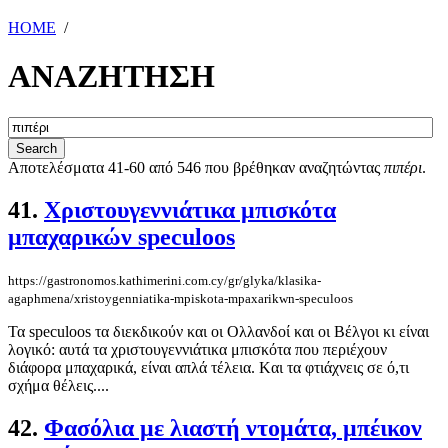
HOME
/
ΑΝΑΖΗΤΗΣΗ
Αποτελέσματα 41-60 από 546 που βρέθηκαν αναζητώντας
πιπέρι
.
41.
Χριστουγεννιάτικα μπισκότα
μπαχαρικών speculoos
https://gastronomos.kathimerini.com.cy/gr/glyka/klasika-
agaphmena/xristoygenniatika-mpiskota-mpaxarikwn-speculoos
Τα speculoos τα διεκδικούν και οι Ολλανδοί και οι Βέλγοι κι είναι
λογικό: αυτά τα χριστουγεννιάτικα μπισκότα που περιέχουν
διάφορα μπαχαρικά, είναι απλά τέλεια. Kαι τα φτιάχνεις σε ό,τι
σχήμα θέλεις....
42.
Φασόλια με λιαστή ντομάτα, μπέικον