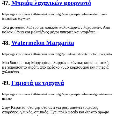
47.
Μπριάμ λαχανικών φουρνιστό
https://gastronomos.kathimerini.com.cy/gr/syntages/piata-hmeras/mpriam-
laxanikwn-foyrnisto
Ένα μοναδικό λαδερό με ποικιλία καλοκαιρινών λαχανικών. Από
κολοκυθάκια και μελιτζάνες μέχρι πιπεριές και ντομάτες....
48.
Watermelon Margarita
https://gastronomos.kathimerini.com.cy/gr/pota/kokteil/watermelon-margarita
Μια διαφορετική Μαργαρίτα, ελαφρώς πικάντικη και αρωματική,
με χειροποίητο σιρόπι από φρέσκο χυμό καρπουζιού και πιπεριά
χαλαπένιο....
49.
Γεμιστά με τραχανά
https://gastronomos.kathimerini.com.cy/gr/syntages/piata-hmeras/gemista-me-
traxana
Στην Κερατέα, στα γεμιστά αντί για ρύζι μπαίνει τραχανάς
σταρένιος, γλυκός, σπιτικός. Έχει πολύ ωραίο και δυνατό άρωμα