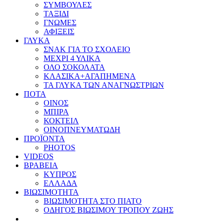
ΣΥΜΒΟΥΛΕΣ
ΤΑΞΙΔΙ
ΓΝΩΜΕΣ
ΑΦΙΞΕΙΣ
ΓΛΥΚΑ
ΣΝΑΚ ΓΙΑ ΤΟ ΣΧΟΛΕΙΟ
ΜΕΧΡΙ 4 ΥΛΙΚΑ
ΟΛΟ ΣΟΚΟΛΑΤΑ
ΚΛΑΣΙΚΑ+ΑΓΑΠΗΜΕΝΑ
ΤΑ ΓΛΥΚΑ ΤΩΝ ΑΝΑΓΝΩΣΤΡΙΩΝ
ΠΟΤΑ
ΟΙΝΟΣ
ΜΠΙΡΑ
ΚΟΚΤΕΙΛ
ΟΙΝΟΠΝΕΥΜΑΤΩΔΗ
ΠΡΟΪΟΝΤΑ
PHOTOS
VIDEOS
ΒΡΑΒΕΙΑ
ΚΥΠΡΟΣ
ΕΛΛΑΔΑ
ΒΙΩΣΙΜΟΤΗΤΑ
ΒΙΩΣΙΜΟΤΗΤΑ ΣΤΟ ΠΙΑΤΟ
ΟΔΗΓΟΣ ΒΙΩΣΙΜΟΥ ΤΡΟΠΟΥ ΖΩΗΣ