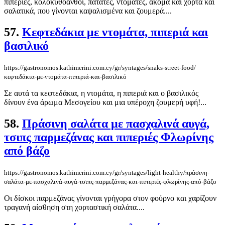
πιπεριές, κολοκυθοανθοί, πατάτες, ντομάτες, ακόμα και χόρτα και
σαλατικά, που γίνονται καψαλισμένα και ζουμερά....
57.
Κεφτεδάκια με ντομάτα, πιπεριά και
βασιλικό
https://gastronomos.kathimerini.com.cy/gr/syntages/snaks-street-food/
κεφτεδάκια-με-ντομάτα-πιπεριά-και-βασιλικό
Σε αυτά τα κεφτεδάκια, η ντομάτα, η πιπεριά και ο βασιλικός
δίνουν ένα άρωμα Μεσογείου και μια υπέροχη ζουμερή υφή!...
58.
Πράσινη σαλάτα με πασχαλινά αυγά,
τσιπς παρμεζάνας και πιπεριές Φλωρίνης
από βάζο
https://gastronomos.kathimerini.com.cy/gr/syntages/light-healthy/πράσινη-
σαλάτα-με-πασχαλινά-αυγά-τσιπς-παρμεζάνας-και-πιπεριές-φλωρίνης-από-βάζο
Οι δίσκοι παρμεζάνας γίνονται γρήγορα στον φούρνο και χαρίζουν
τραγανή αίσθηση στη χορταστική σαλάτα....