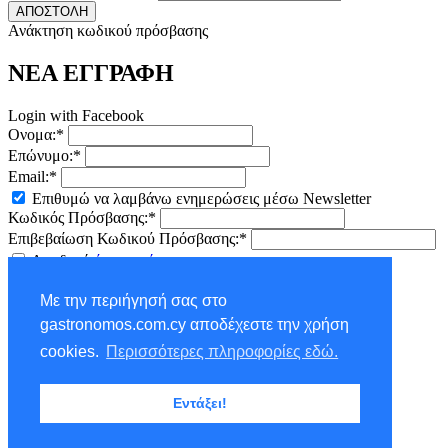
ΑΠΟΣΤΟΛΗ
Ανάκτηση κωδικού πρόσβασης
ΝΕΑ ΕΓΓΡΑΦΗ
Login with Facebook
Ονομα:*
Επώνυμο:*
Email:*
Επιθυμώ να λαμβάνω ενημερώσεις μέσω Newsletter
Κωδικός Πρόσβασης:*
Επιβεβαίωση Κωδικού Πρόσβασης:*
Αποδοχή
όρων χρήσης
ΕΓΓΡΑΦΗ
Με την περιήγησή σας στο
×
gastronomos.com.cy αποδέχεστε την χρήση
NEWSLETTER - ΕΓΓΡΑΦΗ
cookies.
Περισσότερες πληροφορίες εδώ.
Ονομα:*
Εντάξει!
Επώνυμο:*
Email:*