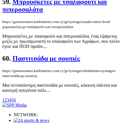
59.
Μπρουσκέτες με τσαλαφούτι και
πιπεροσαλάτα
https://gastronomos.kathimerini.com.cy/gr/syntages/snaks-street-food/
μπρουσκέτες-με-τσαλαφούτι-και-πιπεροσαλάτα
Μπρουσκέτες με τσαλαφούτι και πιπεροσαλάτα, ένας εξαίρετος
μεζές με πρωταγωνιστή το τσαλαφούτι των Αγράφων, που πλέον
έγινε και ΠΟΠ προϊόν....
60.
Παστιτσάδα με σουπιές
https://gastronomos.kathimerini.com.cy/gr/syntages/nhsthsimes-syntages/
παστιτσάδα-με-σουπιές
Μια πεντανόστιμη παστιτσάδα με σουπιές, κόκκινη σάλτσα και
καυτερή πιπερίτσα τσίλι....
1
2
3
4
5
6
NETWORK: