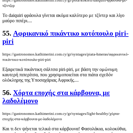
https://gastronomos.kathimerini.com.cy/gr/pota/kokteil/daiquiri-φράουλα-με-
τζίντζερ
Το daiquiri φράουλα γίνεται ακόμα καλύτερο με τζίντερ και λίγο
μαύρο πιπέρι....
55.
Αφρικανικό πικάντικο κοτόπουλο piri-
piri
https://gastronomos.kathimerini.com.cy/gr/syntages/piata-hmeras/αφρικανικό-
πικάντικο-κοτόπουλο-piri-piri
Εξαιρετικά πικάντικη σάλτσα piri-piri, με βάση την ομώνυμη
καυτερή πιπερίτσα, που χρησιμοποιείται στα πιάτα σχεδόν
ολόκληρης της Υποσαχάριας Αφρικής....
56.
Χόρτα εποχής στα κάρβουνα, με
λαδολέμονο
https://gastronomos.kathimerini.com.cy/gr/syntages/light-healthy/χόρτα-
εποχής-στα-κάρβουνα-με-λαδολέμονο
Και τι δεν ψήνεται τελικά στα κάρβουνα! Φασολάκια, κολοκύθια,