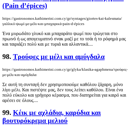
(Pain d’épices)
https://gastronomos.kathimerini.com.cy/gr/syntages/giortes-kai-kalesmata/
γαλλικό-ψωμί-με-μέλι-και-μπαχαρικά-pain-d-épices
Ένα μυρωδάτο γλυκό και μπαχαράτο ψωμί που τρώγεται στο
πρωινό ή ως απογευματινό σνακ μαζί με το τσάι ή το ρόφημά μας
και ταιριάζει πολύ και με τυριά και αλλαντικά....
98.
Τρούφες με μέλι και αμύγδαλα
https://gastronomos.kathimerini.com.cy/gr/glyka/klasika-agaphmena/τρούφες-
με-μέλι-και-αμύγδαλα
Σε αυτή τη συνταγή δεν χρησιμοποιούμε καθόλου ζάχαρη, μόνο
λίγο μέλι. Και πιστέψτε μας, δεν τους λείπει καθόλου. Είναι ένα
πολύ εύκολο και γρήγορο κέρασμα, που διατηρείται για καιρό και
αρέσει σε όλους....
99.
Κέικ με αχλάδια, καρύδια και
βουτυρόκρεμα μελιού