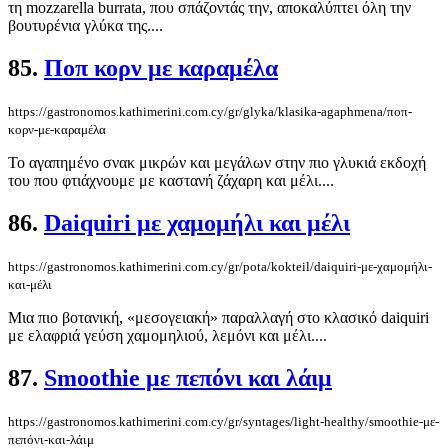
τη mozzarella burrata, που σπάζοντάς την, αποκαλύπτει όλη την
βουτυρένια γλύκα της....
85.
Ποπ κορν με καραμέλα
https://gastronomos.kathimerini.com.cy/gr/glyka/klasika-agaphmena/ποπ-
κορν-με-καραμέλα
Το αγαπημένο σνακ μικρών και μεγάλων στην πιο γλυκιά εκδοχή
του που φτιάχνουμε με καστανή ζάχαρη και μέλι....
86.
Daiquiri με χαμομήλι και μέλι
https://gastronomos.kathimerini.com.cy/gr/pota/kokteil/daiquiri-με-χαμομήλι-
και-μέλι
Μια πιο βοτανική, «μεσογειακή» παραλλαγή στο κλασικό daiquiri
με ελαφριά γεύση χαμομηλιού, λεμόνι και μέλι....
87.
Smoothie με πεπόνι και λάιμ
https://gastronomos.kathimerini.com.cy/gr/syntages/light-healthy/smoothie-με-
πεπόνι-και-λάιμ