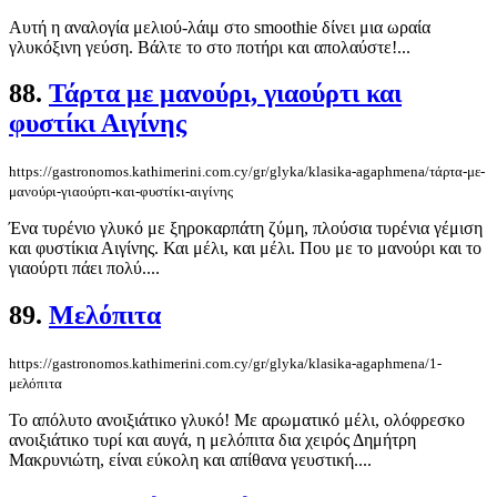
Αυτή η αναλογία μελιού-λάιμ στο smoothie δίνει μια ωραία
γλυκόξινη γεύση. Βάλτε το στο ποτήρι και απολαύστε!...
88.
Τάρτα με μανούρι, γιαούρτι και
φυστίκι Αιγίνης
https://gastronomos.kathimerini.com.cy/gr/glyka/klasika-agaphmena/τάρτα-με-
μανούρι-γιαούρτι-και-φυστίκι-αιγίνης
Ένα τυρένιο γλυκό με ξηροκαρπάτη ζύμη, πλούσια τυρένια γέμιση
και φυστίκια Αιγίνης. Και μέλι, και μέλι. Που με το μανούρι και το
γιαούρτι πάει πολύ....
89.
Μελόπιτα
https://gastronomos.kathimerini.com.cy/gr/glyka/klasika-agaphmena/1-
μελόπιτα
Το απόλυτο ανοιξιάτικο γλυκό! Με αρωματικό μέλι, ολόφρεσκο
ανοιξιάτικο τυρί και αυγά, η μελόπιτα δια χειρός Δημήτρη
Μακρυνιώτη, είναι εύκολη και απίθανα γευστική....