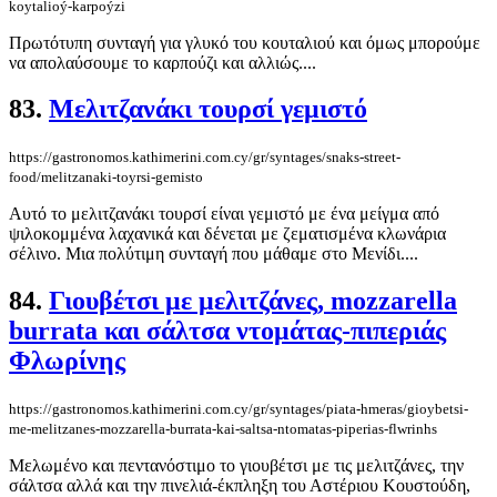
koytalioý-karpoýzi
Πρωτότυπη συνταγή για γλυκό του κουταλιού και όμως μπορούμε
να απολαύσουμε το καρπούζι και αλλιώς....
83.
Μελιτζανάκι τουρσί γεμιστό
https://gastronomos.kathimerini.com.cy/gr/syntages/snaks-street-
food/melitzanaki-toyrsi-gemisto
Αυτό το μελιτζανάκι τουρσί είναι γεμιστό με ένα μείγμα από
ψιλοκομμένα λαχανικά και δένεται με ζεματισμένα κλωνάρια
σέλινο. Μια πολύτιμη συνταγή που μάθαμε στο Μενίδι....
84.
Γιουβέτσι με μελιτζάνες, mozzarella
burrata και σάλτσα ντομάτας-πιπεριάς
Φλωρίνης
https://gastronomos.kathimerini.com.cy/gr/syntages/piata-hmeras/gioybetsi-
me-melitzanes-mozzarella-burrata-kai-saltsa-ntomatas-piperias-flwrinhs
Μελωμένο και πεντανόστιμο το γιουβέτσι με τις μελιτζάνες, την
σάλτσα αλλά και την πινελιά-έκπληξη του Αστέριου Κουστούδη,