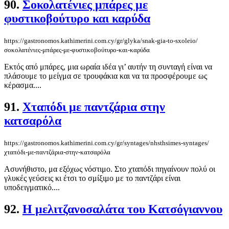
90.
Σοκολατένιες μπάρες με
φυστικοβούτυρο και καρύδα
https://gastronomos.kathimerini.com.cy/gr/glyka/snak-gia-to-sxoleio/
σοκολατένιες-μπάρες-με-φυστικοβούτυρο-και-καρύδα
Εκτός από μπάρες, μια ωραία ιδέα γι’ αυτήν τη συνταγή είναι να
πλάσουμε το μείγμα σε τρουφάκια και να τα προσφέρουμε ως
κέρασμα....
91.
Χταπόδι με παντζάρια στην
κατσαρόλα
https://gastronomos.kathimerini.com.cy/gr/syntages/nhsthsimes-syntages/
χταπόδι-με-παντζάρια-στην-κατσαρόλα
Ασυνήθιστο, μα εξόχως νόστιμο. Στο χταπόδι πηγαίνουν πολύ οι
γλυκές γεύσεις κι έτσι το σμίξιμο με το παντζάρι είναι
υποδειγματικό....
92.
Η μελιτζανοσαλάτα του Κατσόγιαννου