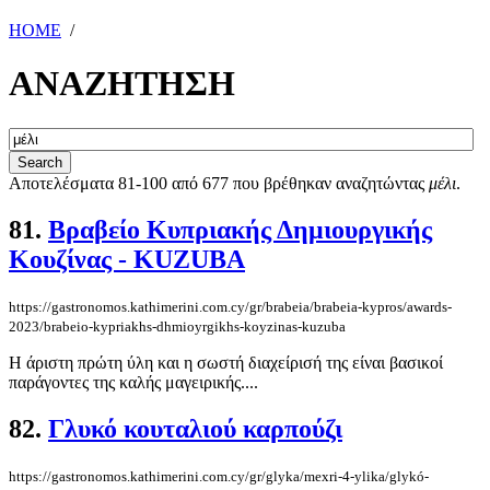
HOME
/
ΑΝΑΖΗΤΗΣΗ
Αποτελέσματα 81-100 από 677 που βρέθηκαν αναζητώντας
μέλι
.
81.
Βραβείο Κυπριακής Δημιουργικής
Κουζίνας - KUZUBA
https://gastronomos.kathimerini.com.cy/gr/brabeia/brabeia-kypros/awards-
2023/brabeio-kypriakhs-dhmioyrgikhs-koyzinas-kuzuba
Η άριστη πρώτη ύλη και η σωστή διαχείρισή της είναι βασικοί
παράγοντες της καλής μαγειρικής....
82.
Γλυκό κουταλιού καρπούζι
https://gastronomos.kathimerini.com.cy/gr/glyka/mexri-4-ylika/glykó-