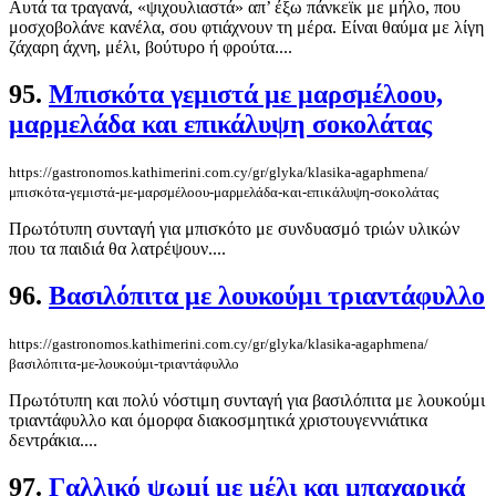
Αυτά τα τραγανά, «ψιχουλιαστά» απ’ έξω πάνκεϊκ με μήλο, που
μοσχοβολάνε κανέλα, σου φτιάχνουν τη μέρα. Είναι θαύμα με λίγη
ζάχαρη άχνη, μέλι, βούτυρο ή φρούτα....
95.
Μπισκότα γεμιστά με μαρσμέλοου,
μαρμελάδα και επικάλυψη σοκολάτας
https://gastronomos.kathimerini.com.cy/gr/glyka/klasika-agaphmena/
μπισκότα-γεμιστά-με-μαρσμέλοου-μαρμελάδα-και-επικάλυψη-σοκολάτας
Πρωτότυπη συνταγή για μπισκότο με συνδυασμό τριών υλικών
που τα παιδιά θα λατρέψουν....
96.
Βασιλόπιτα με λουκούμι τριαντάφυλλο
https://gastronomos.kathimerini.com.cy/gr/glyka/klasika-agaphmena/
βασιλόπιτα-με-λουκούμι-τριαντάφυλλο
Πρωτότυπη και πολύ νόστιμη συνταγή για βασιλόπιτα με λουκούμι
τριαντάφυλλο και όμορφα διακοσμητικά χριστουγεννιάτικα
δεντράκια....
97.
Γαλλικό ψωμί με μέλι και μπαχαρικά