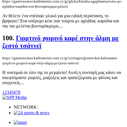
https://gastronomos.kathimerini.com.cy/gr/glyka/klasika-agaphmena/κέικ-με-
αχλάδια-καρύδια-και-βουτυρόκρεμα-μελιού
Αν θέλετε ένα σπέσιαλ γλυκό για μια ειδική περίσταση, το
βρήκατε! Ένα υπέροχο κέικ σαν τούρτα με αχλάδια, καρύδια και
την πιο μελένια βουτυρόκρεμα....
100.
Γιορτινό χοιρινό καρέ στην άλμη με
ζεστό τσάτνεϊ
https://gastronomos.kathimerini.com.cy/gr/syntages/giortes-kai-kalesmata/
γιορτινό-χοιρινό-καρέ-στην-άλμη-με-ζεστό-τσάτνεϊ
Η νοστιμιά σε όλο της το μεγαλείο! Αυτή η συνταγή μας κάνει να
σκεφτόμαστε γιορτές, μαζώξεις και τραπεζώματα με φίλους και
συγγενείς....
1
2
3
4
5
6
7
8
NETWORK: