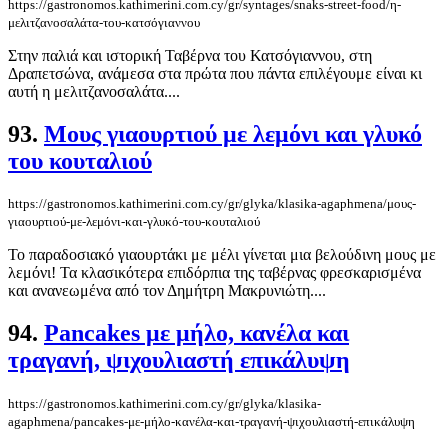
https://gastronomos.kathimerini.com.cy/gr/syntages/snaks-street-food/η-
μελιτζανοσαλάτα-του-κατσόγιαννου
Στην παλιά και ιστορική Ταβέρνα του Κατσόγιαννου, στη
Δραπετσώνα, ανάμεσα στα πρώτα που πάντα επιλέγουμε είναι κι
αυτή η μελιτζανοσαλάτα....
93.
Μους γιαουρτιού με λεμόνι και γλυκό
του κουταλιού
https://gastronomos.kathimerini.com.cy/gr/glyka/klasika-agaphmena/μους-
γιαουρτιού-με-λεμόνι-και-γλυκό-του-κουταλιού
Το παραδοσιακό γιαουρτάκι με μέλι γίνεται μια βελούδινη μους με
λεμόνι! Τα κλασικότερα επιδόρπια της ταβέρνας φρεσκαρισμένα
και ανανεωμένα από τον Δημήτρη Μακρυνιώτη....
94.
Pancakes με μήλο, κανέλα και
τραγανή, ψιχουλιαστή επικάλυψη
https://gastronomos.kathimerini.com.cy/gr/glyka/klasika-
agaphmena/pancakes-με-μήλο-κανέλα-και-τραγανή-ψιχουλιαστή-επικάλυψη