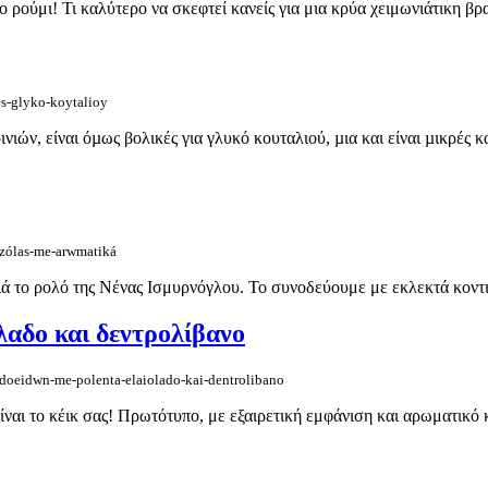
ρούμι! Τι καλύτερο να σκεφτεί κανείς για μια κρύα χειμωνιάτικη βρα
es-glyko-koytalioy
νιών, είναι όµως βολικές για γλυκό κουταλιού, µια και είναι µικρές 
zólas-me-arwmatiká
 το ρολό της Νένας Ισμυρνόγλου. Το συνοδεύουμε με εκλεκτά κοντιμ
λαδο και δεντρολίβανο
idoeidwn-me-polenta-elaiolado-kai-dentrolibano
είναι το κέικ σας! Πρωτότυπο, με εξαιρετική εμφάνιση και αρωματικό κ