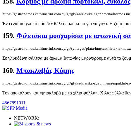
158.
Κορμός με άρωμα πορτοκάλι, εύκολος
https://gastronomos.kathimerini.com.cy/gr/glyka/klasika-agaphmena/kormos-me
Ένα εξαίσιο γλυκό που δεν θέλει πολύ κόπο για να γίνει. Η ζύμη αυ
159.
Φιλετάκια μοσχαρίσια με ιαπωνική σ
https://gastronomos.kathimerini.com.cy/gr/syntages/piata-hmeras/filetakia-mosx
Σε γλυκόξινη σάλτσα με άρωμα Ιαπωνίας μαρινάρουμε αυτά τα ζουμερ
160.
Μπακλαβάς Κύμης
https://gastronomos.kathimerini.com.cy/gr/glyka/klasika-agaphmena/mpaklaba
Τον αποκαλούν και «μπακλαβά με τα χίλια φύλλα». Χίλια φύλλα δεν 
4
5
6
7
8
9
10
11
NETWORK: