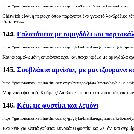
https://gastronomos.kathimerini.com.cy/gr/pota/kokteil/chiswick-essentials-pun
Chiswick είναι η περιοχή όπου παράγεται ένα γνωστό λονδρέζικο τζ
σαμπάνια....
144.
Γαλατόπιτα με σιμιγδάλι και πορτοκάλ
https://gastronomos.kathimerini.com.cy/gr/glyka/klasika-agaphmena/galatopita-m
Και καραμελωμένη επιφάνεια έχει, και παχιά κρέμα με αμύγδαλα έχει
145.
Σουβλάκια αρνίσια, με μαντζουράνα κ
https://gastronomos.kathimerini.com.cy/gr/syntages/piata-hmeras/soyblákia-arn
Μαρινάδα ψωμιού; Κι όμως! Διαβάστε το μυστικό νοστιμιάς για τραγ
146.
Κέικ με φυστίκι και λεμόνι
https://gastronomos.kathimerini.com.cy/gr/glyka/klasika-agaphmena/keik-me-fys
Ένα κέικ για λεπτά γούστα! Συνδυάζει φυστίκι και λεμόνι και σερβίρ