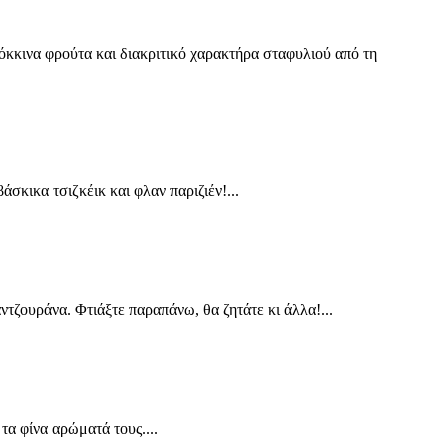
κόκκινα φρούτα και διακριτικό χαρακτήρα σταφυλιού από τη
σκικα τσιζκέικ και φλαν παριζιέν!...
τζουράνα. Φτιάξτε παραπάνω, θα ζητάτε κι άλλα!...
τα φίνα αρώματά τους....