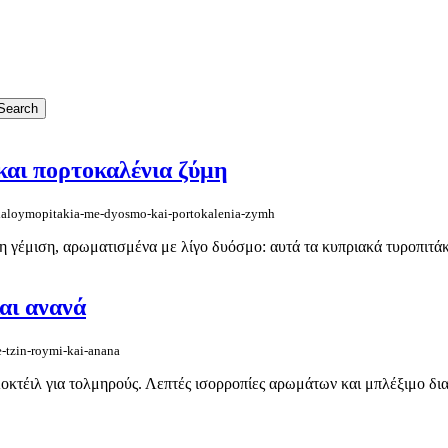
και πορτοκαλένια ζύμη
a-xaloymopitakia-me-dyosmo-kai-portokalenia-zymh
 γέμιση, αρωματισμένα με λίγο δυόσμο: αυτά τα κυπριακά τυροπιτάκι
και ανανά
e-tzin-roymi-kai-anana
Κοκτέιλ για τολμηρούς. Λεπτές ισορροπίες αρωμάτων και μπλέξιμο δια