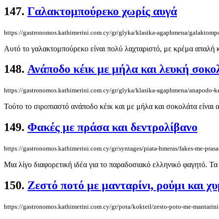
147.
Γαλακτομπούρεκο χωρίς αυγά
https://gastronomos.kathimerini.com.cy/gr/glyka/klasika-agaphmena/galaktomp
Αυτό το γαλακτομπούρεκο είναι πολύ λαχταριστό, με κρέμα απαλή κα
148.
Ανάποδο κέικ με μήλα και λευκή σοκο
https://gastronomos.kathimerini.com.cy/gr/glyka/klasika-agaphmena/anapodo-k
Τούτο το σιροπιαστό ανάποδο κέικ και με μήλα και σοκολάτα είναι α
149.
Φακές με πράσα και δεντρολίβανο
https://gastronomos.kathimerini.com.cy/gr/syntages/piata-hmeras/fakes-me-prasa
Μια λίγο διαφορετική ιδέα για το παραδοσιακό ελληνικό φαγητό. Τα 
150.
Ζεστό ποτό με μανταρίνι, ρούμι και χ
https://gastronomos.kathimerini.com.cy/gr/pota/kokteil/zesto-poto-me-mantarin