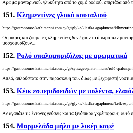
Αρωμα μανταρινιού, γλυκύτητα από το χυμό ροδιού, σπιρτάδα από το 
151.
Κλημεντίνες γλυκό κουταλιού
https://gastronomos.kathimerini.com.cy/gr/glyka/klasika-agaphmena/klhmentin
Οι µικρές και ζουµερές κληµεντίνες δεν έχουν το άρωµα των µανταρι
µοσχοµυρίζουν....
152.
Ρολό σπαλομπριζόλας με αρωματικά
https://gastronomos.kathimerini.com.cy/gr/syntages/piata-hmeras/roló-spalompri
Απλό, απλούστατο στην παρασκευή του, όμως με ξεχωριστή νοστιμιά
153.
Κέικ εσπεριδοειδών με πολέντα, ελαιό
https://gastronomos.kathimerini.com.cy/gr/glyka/klasika-agaphmena/keik-esper
Αν αγαπάτε τις έντονες γεύσεις και τα ξινόπικρα γκρέιπφρουτ, αυτό 
154.
Μαρμελάδα μήλο με λικέρ καφέ