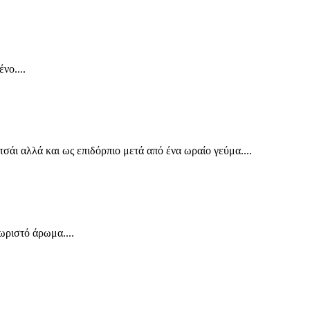
νο....
τσάι αλλά και ως επιδόρπιο μετά από ένα ωραίο γεύμα....
ωριστό άρωμα....