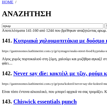
HOME
/
ΑΝΑΖΗΤΗΣΗ
Αποτελέσματα 141-160 από 1244 που βρέθηκαν αναζητώντας
αρωμ
.
141.
Κυπριακά χαλουμοπιτάκια με δυόσμο 
https://gastronomos.kathimerini.com.cy/gr/syntages/snaks-street-food/kypriak
Λίγος χυμός πορτοκαλιού στη ζύμη, χαλούμι και μυζήθρα αγκαζέ στη
φάει....
142.
Never say die: κοκτέιλ με τζιν, ρούμι 
https://gastronomos.kathimerini.com.cy/gr/pota/kokteil/never-say-die-kokteil-m
Είναι τόσο έντονα αλκοολικό, που μπορεί αρχικά να σας τρομάξει. 
143.
Chiswick essentials punch