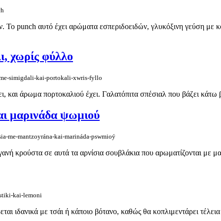
ch
ιν. Το punch αυτό έχει αρώματα εσπεριδοειδών, γλυκόξινη γεύση με 
ι, χωρίς φύλλο
e-simigdali-kai-portokali-xwris-fyllo
, και άρωμα πορτοκαλιού έχει. Γαλατόπιτα σπέσιαλ που βάζει κάτω βά
αι μαρινάδα ψωμιού
isia-me-mantzoyrána-kai-marináda-pswmioý
ανή κρούστα σε αυτά τα αρνίσια σουβλάκια που αρωματίζονται με μαν
tiki-kai-lemoni
εται ιδανικά με τσάι ή κάποιο βότανο, καθώς θα κοπλιμεντάρει τέλεια 