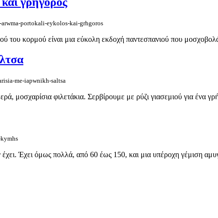
 και γρήγορος
-arwma-portokali-eykolos-kai-grhgoros
τού του κορμού είναι μια εύκολη εκδοχή παντεσπανιού που μοσχοβολά 
άλτσα
arisia-me-iapwnikh-saltsa
ά, μοσχαρίσια φιλετάκια. Σερβίρουμε με ρύζι γιασεμιού για ένα γρή
s-kymhs
έχει. Έχει όμως πολλά, από 60 έως 150, και μια υπέροχη γέμιση αμυγ