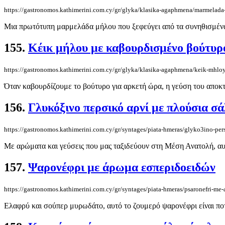
https://gastronomos.kathimerini.com.cy/gr/glyka/klasika-agaphmena/marmelada
Μια πρωτότυπη μαρμελάδα μήλου που ξεφεύγει από τα συνηθισμένα,
155.
Κέικ μήλου με καβουρδισμένο βούτυρ
https://gastronomos.kathimerini.com.cy/gr/glyka/klasika-agaphmena/keik-mhl
Όταν καβουρδίζουμε το βούτυρο για αρκετή ώρα, η γεύση του αποκτ
156.
Γλυκόξινο περσικό αρνί με πλούσια σ
https://gastronomos.kathimerini.com.cy/gr/syntages/piata-hmeras/glyko3ino-pers
Με αρώματα και γεύσεις που μας ταξιδεύουν στη Μέση Ανατολή, αυτ
157.
Ψαρονέφρι με άρωμα εσπεριδοειδών
https://gastronomos.kathimerini.com.cy/gr/syntages/piata-hmeras/psaronefri-m
Ελαφρύ και σούπερ μυρωδάτο, αυτό το ζουμερό ψαρονέφρι είναι ποτ