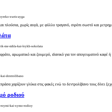
oyreko-xwris-ayga
ι πλούσια, χωρίς αυγά, με φύλλο τραγανό, σιρόπι σωστό και μετρημέ
λάτα
eik-me-mhla-kai-leykh-sokolata
φράτο, αρωματικό και ζουμερό, ιδανικό για τον απογευματινό καφέ ή 
-kai-dentrolibano
πράσα χαρίζουν γλύκα στις φακές ενώ το δεντρολίβανο τους δίνει ξεχ
υμό ροδιού
i-roymi-kai-xymo-rodioy