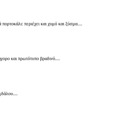
πορτοκάλι: περιέχει και χυμό και ξύσμα....
γορο και πρωτότυπο βραδινό....
δάλου....