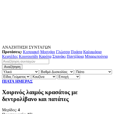
ΑΝΑΖΗΤΗΣΗ ΣΥΝΤΑΓΩΝ
Προτάσεις:
Κυπριακή
Μοσχάρι
Γλώσσα
Πράσα
Καλαμάρια
Κεφτέδες
Κουνουπίδι
Καρότα
Σπανάκι
Παντζάρια
Μπαρμπούνια
ΠΙΑΤΑ ΗΜΕΡΑΣ
Χοιρινός λαιμός κρασάτος με
δεντρολίβανο και πατάτες
Μερίδες:
4