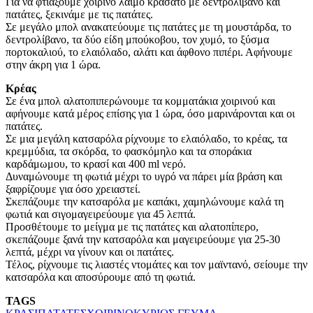
Για να φτιάξουμε χοιρινό λαιμό κρασάτο με δεντρολίβανο και
πατάτες, ξεκινάμε με τις πατάτες.
Σε μεγάλο μπολ ανακατεύουμε τις πατάτες με τη μουστάρδα, το
δεντρολίβανο, τα δύο είδη μπούκοβου, τον χυμό, το ξύσμα
πορτοκαλιού, το ελαιόλαδο, αλάτι και άφθονο πιπέρι. Αφήνουμε
στην άκρη για 1 ώρα.
Κρέας
Σε ένα μπολ αλατοπιπερώνουμε τα κομματάκια χοιρινού και
αφήνουμε κατά μέρος επίσης για 1 ώρα, όσο μαρινάρονται και οι
πατάτες.
Σε μια μεγάλη κατσαρόλα ρίχνουμε το ελαιόλαδο, το κρέας, τα
κρεμμύδια, τα σκόρδα, το φασκόμηλο και τα σποράκια
καρδάμωμου, το κρασί και 400 ml νερό.
Δυναμώνουμε τη φωτιά μέχρι το υγρό να πάρει μία βράση και
ξαφρίζουμε για όσο χρειαστεί.
Σκεπάζουμε την κατσαρόλα με καπάκι, χαμηλώνουμε καλά τη
φωτιά και σιγομαγειρεύουμε για 45 λεπτά.
Προσθέτουμε το μείγμα με τις πατάτες και αλατοπίπερο,
σκεπάζουμε ξανά την κατσαρόλα και μαγειρεύουμε για 25-30
λεπτά, μέχρι να γίνουν και οι πατάτες.
Τέλος, ρίχνουμε τις λιαστές ντομάτες και τον μαϊντανό, σείουμε την
κατσαρόλα και αποσύρουμε από τη φωτιά.
TAGS