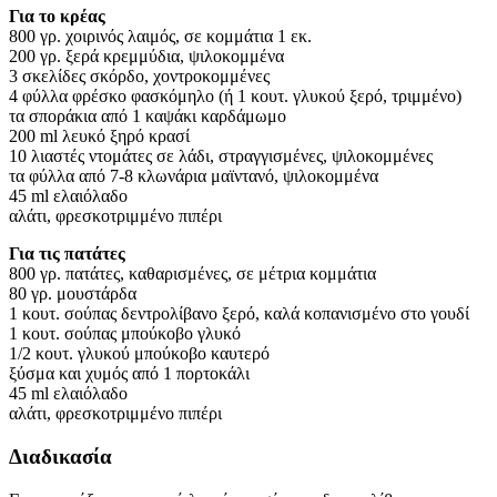
Για το κρέας
800 γρ. χοιρινός λαιμός, σε κομμάτια 1 εκ.
200 γρ. ξερά κρεμμύδια, ψιλοκομμένα
3 σκελίδες σκόρδο, χοντροκομμένες
4 φύλλα φρέσκο φασκόμηλο (ή 1 κουτ. γλυκού ξερό, τριμμένο)
τα σποράκια από 1 καψάκι καρδάμωμο
200 ml λευκό ξηρό κρασί
10 λιαστές ντομάτες σε λάδι, στραγγισμένες, ψιλοκομμένες
τα φύλλα από 7-8 κλωνάρια μαϊντανό, ψιλοκομμένα
45 ml ελαιόλαδο
αλάτι, φρεσκοτριμμένο πιπέρι
Για τις πατάτες
800 γρ. πατάτες, καθαρισμένες, σε μέτρια κομμάτια
80 γρ. μουστάρδα
1 κουτ. σούπας δεντρολίβανο ξερό, καλά κοπανισμένο στο γουδί
1 κουτ. σούπας μπούκοβο γλυκό
1/2 κουτ. γλυκού μπούκοβο καυτερό
ξύσμα και χυμός από 1 πορτοκάλι
45 ml ελαιόλαδο
αλάτι, φρεσκοτριμμένο πιπέρι
Διαδικασία