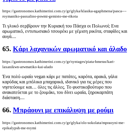
https://gastronomos.kathimerini.com.cy/gr/glyka/klasika-agaphmena/pasca-–-
roymaniko-pasxalino-pswmi-gemisto-me-rikota
Τι γλυκό σερβίρουν την Κυριακή του Πάσχα οι Πολωνοί; Ενα
αρωματικό, εντυπωσιακό τσουρέκι με γέμιση ρικότα, σταφίδες και
αυγά....
65.
Κάρι λαχανικών αρωματικό και άλαδο
https://gastronomos.kathimerini.com.cy/gr/syntages/piata-hmeras/kari-
laxanikwn-arwmatiko-kai-alado
Ένα πολύ ωραίο vegan κάρι με πατάτες, καρότα, αρακά, γάλα
καρύδας και μπόλικα μπαχαρικά, ιδανικό για τις μέρες που
νηστεύουμε και… όλες τις άλλες. Το φυστικοβούτυρο που
ανακατεύεται με το ζουμάκι, του δίνει ωραία, ξηροκαρπάτη
διάσταση....
66.
Μπράουνι με επικάλυψη με ρούμι
https://gastronomos.kathimerini.com.cy/gr/glyka/olo-sokolata/mpraoyni-me-
epikalypsh-me-roymi