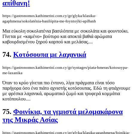
απίθανη!
https://gastronomos.kathimerini.com.cy/gr/glyka/klasika-
agaphmena/sokolaténia-basilópita-me-foyntoýki-apí8anh
Μια εύκολη σοκολατένια βασιλόπιτα με σοκολάτα και φουντούκι.
Γίνεται με «καμένο» βούτυρο και αποκτά βαθιά αρώματα
καβουρδισμένου ξηρού καρπού και μελάσας....
74.
Κοτόσουπα με λαχανικά
https://gastronomos.kathimerini.com.cy/gr/syntages/piata-hmeras/kotosoypa-
me-laxanika
Όταν το κρύο γίνεται πιο έντονο, λίγα πράγματα είναι τόσο
παρήγορα όσο ένα πιάτο αχνιστής κοτόσουπας. Εδώ τη φτιάχνουμε
με φρέσκα λαχανικά, αρωματικό ζωμό και τρυφερά κομμάτια
κοτόπουλου....
75.
Φοινίκια, τα γεμιστά μελομακάρονα
της Μικράς Ασίας
https://gastronomos.kathimerini.com.cy/gr/glyka/klasika-agaphmena/foinikia-