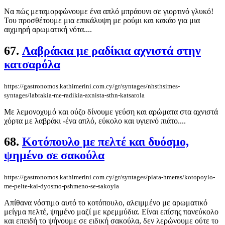
Να πώς μεταμορφώνουμε ένα απλό μπράουνι σε γιορτινό γλυκό!
Του προσθέτουμε μια επικάλυψη με ρούμι και κακάο για μια
αιχμηρή αρωματική νότα....
67.
Λαβράκια με ραδίκια αχνιστά στην
κατσαρόλα
https://gastronomos.kathimerini.com.cy/gr/syntages/nhsthsimes-
syntages/labrakia-me-radikia-axnista-sthn-katsarola
Με λεμονοχυμό και ούζο δίνουμε γεύση και αρώματα στα αχνιστά
χόρτα με λαβράκι -ένα απλό, εύκολο και υγιεινό πιάτο....
68.
Κοτόπουλο με πελτέ και δυόσμο,
ψημένο σε σακούλα
https://gastronomos.kathimerini.com.cy/gr/syntages/piata-hmeras/kotopoylo-
me-pelte-kai-dyosmo-pshmeno-se-sakoyla
Απίθανα νόστιμο αυτό το κοτόπουλο, αλειμμένο με αρωματικό
μείγμα πελτέ, ψημένο μαζί με κρεμμύδια. Είναι επίσης πανεύκολο
και επειδή το ψήνουμε σε ειδική σακούλα, δεν λερώνουμε ούτε το