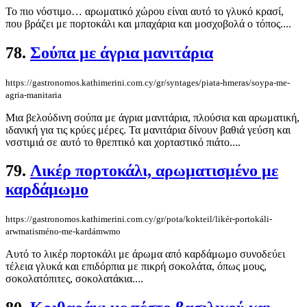
Το πιο νόστιμο… αρωματικό χώρου είναι αυτό το γλυκό κρασί,
που βράζει με πορτοκάλι και μπαχάρια και μοσχοβολά ο τόπος....
78.
Σούπα με άγρια μανιτάρια
https://gastronomos.kathimerini.com.cy/gr/syntages/piata-hmeras/soypa-me-
agria-manitaria
Μια βελούδινη σούπα με άγρια μανιτάρια, πλούσια και αρωματική,
ιδανική για τις κρύες μέρες. Τα μανιτάρια δίνουν βαθιά γεύση και
νσστιμιά σε αυτό το θρεπτικό και χορταστικό πιάτο....
79.
Λικέρ πορτοκάλι, αρωματισμένο με
καρδάμωμο
https://gastronomos.kathimerini.com.cy/gr/pota/kokteil/likér-portokáli-
arwmatisméno-me-kardámwmo
Αυτό το λικέρ πορτοκάλι με άρωμα από καρδάμωμο συνοδεύει
τέλεια γλυκά και επιδόρπια με πικρή σοκολάτα, όπως μους,
σοκολατόπιτες, σοκολατάκια....