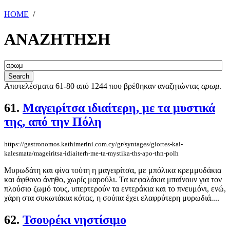
HOME
/
ΑΝΑΖΗΤΗΣΗ
Αποτελέσματα 61-80 από 1244 που βρέθηκαν αναζητώντας
αρωμ
.
61.
Μαγειρίτσα ιδιαίτερη, με τα μυστικά
της, από την Πόλη
https://gastronomos.kathimerini.com.cy/gr/syntages/giortes-kai-
kalesmata/mageiritsa-idiaiterh-me-ta-mystika-ths-apo-thn-polh
Μυρωδάτη και φίνα τούτη η μαγειρίτσα, με μπόλικα κρεμμυδάκια
και άφθονο άνηθο, χωρίς μαρούλι. Τα κεφαλάκια μπαίνουν για τον
πλούσιο ζωμό τους, υπερτερούν τα εντεράκια και το πνευμόνι, ενώ,
χάρη στα συκωτάκια κότας, η σούπα έχει ελαφρύτερη μυρωδιά....
62.
Τσουρέκι νηστίσιμο