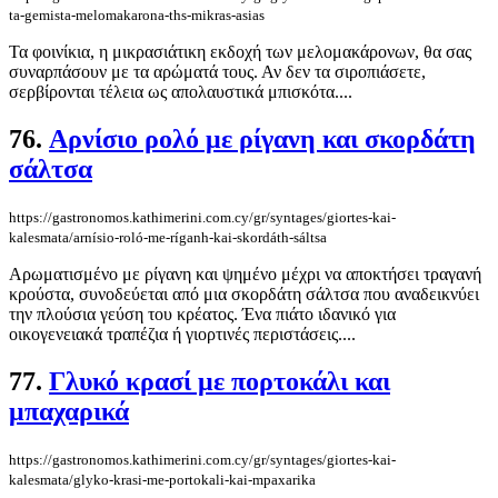
ta-gemista-melomakarona-ths-mikras-asias
Τα φοινίκια, η μικρασιάτικη εκδοχή των μελομακάρονων, θα σας
συναρπάσουν με τα αρώματά τους. Αν δεν τα σιροπιάσετε,
σερβίρονται τέλεια ως απολαυστικά μπισκότα....
76.
Αρνίσιο ρολό με ρίγανη και σκορδάτη
σάλτσα
https://gastronomos.kathimerini.com.cy/gr/syntages/giortes-kai-
kalesmata/arnísio-roló-me-ríganh-kai-skordáth-sáltsa
Αρωματισμένο με ρίγανη και ψημένο μέχρι να αποκτήσει τραγανή
κρούστα, συνοδεύεται από μια σκορδάτη σάλτσα που αναδεικνύει
την πλούσια γεύση του κρέατος. Ένα πιάτο ιδανικό για
οικογενειακά τραπέζια ή γιορτινές περιστάσεις....
77.
Γλυκό κρασί με πορτοκάλι και
μπαχαρικά
https://gastronomos.kathimerini.com.cy/gr/syntages/giortes-kai-
kalesmata/glyko-krasi-me-portokali-kai-mpaxarika