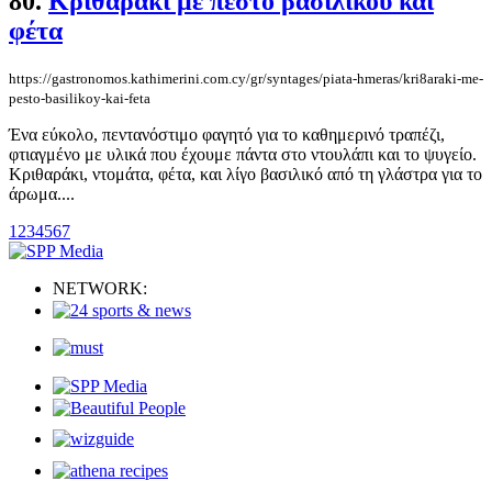
80.
Κριθαράκι με πέστο βασιλικού και
φέτα
https://gastronomos.kathimerini.com.cy/gr/syntages/piata-hmeras/kri8araki-me-
pesto-basilikoy-kai-feta
Ένα εύκολο, πεντανόστιμο φαγητό για το καθημερινό τραπέζι,
φτιαγμένο με υλικά που έχουμε πάντα στο ντουλάπι και το ψυγείο.
Κριθαράκι, ντομάτα, φέτα, και λίγο βασιλικό από τη γλάστρα για το
άρωμα....
1
2
3
4
5
6
7
NETWORK: