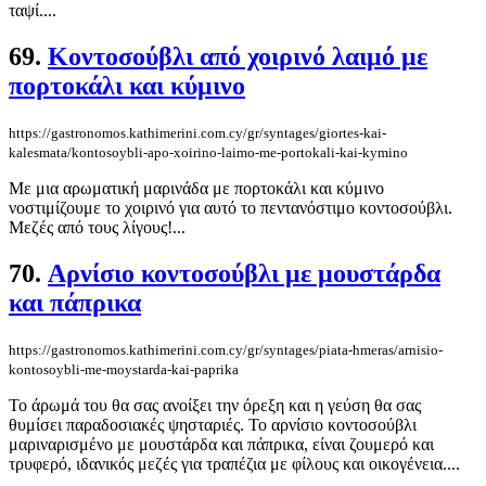
ταψί....
69.
Κοντοσούβλι από χοιρινό λαιμό με
πορτοκάλι και κύμινο
https://gastronomos.kathimerini.com.cy/gr/syntages/giortes-kai-
kalesmata/kontosoybli-apo-xoirino-laimo-me-portokali-kai-kymino
Με μια αρωματική μαρινάδα με πορτοκάλι και κύμινο
νοστιμίζουμε το χοιρινό για αυτό το πεντανόστιμο κοντοσούβλι.
Μεζές από τους λίγους!...
70.
Αρνίσιο κοντοσούβλι με μουστάρδα
και πάπρικα
https://gastronomos.kathimerini.com.cy/gr/syntages/piata-hmeras/arnisio-
kontosoybli-me-moystarda-kai-paprika
To άρωμά του θα σας ανοίξει την όρεξη και η γεύση θα σας
θυμίσει παραδοσιακές ψησταριές. Το αρνίσιο κοντοσούβλι
μαριναρισμένο με μουστάρδα και πάπρικα, είναι ζουμερό και
τρυφερό, ιδανικός μεζές για τραπέζια με φίλους και οικογένεια....