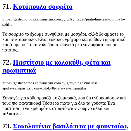
71.
Κοτόπουλο σοφρίτο
https://gastronomos.kathimerini.com.cy/gr/syntages/piata-hmeras/kotopoylo-
sofrito
Το σοφρίτο το έχουμε συνηθίσει με μοσχάρι, αλλά δοκιμάστε το
και με κοτόπουλο. Είναι εύκολο, γρήγορο και απίθανα αρωματικό
και ζουμερό. Το συνοδεύουμε ιδανικά με έναν αφράτο πουρέ
πατάτας....
72.
Παστίτσιο με κολοκύθι, φέτα και
αρωματικά
https://gastronomos.kathimerini.com.cy/gr/syntages/melissa-
apolayseis/pastitsio-me-koloky8i-feta-kai-arwmatika
Συνταγές για κάθε τραπέζι με ζυμαρικά, που θα ενθουσιάσουν και
τους πιο φανατικούς! Τέσσερα πιάτα για όλα τα γούστα: Ένα
παστίτσιο, ένα κριθαρότο, στριφτό στον φούρνο αλλά και
ταλιατέλες....
73.
Σοκολατένια βασιλόπιτα με φουντούκι,