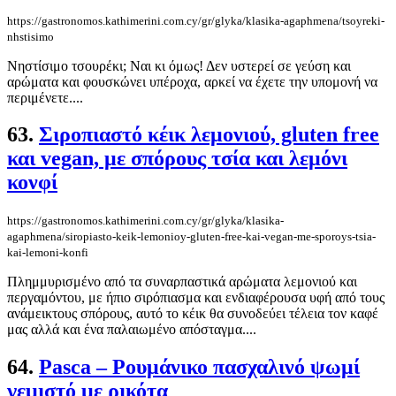
https://gastronomos.kathimerini.com.cy/gr/glyka/klasika-agaphmena/tsoyreki-
nhstisimo
Νηστίσιμο τσουρέκι; Ναι κι όμως! Δεν υστερεί σε γεύση και
αρώματα και φουσκώνει υπέροχα, αρκεί να έχετε την υπομονή να
περιμένετε....
63.
Σιροπιαστό κέικ λεμονιού, gluten free
και vegan, με σπόρους τσία και λεμόνι
κονφί
https://gastronomos.kathimerini.com.cy/gr/glyka/klasika-
agaphmena/siropiasto-keik-lemonioy-gluten-free-kai-vegan-me-sporoys-tsia-
kai-lemoni-konfi
Πλημμυρισμένο από τα συναρπαστικά αρώματα λεμονιού και
περγαμόντου, με ήπιο σιρόπιασμα και ενδιαφέρουσα υφή από τους
ανάμεικτους σπόρους, αυτό το κέικ θα συνοδεύει τέλεια τον καφέ
μας αλλά και ένα παλαιωμένο απόσταγμα....
64.
Pasca – Ρουμάνικο πασχαλινό ψωμί
γεμιστό με ρικότα