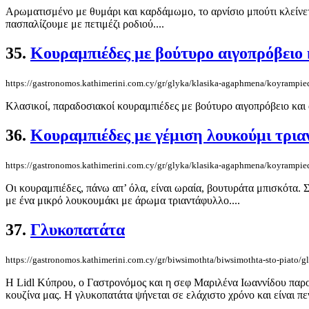
Αρωματισμένο με θυμάρι και καρδάμωμο, το αρνίσιο μπούτι κλείνετα
πασπαλίζουμε με πετιμέζι ροδιού....
35.
Κουραμπιέδες με βούτυρο αιγοπρόβειο 
https://gastronomos.kathimerini.com.cy/gr/glyka/klasika-agaphmena/koyrampie
Κλασικοί, παραδοσιακοί κουραμπιέδες με βούτυρο αιγοπρόβειο και αγ
36.
Κουραμπιέδες με γέμιση λουκούμι τρι
https://gastronomos.kathimerini.com.cy/gr/glyka/klasika-agaphmena/koyrampie
Οι κουραμπιέδες, πάνω απ’ όλα, είναι ωραία, βουτυράτα μπισκότα.
με ένα μικρό λουκουμάκι με άρωμα τριαντάφυλλο....
37.
Γλυκοπατάτα
https://gastronomos.kathimerini.com.cy/gr/biwsimothta/biwsimothta-sto-piato/g
Η Lidl Κύπρου, ο Γαστρονόμος και η σεφ Μαριλένα Ιωαννίδου παρουσ
κουζίνα μας. Η γλυκοπατάτα ψήνεται σε ελάχιστο χρόνο και είναι πεν