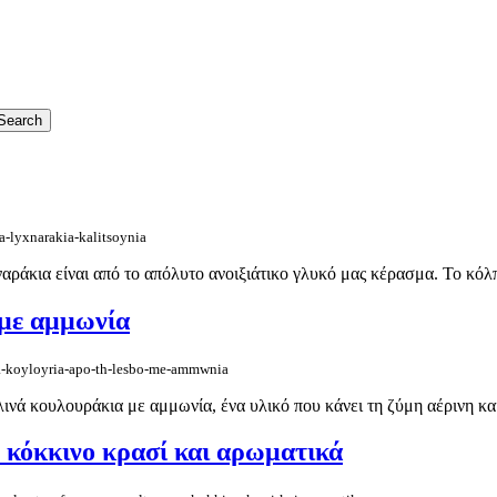
a-lyxnarakia-kalitsoynia
ράκια είναι από το απόλυτο ανοιξιάτικο γλυκό μας κέρασμα. Το κόλ
 με αμμωνία
ka-koyloyria-apo-th-lesbo-me-ammwnia
ινά κουλουράκια με αμμωνία, ένα υλικό που κάνει τη ζύμη αέρινη και
 κόκκινο κρασί και αρωματικά