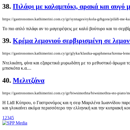
38.
Πιλάφι με καλαμπόκι, αρακά και αυγό μ
https://gastronomos.kathimerini.com.cy/gr/syntages/eykola-grhgora/piláfi-me-kala
Το πιο απλό πιλάφι αν το μαγειρέψεις με καλό βούτυρο και το σερβίρε
39.
Κρέμα λεμονιού σερβιρισμένη σε λεμο
https://gastronomos.kathimerini.com.cy/gr/glyka/klasika-agaphmena/krema-le
Nτελικάτη, φίνα και εξαιρετικά μυρωδάτη με το μεθυστικό άρωμα του
μπισκότα κ.α....
40.
Μελιτζάνα
https://gastronomos.kathimerini.com.cy/gr/biwsimothta/biwsimothta-sto-piato/m
Η Lidl Κύπρου, ο Γαστρονόμος και η σεφ Μαριλένα Ιωαννίδου παρου
και γλυκαίνει ακόμα περισσότερο την ελληνική και την κυπριακή κουζ
1
2
3
4
5