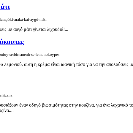
άτι
mpóki-araká-kai-aygó-máti
ις με αυγό μάτι γίνεται λιχουδιά!...
νόκουπες
monioy-serbirismenh-se-lemonokoypes
 λεμονιού, αυτή η κρέμα είναι ιδανική τόσο για να την απολαύσεις με
elitzana
σιάζουν έναν οδηγό βιωσιμότητας στην κουζίνα, για ένα λαχανικό το 
ίνα....