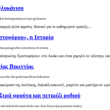
γλυκάνισο
nkel-kalampokaleyro-kai-glykaniso
φιχτή αλλά αφράτη. Ιδανικό για το καθημερινό τραπέζι....
στοφόρου», η Ιστορία
rma-panagiwths-xristoforoy-h-istoria
Παναγιώτης Χριστοφόρου» στο Ακάκι και είναι χαμηλό σε οξύτητα, υψ
ίας Βικεντίας
oyreki-ths-politissas-8eias-bikentias
αρώματα της πολίτικης, δηλαδή κακουλέ, μαχλέπι και μαστίχα σε ωραί
ξερά φρούτα και πετιμέζι ροδιού
-sth-ladokolla-anatolitiko-me-3era-froyta-kai-petimezi-rodioy