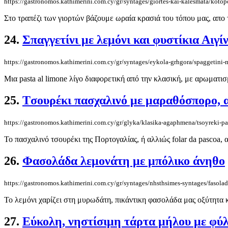
https://gastronomos.kathimerini.com.cy/gr/syntages/giortes-kai-kalesmata/koto
Στο τραπέζι των γιορτών βάζουμε ωραία κρασιά του τόπου μας, απο 
24.
Σπαγγετίνι με λεμόνι και φυστίκια Αιγί
https://gastronomos.kathimerini.com.cy/gr/syntages/eykola-grhgora/spaggetini-m
Μια pasta al limone λίγο διαφορετική από την κλασική, με αρωματισμ
25.
Tσουρέκι πασχαλινό με μαραθόσπορο, 
https://gastronomos.kathimerini.com.cy/gr/glyka/klasika-agaphmena/tsoyreki-p
Το πασχαλινό τσουρέκι της Πορτογαλίας, ή αλλιώς folar da pascoa, 
26.
Φασολάδα λεμονάτη με μπόλικο άνηθο
https://gastronomos.kathimerini.com.cy/gr/syntages/nhsthsimes-syntages/faso
Το λεμόνι χαρίζει στη μυρωδάτη, πικάντικη φασολάδα μας οξύτητα κ
27.
Εύκολη, νηστίσιμη τάρτα μήλου με φύλ