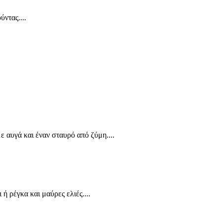
ντας....
ε αυγά και έναν σταυρό από ζύμη....
 ρέγκα και μαύρες ελιές....