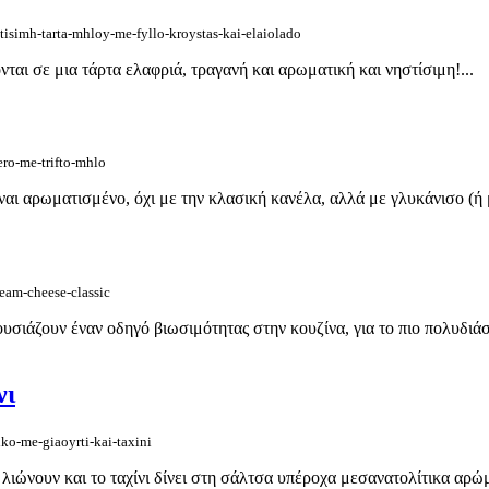
isimh-tarta-mhloy-me-fyllo-kroystas-kai-elaiolado
ται σε μια τάρτα ελαφριά, τραγανή και αρωματική και νηστίσιμη!...
ro-me-trifto-mhlo
ίναι αρωματισμένο, όχι με την κλασική κανέλα, αλλά με γλυκάνισο (ή
eam-cheese-classic
ιάζουν έναν οδηγό βιωσιμότητας στην κουζίνα, για το πιο πολυδιάστα
νι
ko-me-giaoyrti-kai-taxini
λιώνουν και το ταχίνι δίνει στη σάλτσα υπέροχα μεσανατολίτικα αρώμα