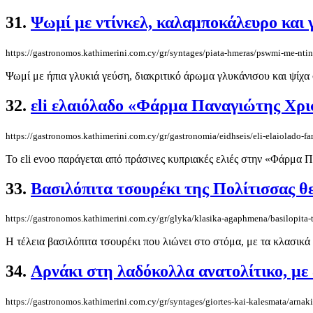
31.
Ψωμί με ντίνκελ, καλαμποκάλευρο και 
https://gastronomos.kathimerini.com.cy/gr/syntages/piata-hmeras/pswmi-me-nti
Ψωμί με ήπια γλυκιά γεύση, διακριτικό άρωμα γλυκάνισου και ψίχα σ
32.
εli ελαιόλαδο «Φάρμα Παναγιώτης Χρι
https://gastronomos.kathimerini.com.cy/gr/gastronomia/eidhseis/eli-elaiolado-fa
Το εli evoo παράγεται από πράσινες κυπριακές ελιές στην «Φάρμα 
33.
Βασιλόπιτα τσουρέκι της Πολίτισσας θε
https://gastronomos.kathimerini.com.cy/gr/glyka/klasika-agaphmena/basilopita-ts
Η τέλεια βασιλόπιτα τσουρέκι που λιώνει στο στόμα, με τα κλασικά 
34.
Αρνάκι στη λαδόκολλα ανατολίτικο, με 
https://gastronomos.kathimerini.com.cy/gr/syntages/giortes-kai-kalesmata/arnaki