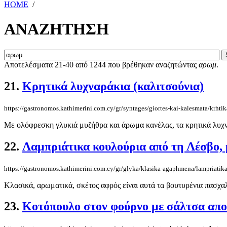
HOME
/
ΑΝΑΖΗΤΗΣΗ
Αποτελέσματα 21-40 από 1244 που βρέθηκαν αναζητώντας
αρωμ
.
21.
Κρητικά λυχναράκια (καλιτσούνια)
https://gastronomos.kathimerini.com.cy/gr/syntages/giortes-kai-kalesmata/krhtik
Με ολόφρεσκη γλυκιά μυζήθρα και άρωμα κανέλας, τα κρητικά λυχνα
22.
Λαμπριάτικα κουλούρια από τη Λέσβο,
https://gastronomos.kathimerini.com.cy/gr/glyka/klasika-agaphmena/lampriati
Κλασικά, αρωματικά, σκέτος αφρός είναι αυτά τα βουτυρένια πασχαλ
23.
Κοτόπουλο στον φούρνο με σάλτσα απο