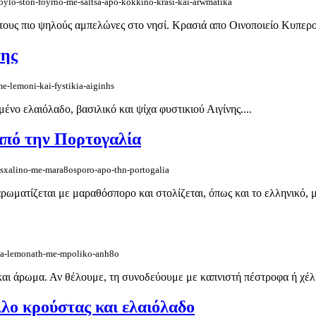
poylo-ston-foyrno-me-saltsa-apo-kokkino-krasi-kai-arwmatika
τους πιο ψηλούς αμπελώνες στο νησί. Κρασιά απο Οινοποιείο Κυπερού
νης
e-lemoni-kai-fystikia-aiginhs
ένο ελαιόλαδο, βασιλικό και ψίχα φυστικιού Αιγίνης....
από την Πορτογαλία
asxalino-me-mara8osporo-apo-thn-portogalia
αρωματίζεται με μαραθόσπορο και στολίζεται, όπως και το ελληνικό, μ
lada-lemonath-me-mpoliko-anh8o
αι άρωμα. Αν θέλουμε, τη συνοδεύουμε με καπνιστή πέστροφα ή χέλι ή
λο κρούστας και ελαιόλαδο