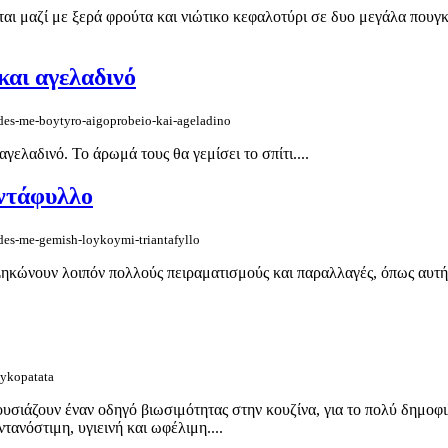
ι μαζί με ξερά φρούτα και νιώτικο κεφαλοτύρι σε δυο μεγάλα πουγκιά
και αγελαδινό
des-me-boytyro-aigoprobeio-kai-ageladino
ελαδινό. Το άρωμά τους θα γεμίσει το σπίτι....
αντάφυλλο
des-me-gemish-loykoymi-triantafyllo
 Σηκώνουν λοιπόν πολλούς πειραματισμούς και παραλλαγές, όπως αυτή
lykopatata
ιάζουν έναν οδηγό βιωσιμότητας στην κουζίνα, για το πολύ δημοφιλέ
τανόστιμη, υγιεινή και ωφέλιμη....