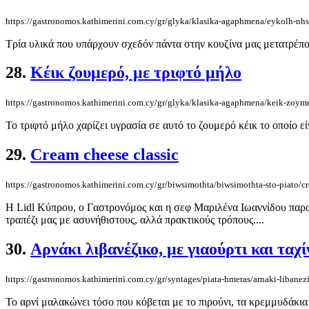
https://gastronomos.kathimerini.com.cy/gr/glyka/klasika-agaphmena/eykolh-nhst
Τρία υλικά που υπάρχουν σχεδόν πάντα στην κουζίνα μας μετατρέπον
28.
Κέικ ζουμερό, με τριφτό μήλο
https://gastronomos.kathimerini.com.cy/gr/glyka/klasika-agaphmena/keik-zoyme
Το τριφτό μήλο χαρίζει υγρασία σε αυτό το ζουμερό κέικ το οποίο ε
29.
Cream cheese classic
https://gastronomos.kathimerini.com.cy/gr/biwsimothta/biwsimothta-sto-piato/cr
Η Lidl Κύπρου, ο Γαστρονόμος και η σεφ Μαριλένα Ιωαννίδου παρουσ
τραπέζι μας με ασυνήθιστους, αλλά πρακτικούς τρόπους....
30.
Αρνάκι λιβανέζικο, με γιαούρτι και ταχί
https://gastronomos.kathimerini.com.cy/gr/syntages/piata-hmeras/arnaki-libanezi
Το αρνί μαλακώνει τόσο που κόβεται με το πιρούνι, τα κρεμμυδάκια 