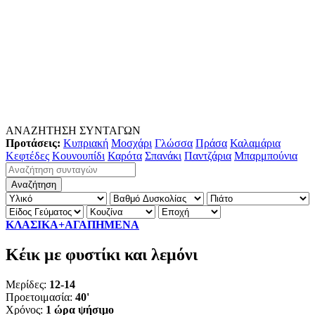
ΑΝΑΖΗΤΗΣΗ ΣΥΝΤΑΓΩΝ
Προτάσεις:
Κυπριακή
Μοσχάρι
Γλώσσα
Πράσα
Καλαμάρια
Κεφτέδες
Κουνουπίδι
Καρότα
Σπανάκι
Παντζάρια
Μπαρμπούνια
ΚΛΑΣΙΚΑ+ΑΓΑΠΗΜΕΝΑ
Κέικ με φυστίκι και λεμόνι
Μερίδες:
12-14
Προετοιμασία:
40'
Χρόνος:
1 ώρα ψήσιμο