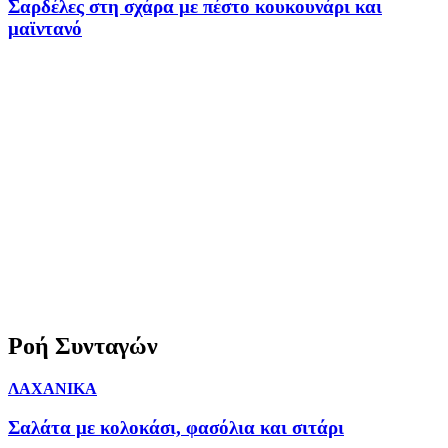
Σαρδέλες στη σχάρα με πέστο κουκουνάρι και
μαϊντανό
Ροή Συνταγών
ΛΑΧΑΝΙΚΑ
Σαλάτα με κολοκάσι, φασόλια και σιτάρι