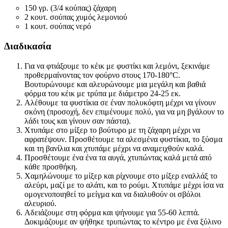
150 γρ. (3/4 κούπας) ζάχαρη
2 κουτ. σούπας χυμός λεμονιού
1 κουτ. σούπας νερό
Διαδικασία
Για να φτιάξουμε το κέικ με φυστίκι και λεμόνι, ξεκινάμε
προθερμαίνοντας τον φούρνο στους 170-180°C.
Βουτυρώνουμε και αλευρώνουμε μια μεγάλη και βαθιά
φόρμα του κέικ με τρύπα με διάμετρο 24-25 εκ.
Αλέθουμε τα φυστίκια σε έναν πολυκόφτη μέχρι να γίνουν
σκόνη (προσοχή, δεν επιμένουμε πολύ, για να μη βγάλουν το
λάδι τους και γίνουν σαν πάστα).
Χτυπάμε στο μίξερ το βούτυρο με τη ζάχαρη μέχρι να
αφρατέψουν. Προσθέτουμε τα αλεσμένα φυστίκια, το ξύσμα
και τη βανίλια και χτυπάμε μέχρι να αναμειχθούν καλά.
Προσθέτουμε ένα ένα τα αυγά, χτυπώντας καλά μετά από
κάθε προσθήκη.
Χαμηλώνουμε το μίξερ και ρίχνουμε στο μίξερ εναλλάξ το
αλεύρι, μαζί με το αλάτι, και το ρούμι. Χτυπάμε μέχρι ίσα να
ομογενοποιηθεί το μείγμα και να διαλυθούν οι σβόλοι
αλευριού.
Αδειάζουμε στη φόρμα και ψήνουμε για 55-60 λεπτά.
Δοκιμάζουμε αν ψήθηκε τρυπώντας το κέντρο με ένα ξύλινο