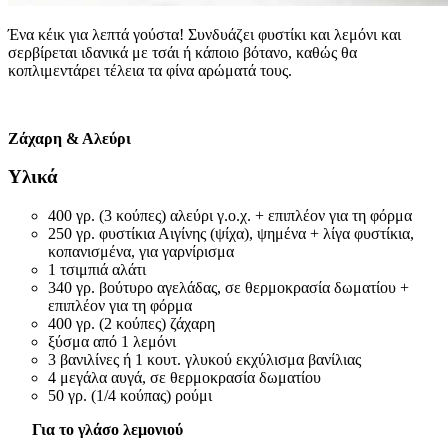
Ένα κέικ για λεπτά γούστα! Συνδυάζει φυστίκι και λεμόνι και
σερβίρεται ιδανικά με τσάι ή κάποιο βότανο, καθώς θα
κοπλιμεντάρει τέλεια τα φίνα αρώματά τους.
Ζάχαρη & Αλεύρι
Υλικά
400 γρ. (3 κούπες) αλεύρι γ.ο.χ. + επιπλέον για τη φόρμα
250 γρ. φυστίκια Αιγίνης (ψίχα), ψημένα + λίγα φυστίκια,
κοπανισμένα, για γαρνίρισμα
1 τσιμπιά αλάτι
340 γρ. βούτυρο αγελάδας, σε θερμοκρασία δωματίου +
επιπλέον για τη φόρμα
400 γρ. (2 κούπες) ζάχαρη
ξύσμα από 1 λεμόνι
3 βανιλίνες ή 1 κουτ. γλυκού εκχύλισμα βανίλιας
4 μεγάλα αυγά, σε θερμοκρασία δωματίου
50 γρ. (1/4 κούπας) ρούμι
Για το γλάσο λεμονιού