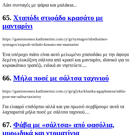
Λάιτ συνταγές με ψάρια και μαλάκια...
65.
Χταπόδι στιφάδο κρασάτο με
μανταρίνι
https://gastronomos.kathimerini.com.cy/gr/syntages/nhsthsimes-
syntages/xtapodi-stifado-krasato-me-mantarini
Ένα υπέροχο πιάτο είναι αυτό μελωμένο χταποδάκι με την άψογα
δεμένη γλυκόξινη σάλτσα από κρασί και μανταρίνι, ιδανικό για το
κυριακάτικο τραπέζι, ειδικά αν νηστεύετε....
66.
Μήλα ποσέ με σάλτσα ταχινιού
https://gastronomos.kathimerini.com.cy/gr/glyka/klasika-agaphmena/mhla-
pose-me-saltsa-taxinioy
Για ελαφρύ επιδόρπιο αλλά και για πρωινό σερβίρουμε αυτά τα
λαχταριστά μήλα ποσέ με σάλτσα ταχινιού....
67.
Φάβα με «σάλτσα» από φασόλια,
μυρωδικά και ντοματίνια