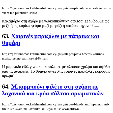
https://gastronomos.kathimerini.com.cy/gr/syntages/piata-hmeras/kalamari-sth-
sxara-me-pikantikh-saltsa
Καλαμάρια στη σχάρα με γλυκοπικάντικη σάλτσα. Σερβίρουμε ως
μεζέ ή ως κυρίως γεύμα μαζί με ρύζι ή πατάτες τηγανητές....
63.
Χοιρινέs μπριζόλεs με πάπρικα και
θυμάρι
https://gastronomos.kathimerini.com.cy/gr/syntages/piata-hmeras/xoirines-
mprizoles-me-paprika-kai-8ymari
Η μαρινάδα εδώ γίνεται και σάλτσα, με πλούσιο χρώμα και αψάδα
από τις πάπρικες. Το θυμάρι δίνει στις χοιρινές μπριζόλες κορυφαίο
άρωμα!...
64.
Μπαρμπούνι φιλέτο στη σχάρα με
λαχανικά και κρύα σάλτσα αρωματικών
https://gastronomos.kathimerini.com.cy/gr/syntages/blue-island/mparmpoyni-
fileto-sth-sxara-me-laxanika-kai-krya-saltsa-arwmatikwn