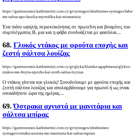
https://gastronomos.kathimerini.com.cy/gr/syntages/nhsthsimes-syntages/faba-
me-saltsa-apo-fasolia-myrwdika-kai-ntomatinia
Ένα πιάτο υψηλής περιεκτικότητας σε πρωτεΐνη και βιταμίνες του
συμπλέγματος Β, μια και η φάβα συνδυάζεται με φασόλια....
68.
Γλυκός ντάκος με φρούτα εποχής και
ζεστή σάλτσα λουίζας
https://gastronomos.kathimerini.com.cy/gr/glyka/klasika-agaphmena/glykos-
ntakos-me-froyta-epoxhs-kai-zesth-saltsa-loyizas
Ο ντάκος γίνεται και γλυκός! Συνοδεύουμε με φρούτα εποχής και
ζεστή σάλτσα λουίζας και απολαμβάνουμε για πρωινό ή ως σνακ
οποιαδήποτε ώρα της ημέρας....
69.
Όστρακα αχνιστά με μανιτάρια και
σάλτσα μπίρας
https://gastronomos.kathimerini.com.cy/gr/syntages/nhsthsimes-
syntages/ostraka-axnista-me-manitaria-kai-saltsa-mpiras