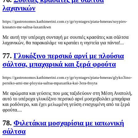
λαχανικών
https://gastronomos.kathimerini.com.cy/gr/syntages/piata-hmeras/soypies-
krasates-me-saltsa-laxanikwn
Με αυτή την υπέροχη συνταγή με σουπιές κρασάτες και σάλτσα
λαχανικών, θα παρακαλάμε να κρατάει η νηστεία για πάντα!...
77.
Γλυκόξινο περσικό αρνί με πλούσια
σάλτσα, μπαχαρικά και ξερά φρούτα
https://gastronomos.kathimerini.com.cy/gr/syntages/piata-hmeras/glyko3ino-
persiko-arni-me-ploysia-saltsa-mpaxarika-kai-3era-froyta
Με αρώματα και γεύσεις που μας ταξιδεύουν στη Μέση Ανατολή,
αυτό το υπέροχα γλυκόξινο περσικό αρνί μοσχοβολάει μπαχάρια
και ροδόνερο, και έχει μελωμένη γεύση ενισχυμένη από τα ξερά
φρούτα....
78.
Φιλετάκια μοσχαρίσια με ιαπωνική
σάλτσα