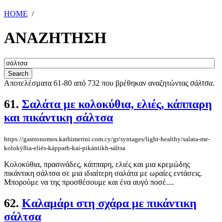
HOME
/
ΑΝΑΖΗΤΗΣΗ
Αποτελέσματα 61-80 από 732 που βρέθηκαν αναζητώντας
σάλτσα
.
61.
Σαλάτα με κολοκύθια, ελιές, κάππαρη
και πικάντικη σάλτσα
https://gastronomos.kathimerini.com.cy/gr/syntages/light-healthy/salata-me-
koloký8ia-eliés-kápparh-kai-pikántikh-sáltsa
Kολοκύθια, πρασινάδες, κάππαρη, ελιές και μια κρεμώδης
πικάντικη σάλτσα σε μια ιδιαίτερη σαλάτα με ωραίες εντάσεις.
Μπορούμε να της προσθέσουμε και ένα αυγό ποσέ....
62.
Καλαμάρι στη σχάρα με πικάντικη
σάλτσα