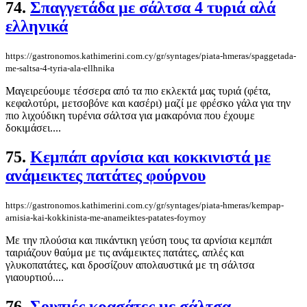
74.
Σπαγγετάδα με σάλτσα 4 τυριά αλά
ελληνικά
https://gastronomos.kathimerini.com.cy/gr/syntages/piata-hmeras/spaggetada-
me-saltsa-4-tyria-ala-ellhnika
Μαγειρεύουμε τέσσερα από τα πιο εκλεκτά μας τυριά (φέτα,
κεφαλοτύρι, μετσοβόνε και κασέρι) μαζί με φρέσκο γάλα για την
πιο λιχούδικη τυρένια σάλτσα για μακαρόνια που έχουμε
δοκιμάσει....
75.
Κεμπάπ αρνίσια και κοκκινιστά με
ανάμεικτες πατάτες φούρνου
https://gastronomos.kathimerini.com.cy/gr/syntages/piata-hmeras/kempap-
arnisia-kai-kokkinista-me-anameiktes-patates-foyrnoy
Με την πλούσια και πικάντικη γεύση τους τα αρνίσια κεμπάπ
ταιριάζουν θαύμα με τις ανάμεικτες πατάτες, απλές και
γλυκοπατάτες, και δροσίζουν απολαυστικά με τη σάλτσα
γιαουρτιού....
76.
Σουπιές κρασάτες με σάλτσα