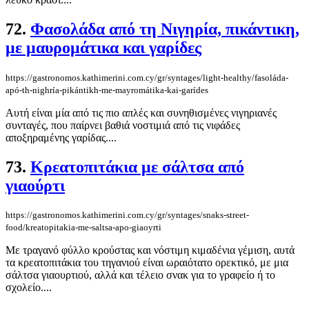
72.
Φασολάδα από τη Νιγηρία, πικάντικη,
με μαυρομάτικα και γαρίδες
https://gastronomos.kathimerini.com.cy/gr/syntages/light-healthy/fasoláda-
apó-th-nighría-pikántikh-me-mayromátika-kai-garídes
Αυτή είναι μία από τις πιο απλές και συνηθισμένες νιγηριανές
συνταγές, που παίρνει βαθιά νοστιμιά από τις νιφάδες
αποξηραμένης γαρίδας....
73.
Κρεατοπιτάκια με σάλτσα από
γιαούρτι
https://gastronomos.kathimerini.com.cy/gr/syntages/snaks-street-
food/kreatopitakia-me-saltsa-apo-giaoyrti
Με τραγανό φύλλο κρούστας και νόστιμη κιμαδένια γέμιση, αυτά
τα κρεατοπιτάκια του τηγανιού είναι ωραιότατο ορεκτικό, με μια
σάλτσα γιαουρτιού, αλλά και τέλειο σνακ για το γραφείο ή το
σχολείο....