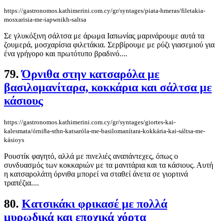
https://gastronomos.kathimerini.com.cy/gr/syntages/piata-hmeras/filetakia-
mosxarisia-me-iapwnikh-saltsa
Σε γλυκόξινη σάλτσα με άρωμα Ιαπωνίας μαρινάρουμε αυτά τα
ζουμερά, μοσχαρίσια φιλετάκια. Σερβίρουμε με ρύζι γιασεμιού για
ένα γρήγορο και πρωτότυπο βραδινό....
79.
Όρνιθα στην κατσαρόλα με
βασιλομανίταρα, κοκκάρια και σάλτσα με
κάσιους
https://gastronomos.kathimerini.com.cy/gr/syntages/giortes-kai-
kalesmata/órni8a-sthn-katsaróla-me-basilomanítara-kokkária-kai-sáltsa-me-
kásioys
Ρουστίκ φαγητό, αλλά με πινελιές αναπάντεχες, όπως ο
συνδυασμός των κοκκαριών με τα μανιτάρια και τα κάσιους. Αυτή
η κατσαρολάτη όρνιθα μπορεί να σταθεί άνετα σε γιορτινά
τραπέζια....
80.
Κατσικάκι φρικασέ με πολλά
μυρωδικά και εποχικά χόρτα