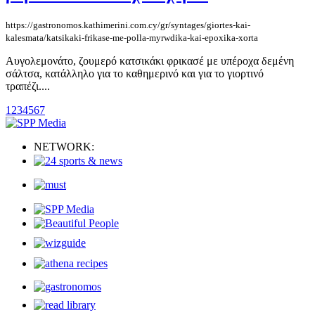
https://gastronomos.kathimerini.com.cy/gr/syntages/giortes-kai-
kalesmata/katsikaki-frikase-me-polla-myrwdika-kai-epoxika-xorta
Αυγολεμονάτο, ζουμερό κατσικάκι φρικασέ με υπέροχα δεμένη
σάλτσα, κατάλληλο για το καθημερινό και για το γιορτινό
τραπέζι....
1
2
3
4
5
6
7
NETWORK: