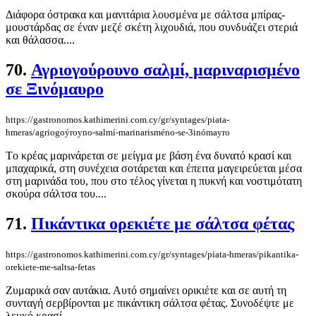
Διάφορα όστρακα και μανιτάρια λουσμένα με σάλτσα μπίρας-
μουστάρδας σε έναν μεζέ σκέτη λιχουδιά, που συνδυάζει στεριά
και θάλασσα....
70.
Αγριογούρουνο σαλμί, μαριναρισμένο
σε Ξινόμαυρο
https://gastronomos.kathimerini.com.cy/gr/syntages/piata-
hmeras/agriogoýroyno-salmí-marinarisméno-se-3inómayro
Tο κρέας μαρινάρεται σε μείγμα με βάση ένα δυνατό κρασί και
μπαχαρικά, στη συνέχεια σοτάρεται και έπειτα μαγειρεύεται μέσα
στη μαρινάδα του, που στο τέλος γίνεται η πυκνή και νοστιμότατη
σκούρα σάλτσα του....
71.
Πικάντικα ορεκιέτε με σάλτσα φέτας
https://gastronomos.kathimerini.com.cy/gr/syntages/piata-hmeras/pikantika-
orekiete-me-saltsa-fetas
Ζυμαρικά σαν αυτάκια. Αυτό σημαίνει ορικιέτε και σε αυτή τη
συνταγή σερβίρονται με πικάντικη σάλτσα φέτας. Συνοδέψτε με
λευκό κρασί....