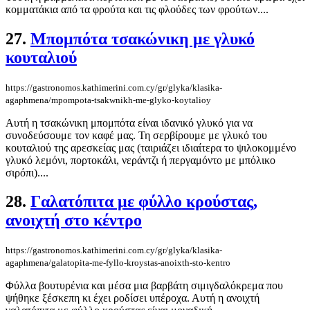
κομματάκια από τα φρούτα και τις φλούδες των φρούτων....
27.
Mπομπότα τσακώνικη με γλυκό
κουταλιού
https://gastronomos.kathimerini.com.cy/gr/glyka/klasika-
agaphmena/mpompota-tsakwnikh-me-glyko-koytalioy
Αυτή η τσακώνικη μπομπότα είναι ιδανικό γλυκό για να
συνοδεύσουμε τον καφέ μας. Τη σερβίρουμε με γλυκό του
κουταλιού της αρεσκείας μας (ταιριάζει ιδιαίτερα το ψιλοκομμένο
γλυκό λεμόνι, πορτοκάλι, νεράντζι ή περγαμόντο με μπόλικο
σιρόπι)....
28.
Γαλατόπιτα με φύλλο κρούστας,
ανοιχτή στο κέντρο
https://gastronomos.kathimerini.com.cy/gr/glyka/klasika-
agaphmena/galatopita-me-fyllo-kroystas-anoixth-sto-kentro
Φύλλα βουτυρένια και μέσα μια βαρβάτη σιμιγδαλόκρεμα που
ψήθηκε ξέσκεπη κι έχει ροδίσει υπέροχα. Αυτή η ανοιχτή