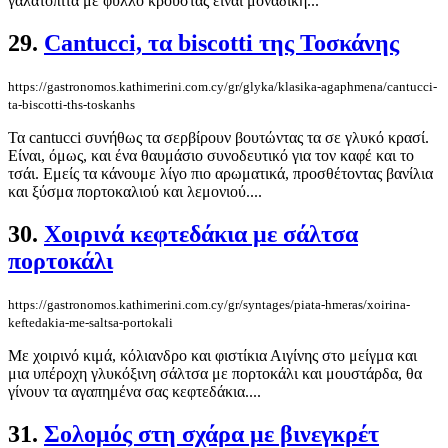
γαλατόπιτα με φύλλο κρούστας είναι μοναδική...
29.
Cantucci, τα biscotti της Τοσκάνης
https://gastronomos.kathimerini.com.cy/gr/glyka/klasika-agaphmena/cantucci-
ta-biscotti-ths-toskanhs
Τα cantucci συνήθως τα σερβίρουν βουτώντας τα σε γλυκό κρασί.
Είναι, όμως, και ένα θαυμάσιο συνοδευτικό για τον καφέ και το
τσάι. Εμείς τα κάνουμε λίγο πιο αρωματικά, προσθέτοντας βανίλια
και ξύσμα πορτοκαλιού και λεμονιού....
30.
Χοιρινά κεφτεδάκια με σάλτσα
πορτοκάλι
https://gastronomos.kathimerini.com.cy/gr/syntages/piata-hmeras/xoirina-
keftedakia-me-saltsa-portokali
Με χοιρινό κιμά, κόλιανδρο και φιστίκια Αιγίνης στο μείγμα και
μια υπέροχη γλυκόξινη σάλτσα με πορτοκάλι και μουστάρδα, θα
γίνουν τα αγαπημένα σας κεφτεδάκια....
31.
Σολομός στη σχάρα με βινεγκρέτ