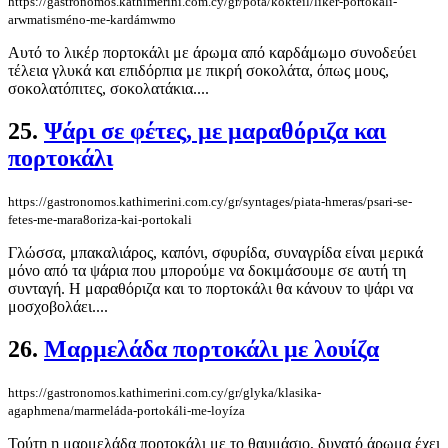
https://gastronomos.kathimerini.com.cy/gr/pota/kokteil/likér-portokáli-
arwmatisméno-me-kardámwmo
Αυτό το λικέρ πορτοκάλι με άρωμα από καρδάμωμο συνοδεύει
τέλεια γλυκά και επιδόρπια με πικρή σοκολάτα, όπως μους,
σοκολατόπιτες, σοκολατάκια....
25.
Ψάρι σε φέτες, με μαραθόριζα και
πορτοκάλι
https://gastronomos.kathimerini.com.cy/gr/syntages/piata-hmeras/psari-se-
fetes-me-mara8oriza-kai-portokali
Γλώσσα, μπακαλιάρος, καπόνι, σφυρίδα, συναγρίδα είναι μερικά
μόνο από τα ψάρια που μπορούμε να δοκιμάσουμε σε αυτή τη
συνταγή. Η μαραθόριζα και το πορτοκάλι θα κάνουν το ψάρι να
μοσχοβολάει....
26.
Μαρμελάδα πορτοκάλι με λουίζα
https://gastronomos.kathimerini.com.cy/gr/glyka/klasika-
agaphmena/marmeláda-portokáli-me-loyíza
Τούτη η μαρμελάδα πορτοκάλι με το θαυμάσιο, δυνατό άρωμα έχει