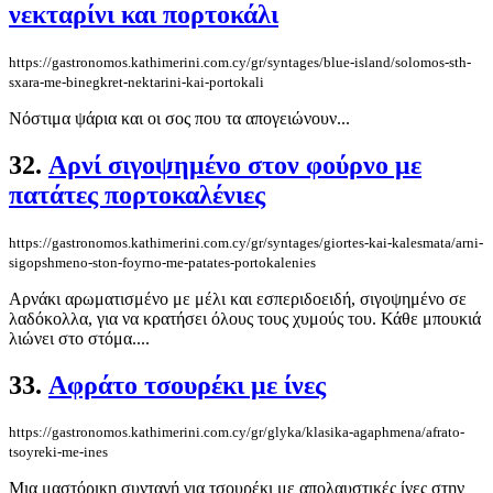
νεκταρίνι και πορτοκάλι
https://gastronomos.kathimerini.com.cy/gr/syntages/blue-island/solomos-sth-
sxara-me-binegkret-nektarini-kai-portokali
Νόστιμα ψάρια και οι σος που τα απογειώνουν...
32.
Αρνί σιγοψημένο στον φούρνο με
πατάτες πορτοκαλένιες
https://gastronomos.kathimerini.com.cy/gr/syntages/giortes-kai-kalesmata/arni-
sigopshmeno-ston-foyrno-me-patates-portokalenies
Αρνάκι αρωματισμένο με μέλι και εσπεριδοειδή, σιγοψημένο σε
λαδόκολλα, για να κρατήσει όλους τους χυμούς του. Κάθε μπουκιά
λιώνει στο στόμα....
33.
Αφράτο τσουρέκι με ίνες
https://gastronomos.kathimerini.com.cy/gr/glyka/klasika-agaphmena/afrato-
tsoyreki-me-ines
Μια μαστόρικη συνταγή για τσουρέκι με απολαυστικές ίνες στην