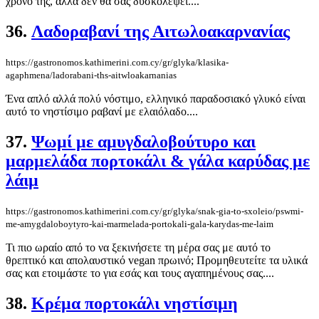
χρόνο της, αλλά δεν θα σας δυσκολέψει....
36.
Λαδοραβανί της Αιτωλοακαρνανίας
https://gastronomos.kathimerini.com.cy/gr/glyka/klasika-
agaphmena/ladorabani-ths-aitwloakarnanias
Ένα απλό αλλά πολύ νόστιμο, ελληνικό παραδοσιακό γλυκό είναι
αυτό το νηστίσιμο ραβανί με ελαιόλαδο....
37.
Ψωμί με αμυγδαλοβούτυρο και
μαρμελάδα πορτοκάλι & γάλα καρύδας με
λάιμ
https://gastronomos.kathimerini.com.cy/gr/glyka/snak-gia-to-sxoleio/pswmi-
me-amygdaloboytyro-kai-marmelada-portokali-gala-karydas-me-laim
Τι πιο ωραίο από το να ξεκινήσετε τη μέρα σας με αυτό το
θρεπτικό και απολαυστικό vegan πρωινό; Προμηθευτείτε τα υλικά
σας και ετοιμάστε το για εσάς και τους αγαπημένους σας....
38.
Kρέμα πορτοκάλι νηστίσιμη