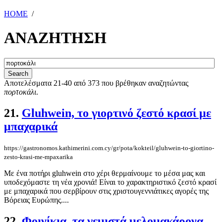
HOME
/
ΑΝΑΖΗΤΗΣΗ
Αποτελέσματα 21-40 από 373 που βρέθηκαν αναζητώντας
πορτοκάλι
.
21.
Gluhwein, το γιορτινό ζεστό κρασί με
μπαχαρικά
https://gastronomos.kathimerini.com.cy/gr/pota/kokteil/gluhwein-to-giortino-
zesto-krasi-me-mpaxarika
Με ένα ποτήρι gluhwein στο χέρι θερμαίνουμε το μέσα μας και
υποδεχόμαστε τη νέα χρονιά! Είναι το χαρακτηριστικό ζεστό κρασί
με μπαχαρικά που σερβίρουν στις χριστουγεννιάτικες αγορές της
Βόρειας Ευρώπης....
22.
Φοινίκια, τα γεμιστά μελομακάρονα