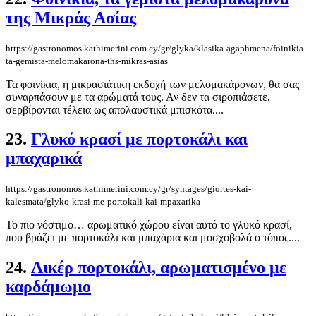
της Μικράς Ασίας
https://gastronomos.kathimerini.com.cy/gr/glyka/klasika-agaphmena/foinikia-
ta-gemista-melomakarona-ths-mikras-asias
Τα φοινίκια, η μικρασιάτικη εκδοχή των μελομακάρονων, θα σας
συναρπάσουν με τα αρώματά τους. Αν δεν τα σιροπιάσετε,
σερβίρονται τέλεια ως απολαυστικά μπισκότα....
23.
Γλυκό κρασί με πορτοκάλι και
μπαχαρικά
https://gastronomos.kathimerini.com.cy/gr/syntages/giortes-kai-
kalesmata/glyko-krasi-me-portokali-kai-mpaxarika
Το πιο νόστιμο… αρωματικό χώρου είναι αυτό το γλυκό κρασί,
που βράζει με πορτοκάλι και μπαχάρια και μοσχοβολά ο τόπος....
24.
Λικέρ πορτοκάλι, αρωματισμένο με
καρδάμωμο