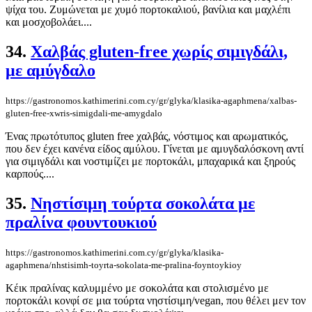
ψίχα του. Ζυμώνεται με χυμό πορτοκαλιού, βανίλια και μαχλέπι
και μοσχοβολάει....
34.
Χαλβάς gluten-free χωρίς σιμιγδάλι,
με αμύγδαλο
https://gastronomos.kathimerini.com.cy/gr/glyka/klasika-agaphmena/xalbas-
gluten-free-xwris-simigdali-me-amygdalo
Ένας πρωτότυπος gluten free χαλβάς, νόστιμος και αρωματικός,
που δεν έχει κανένα είδος αμύλου. Γίνεται με αμυγδαλόσκονη αντί
για σιμιγδάλι και νοστιμίζει με πορτοκάλι, μπαχαρικά και ξηρούς
καρπούς....
35.
Νηστίσιμη τούρτα σοκολάτα με
πραλίνα φουντουκιού
https://gastronomos.kathimerini.com.cy/gr/glyka/klasika-
agaphmena/nhstisimh-toyrta-sokolata-me-pralina-foyntoykioy
Κέικ πραλίνας καλυμμένο με σοκολάτα και στολισμένο με
πορτοκάλι κονφί σε μια τούρτα νηστίσιμη/vegan, που θέλει μεν τον