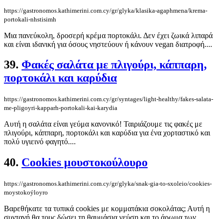
https://gastronomos.kathimerini.com.cy/gr/glyka/klasika-agaphmena/krema-
portokali-nhstisimh
Μια πανεύκολη, δροσερή κρέμα πορτοκάλι. Δεν έχει ζωικά λιπαρά
και είναι ιδανική για όσους νηστεύουν ή κάνουν vegan διατροφή....
39.
Φακές σαλάτα με πλιγούρι, κάππαρη,
πορτοκάλι και καρύδια
https://gastronomos.kathimerini.com.cy/gr/syntages/light-healthy/fakes-salata-
me-pligoyri-kapparh-portokali-kai-karydia
Αυτή η σαλάτα είναι γεύμα κανονικό! Ταιριάζουμε τις φακές με
πλιγούρι, κάππαρη, πορτοκάλι και καρύδια για ένα χορταστικό και
πολύ υγιεινό φαγητό....
40.
Cookies μουστοκούλουρο
https://gastronomos.kathimerini.com.cy/gr/glyka/snak-gia-to-sxoleio/cookies-
moystokoýloyro
Βαρεθήκατε τα τυπικά cookies με κομματάκια σοκολάτας; Αυτή η
συνταγή θα τους δώσει τη θαυμάσια γεύση και το άρωμα των