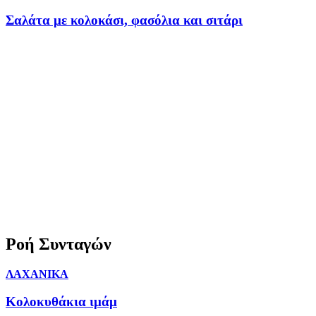
Σαλάτα με κολοκάσι, φασόλια και σιτάρι
Ροή Συνταγών
ΛΑΧΑΝΙΚΑ
Κολοκυθάκια ιμάμ