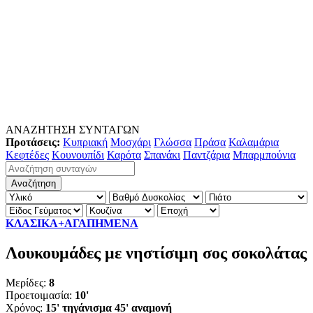
ΑΝΑΖΗΤΗΣΗ ΣΥΝΤΑΓΩΝ
Προτάσεις:
Κυπριακή
Μοσχάρι
Γλώσσα
Πράσα
Καλαμάρια
Κεφτέδες
Κουνουπίδι
Καρότα
Σπανάκι
Παντζάρια
Μπαρμπούνια
ΚΛΑΣΙΚΑ+ΑΓΑΠΗΜΕΝΑ
Λουκουμάδες με νηστίσιμη σος σοκολάτας
Μερίδες:
8
Προετοιμασία:
10'
Χρόνος:
15' τηγάνισμα 45' αναμονή