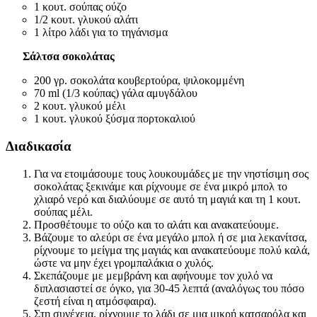
1 κουτ. σούπας ούζο
1/2 κουτ. γλυκού αλάτι
1 λίτρο λάδι για το τηγάνισμα
Σάλτσα σοκολάτας
200 γρ. σοκολάτα κουβερτούρα, ψιλοκομμένη
70 ml (1/3 κούπας) γάλα αμυγδάλου
2 κουτ. γλυκού μέλι
1 κουτ. γλυκού ξύσμα πορτοκαλιού
Διαδικασία
Για να ετοιμάσουμε τους λουκουμάδες με την νηστίσιμη σος
σοκολάτας ξεκινάμε και ρίχνουμε σε ένα μικρό μπολ το
χλιαρό νερό και διαλύουμε σε αυτό τη μαγιά και τη 1 κουτ.
σούπας μέλι.
Προσθέτουμε το ούζο και το αλάτι και ανακατεύουμε.
Βάζουμε το αλεύρι σε ένα μεγάλο μπολ ή σε μια λεκανίτσα,
ρίχνουμε το μείγμα της μαγιάς και ανακατεύουμε πολύ καλά,
ώστε να μην έχει γρομπαλάκια ο χυλός.
Σκεπάζουμε με μεμβράνη και αφήνουμε τον χυλό να
διπλασιαστεί σε όγκο, για 30-45 λεπτά (αναλόγως του πόσο
ζεστή είναι η ατμόσφαιρα).
Στη συνέχεια, ρίχνουμε το λάδι σε μια μικρή κατσαρόλα και