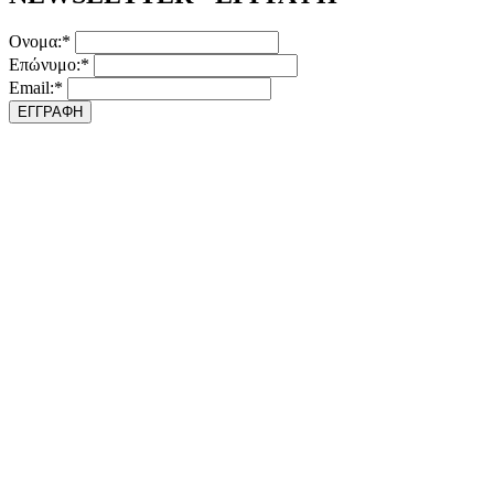
Ονομα:*
Επώνυμο:*
Email:*
ΕΓΓΡΑΦΗ