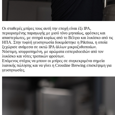
Οι σταθερές μπίρες τους αυτή την εποχή είναι έξι IPA,
περιορισμένης παραγωγής με μισό τόνο μηνιαίως, φρέσκες και
απαστερίωτες, με σιτηρά κυρίως από το Βέλγιο και λυκίσκο από τις
ΗΠΑ. Στην τυφλή γευσιγνωσία δοκιμάστηκε η Pikrissa, η οποία
ξεχώρισε ανάμεσα σε οκτώ IPA άλλων μικροζυθοποιίων.
Νόστιμη, ισορροπημένη, με αρώματα εσπεριδοειδών από τον
λυκίσκο και νότες τροπικών φρούτων.
Επόμενος στόχος να μπουν οι μπίρες σε συγκεκριμένα σημεία
λιανικής πώλησης και να γίνει η Crossline Brewing επισκέψιμη για
γευσιγνωσίες.