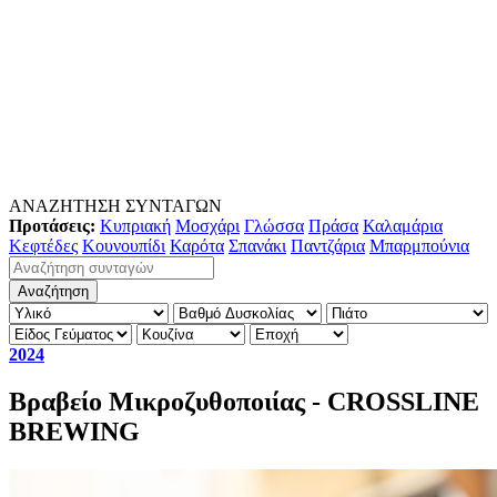
ΑΝΑΖΗΤΗΣΗ ΣΥΝΤΑΓΩΝ
Προτάσεις:
Κυπριακή
Μοσχάρι
Γλώσσα
Πράσα
Καλαμάρια
Κεφτέδες
Κουνουπίδι
Καρότα
Σπανάκι
Παντζάρια
Μπαρμπούνια
2024
Βραβείο Μικροζυθοποιίας - CROSSLINE
BREWING