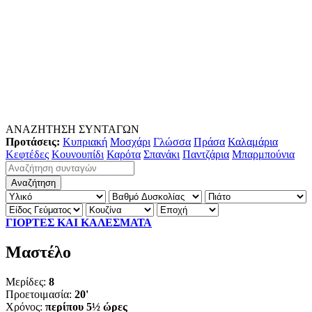
ΑΝΑΖΗΤΗΣΗ ΣΥΝΤΑΓΩΝ
Προτάσεις:
Κυπριακή
Μοσχάρι
Γλώσσα
Πράσα
Καλαμάρια
Κεφτέδες
Κουνουπίδι
Καρότα
Σπανάκι
Παντζάρια
Μπαρμπούνια
ΓΙΟΡΤΕΣ ΚΑΙ ΚΑΛΕΣΜΑΤΑ
Μαστέλο
Μερίδες:
8
Προετοιμασία:
20'
Χρόνος:
περίπου 5½ ώρες