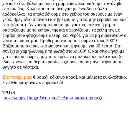
χρειαστεί να βάλουμε όλη τη μαρινάδα. Σκορπίζουμε τον άνηθο
στο σκεύος. Καλύπτουμε το άνοιγμα με ένα-δυο φύλλα
λαδόκολλας, τα οποία δένουμε στο χείλος του σκεύους με έναν
γερό, βρεγμένο σπάγκο (τον βρέχουμε για να μην ξεραθεί και καεί
στο ψήσιμο). Αν χρησιμοποιήσουμε γάστρα, πήλινη ή μη, τη
σκεπάζουμε με το καπάκι της και σφραγίζουμε τα χείλη της με
ζυμάρι (που φτιάχνουμε αλεύρι και νερό), για να μη διαφεύγουν οι
νόστιμοι υδρατμοί. Προθερμαίνουμε το φούρνο στους 200° C.
Βάζουμε το σκεύος στο φούρνο και ψήνουμε για 30 λεπτά. Στη
συνέχεια χαμηλώνουμε τη φωτιά στους 100° C και σιγοψήνουμε
για περίπου 5 ώρες, μέχρι το κρέας να μαλακώσει πολύ καλά (ο
ίδιος χρόνος και θερμοκρασίες ισχύουν και αν μαγειρέψουμε το
φαγητό σε γάστρα).
Στο ποτήρι μας:
Φυσικά, κόκκινο κρασί, και µάλιστα κυκλαδίτικο.
Ενα Μαυροτράγανο, παρακαλώ!
TAGS
μαστέλο
αρνί
Πασχαλινό τραπέζι
Λαμπριάτικο τραπέζι