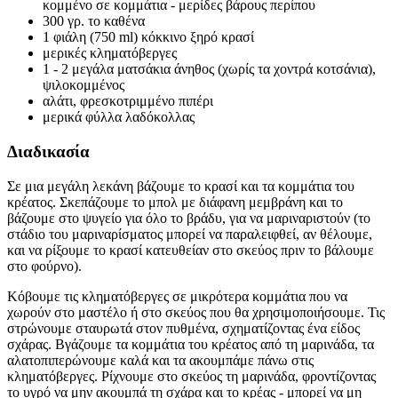
κομμένο σε κομμάτια - μερίδες βάρους περίπου
300 γρ. το καθένα
1 φιάλη (750 ml) κόκκινο ξηρό κρασί
μερικές κληματόβεργες
1 - 2 μεγάλα ματσάκια άνηθος (χωρίς τα χοντρά κοτσάνια),
ψιλοκομμένος
αλάτι, φρεσκοτριμμένο πιπέρι
μερικά φύλλα λαδόκολλας
Διαδικασία
Σε μια μεγάλη λεκάνη βάζουμε το κρασί και τα κομμάτια του
κρέατος. Σκεπάζουμε το μπολ με διάφανη μεμβράνη και το
βάζουμε στο ψυγείο για όλο το βράδυ, για να μαριναριστούν (το
στάδιο του μαριναρίσματος μπορεί να παραλειφθεί, αν θέλουμε,
και να ρίξουμε το κρασί κατευθείαν στο σκεύος πριν το βάλουμε
στο φούρνο).
Κόβουμε τις κληματόβεργες σε μικρότερα κομμάτια που να
χωρούν στο μαστέλο ή στο σκεύος που θα χρησιμοποιήσουμε. Τις
στρώνουμε σταυρωτά στον πυθμένα, σχηματίζοντας ένα είδος
σχάρας. Βγάζουμε τα κομμάτια του κρέατος από τη μαρινάδα, τα
αλατοπιπερώνουμε καλά και τα ακουμπάμε πάνω στις
κληματόβεργες. Ρίχνουμε στο σκεύος τη μαρινάδα, φροντίζοντας
το υγρό να μην ακουμπά τη σχάρα και το κρέας - μπορεί να μη