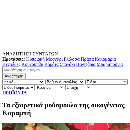
ΑΝΑΖΗΤΗΣΗ ΣΥΝΤΑΓΩΝ
Προτάσεις:
Κυπριακή
Μοσχάρι
Γλώσσα
Πράσα
Καλαμάρια
Κεφτέδες
Κουνουπίδι
Καρότα
Σπανάκι
Παντζάρια
Μπαρμπούνια
ΠΡΟΪΟΝΤΑ
Τα εξαιρετικά μούσμουλα της οικογένειας
Καραμπή