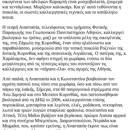
οικογένεια των αδελφών Καραμπή είναι μοσχοβολιστά, ζουμερά
και πεντάγλυκα. Μυρίζουν καλοκαίρι. Και γι’ αυτό ευθύνονται η
ποικιλία, οι σωστές καλλιεργητικές τεχνικές και το κατάλληλο
terroir.
H νεαρή Αναστασία, τελειόφοιτος του τμήματος Φυτικής
Παραγωγής του Γεωπονικού Πανεπιστημίου Αθηνών, καλλιεργεί
βιολογικώ τω τρόπω, μαζί με τα υπόλοιπα μέλη της οικογένειάς
της, στη Ζάχωλη της Κορινθίας, έναν τόπο ηλιόλουστο και
παραθαλάσσιο, μούσμουλα από την τοπική ποικιλία Ροζενών της
δυτικής Κορινθίας και της ανατολικής Αιγιάλειας. Ο πατέρας της, κ.
Χαράλαμπος, δεν αφήνει στιγμή τα χωράφια, ενόσω οι δύο
μεγαλύτερες από τις τέσσερις κόρες του συντονίζουν τις
καλλιέργειες και τα «πήγαινε-έλα» στις αγορές της Αθήνας.
Από παιδιά, η Αναστασία και η Κωνσταντίνα βοηθούσαν τον
αγρότη παππού τους τόσο στα χωράφια, όσο και πίσω από τον
πάγκο της λαϊκής. Σήμερα, στα 60 πατρογονικά στρέμματα στο
Ανω Διμηνιό και στο Μελίσσι Κορινθίας, που πιστοποιήθηκαν
βιολογικά από τη ΔΗΩ το 2006, καλλιεργούνται επίσης
πορτοκάλια, μανταρίνια και λεμόνια, ελιές, ροδάκινα, νεκταρίνια,
λωτοί και τριών λογιών σταφύλια: φράουλα, σουλτανίνα και
Αττική. Τέλη Μαΐου βγάζουν και βερίκοκα, πρώιμα Aurora αρχικά
και στη συνέχεια Μπεμπέκου, Διαμαντοπούλου, Νεράιδα και
Mogador, που, κατόπιν ερεύνης, η Αναστασία έκρινε πως είναι