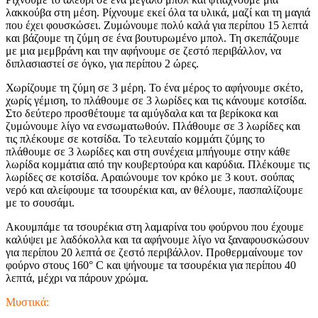
λακκούβα στη μέση. Ρίχνουμε εκεί όλα τα υλικά, μαζί και τη μαγιά
που έχει φουσκώσει. Ζυμώνουμε πολύ καλά για περίπου 15 λεπτά
και βάζουμε τη ζύμη σε ένα βουτυρωμένο μπολ. Τη σκεπάζουμε
με μια μεμβράνη και την αφήνουμε σε ζεστό περιβάλλον, να
διπλασιαστεί σε όγκο, για περίπου 2 ώρες.
Χωρίζουμε τη ζύμη σε 3 μέρη. Το ένα μέρος το αφήνουμε σκέτο,
χωρίς γέμιση, το πλάθουμε σε 3 λωρίδες και τις κάνουμε κοτσίδα.
Στο δεύτερο προσθέτουμε τα αμύγδαλα και τα βερίκοκα και
ζυμώνουμε λίγο να ενσωματωθούν. Πλάθουμε σε 3 λωρίδες και
τις πλέκουμε σε κοτσίδα. Το τελευταίο κομμάτι ζύμης το
πλάθουμε σε 3 λωρίδες και στη συνέχεια μπήγουμε στην κάθε
λωρίδα κομμάτια από την κουβερτούρα και καρύδια. Πλέκουμε τις
λωρίδες σε κοτσίδα. Αραιώνουμε τον κρόκο με 3 κουτ. σούπας
νερό και αλείφουμε τα τσουρέκια και, αν θέλουμε, πασπαλίζουμε
με το σουσάμι.
Ακουμπάμε τα τσουρέκια στη λαμαρίνα του φούρνου που έχουμε
καλύψει με λαδόκολλα και τα αφήνουμε λίγο να ξαναφουσκώσουν
για περίπου 20 λεπτά σε ζεστό περιβάλλον. Προθερμαίνουμε τον
φούρνο στους 160° C και ψήνουμε τα τσουρέκια για περίπου 40
λεπτά, μέχρι να πάρουν χρώμα.
Μυστικά: