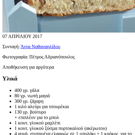
07 ΑΠΡΙΛΙΟΥ 2017
Συνταγή:
Άννα Ναθαναηλίδου
Φωτογραφία:
Πέτρος Αδριανόπουλος
Αποθήκευση για αργότερα
Υλικά
400 γρ. γάλα
80 γρ. νωπή µαγιά
300 γρ. ζάχαρη
1 κιλό αλεύρι για τσουρέκια
130 γρ. βούτυρο
+ επιπλέον για το µπολ
1 κουτ. γλυκού µαχλέπι
1 κουτ. γλυκού ξύσµα πορτοκαλιού (ακέρωτου)
4 αυγά, χτυπηµένα ελαφρώς σε 1 µπολάκι + 1 κρόκος, για το