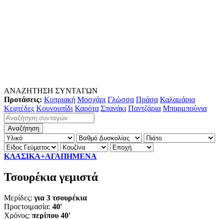
ΑΝΑΖΗΤΗΣΗ ΣΥΝΤΑΓΩΝ
Προτάσεις:
Κυπριακή
Μοσχάρι
Γλώσσα
Πράσα
Καλαμάρια
Κεφτέδες
Κουνουπίδι
Καρότα
Σπανάκι
Παντζάρια
Μπαρμπούνια
ΚΛΑΣΙΚΑ+ΑΓΑΠΗΜΕΝΑ
Τσουρέκια γεμιστά
Μερίδες:
για 3 τσουρέκια
Προετοιμασία:
40'
Χρόνος:
περίπου 40'