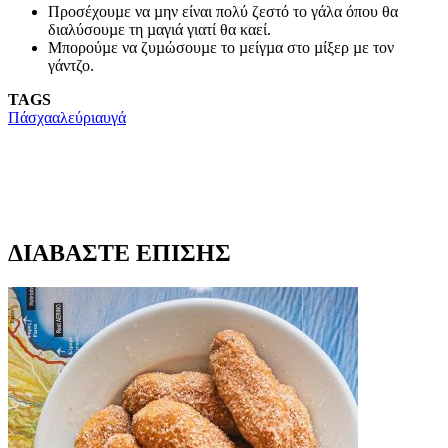
Προσέχουµε να µην είναι πολύ ζεστό το γάλα όπου θα
διαλύσουµε τη µαγιά γιατί θα καεί.
Μπορούµε να ζυµώσουµε το µείγµα στο µίξερ µε τον
γάντζο.
TAGS
Πάσχα
αλεύρι
αυγά
ΔΙΑΒΑΣΤΕ ΕΠΙΣΗΣ