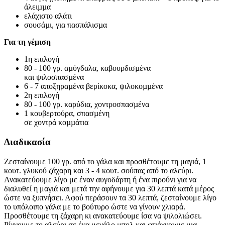
άλειµµα
ελάχιστο αλάτι
σουσάµι, για πασπάλισµα
Για τη γέµιση
1η επιλογή
80 - 100 γρ. αµύγδαλα, καβουρδισµένα
και ψιλοσπασµένα
6 - 7 αποξηραµένα βερίκοκα, ψιλοκοµµένα
2η επιλογή
80 - 100 γρ. καρύδια, χοντροσπασµένα
1 κουβερτούρα, σπασµένη
σε χοντρά κοµµάτια
Διαδικασία
Ζεσταίνουμε 100 γρ. από το γάλα και προσθέτουμε τη μαγιά, 1
κουτ. γλυκού ζάχαρη και 3 - 4 κουτ. σούπας από το αλεύρι.
Ανακατεύουμε λίγο με έναν αυγοδάρτη ή ένα πιρούνι για να
διαλυθεί η μαγιά και μετά την αφήνουμε για 30 λεπτά κατά μέρος
ώστε να ξυπνήσει. Αφού περάσουν τα 30 λεπτά, ζεσταίνουμε λίγο
το υπόλοιπο γάλα με το βούτυρο ώστε να γίνουν χλιαρά.
Προσθέτουμε τη ζάχαρη κι ανακατεύουμε ίσα να ψιλολιώσει.
Ρίχνουμε το αλεύρι σε ένα μεγάλο μπολ και φτιάχνουμε μια