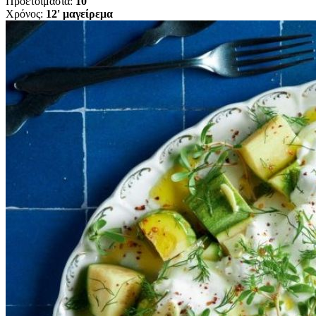
Προετοιμασία:
10'
Χρόνος:
12' μαγείρεμα