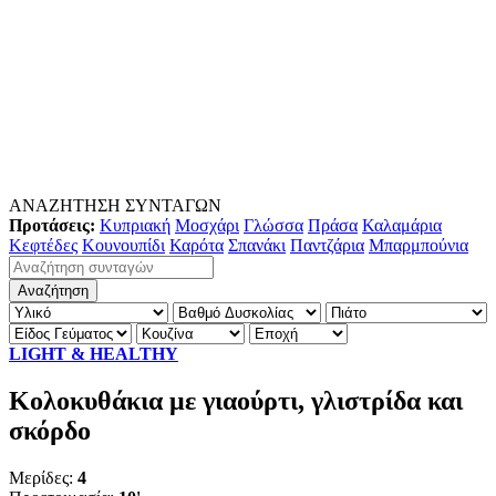
ΑΝΑΖΗΤΗΣΗ ΣΥΝΤΑΓΩΝ
Προτάσεις:
Κυπριακή
Μοσχάρι
Γλώσσα
Πράσα
Καλαμάρια
Κεφτέδες
Κουνουπίδι
Καρότα
Σπανάκι
Παντζάρια
Μπαρμπούνια
LIGHT & HEALTHY
Κολοκυθάκια με γιαούρτι, γλιστρίδα και
σκόρδο
Μερίδες:
4