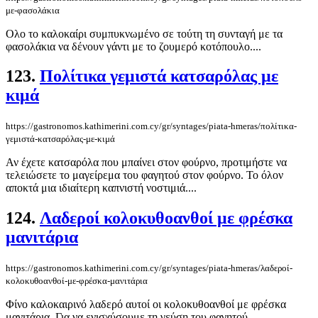
με-φασολάκια
Ολο το καλοκαίρι συμπυκνωμένο σε τούτη τη συνταγή με τα
φασολάκια να δένουν γάντι με το ζουμερό κοτόπουλο....
123.
Πολίτικα γεμιστά κατσαρόλας με
κιμά
https://gastronomos.kathimerini.com.cy/gr/syntages/piata-hmeras/πολίτικα-
γεμιστά-κατσαρόλας-με-κιμά
Αν έχετε κατσαρόλα που μπαίνει στον φούρνο, προτιμήστε να
τελειώσετε το μαγείρεμα του φαγητού στον φούρνο. Το όλον
αποκτά μια ιδιαίτερη καπνιστή νοστιμιά....
124.
Λαδεροί κολοκυθοανθοί με φρέσκα
μανιτάρια
https://gastronomos.kathimerini.com.cy/gr/syntages/piata-hmeras/λαδεροί-
κολοκυθοανθοί-με-φρέσκα-μανιτάρια
Φίνο καλοκαιρινό λαδερό αυτοί οι κολοκυθοανθοί με φρέσκα
μανιτάρια. Για να ενισχύσουμε τη γεύση του φαγητού,