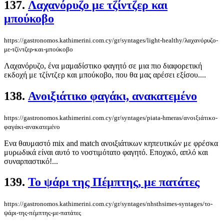
137.
Λαχανόρυζο με τζίντζερ και
μπούκοβο
https://gastronomos.kathimerini.com.cy/gr/syntages/light-healthy/λαχανόρυζο-
με-τζίντζερ-και-μπούκοβο
Λαχανόρυζο, ένα μαμαδίστικο φαγητό σε μια πιο διαφορετική
εκδοχή με τζίντζερ και μπούκοβο, που θα μας αρέσει εξίσου....
138.
Ανοιξιάτικο φαγάκι, ανακατεμένο
https://gastronomos.kathimerini.com.cy/gr/syntages/piata-hmeras/ανοιξιάτικο-
φαγάκι-ανακατεμένο
Ενα θαυμαστό mix and match ανοιξιάτικων κηπευτικών με φρέσκα
μυρωδικά είναι αυτό το νοστιμότατο φαγητό. Εποχικό, απλό και
συναρπαστικό!...
139.
Το ψάρι της Πέμπτης, με πατάτες
https://gastronomos.kathimerini.com.cy/gr/syntages/nhsthsimes-syntages/το-
ψάρι-της-πέμπτης-με-πατάτες