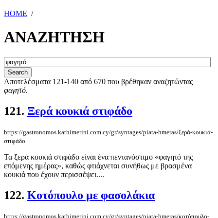
HOME
/
ΑΝΑΖΗΤΗΣΗ
Αποτελέσματα 121-140 από 670 που βρέθηκαν αναζητώντας
φαγητό
.
121.
Ξερά κουκιά στιφάδο
https://gastronomos.kathimerini.com.cy/gr/syntages/piata-hmeras/ξερά-κουκιά-
στιφάδο
Τα ξερά κουκιά στιφάδο είναι ένα πεντανόστιμο «φαγητό της
επόμενης ημέρας», καθώς φτιάχνεται συνήθως με βρασμένα
κουκιά που έχουν περισσέψει....
122.
Κοτόπουλο με φασολάκια
https://gastronomos.kathimerini.com.cy/gr/syntages/piata-hmeras/κοτόπουλο-