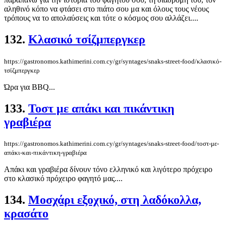
αληθινό κόπο να φτάσει στο πιάτο σου μα και όλους τους νέους
τρόπους να το απολαύσεις και τότε ο κόσμος σου αλλάζει....
132.
Κλασικό τσίζμπεργκερ
https://gastronomos.kathimerini.com.cy/gr/syntages/snaks-street-food/κλασικό-
τσίζμπεργκερ
Ώρα για BBQ...
133.
Τοστ με απάκι και πικάντικη
γραβιέρα
https://gastronomos.kathimerini.com.cy/gr/syntages/snaks-street-food/τοστ-με-
απάκι-και-πικάντικη-γραβιέρα
Απάκι και γραβιέρα δίνουν τόνο ελληνικό και λιγότερο πρόχειρο
στο κλασικό πρόχειρο φαγητό μας....
134.
Μοσχάρι εξοχικό, στη λαδόκολλα,
κρασάτο