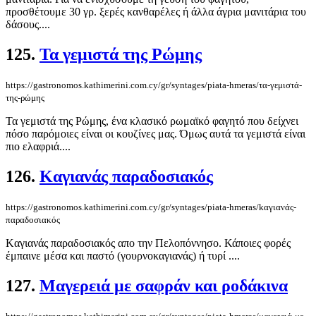
προσθέτουμε 30 γρ. ξερές κανθαρέλες ή άλλα άγρια μανιτάρια του
δάσους....
125.
Τα γεμιστά της Ρώμης
https://gastronomos.kathimerini.com.cy/gr/syntages/piata-hmeras/τα-γεμιστά-
της-ρώμης
Τα γεμιστά της Ρώμης, ένα κλασικό ρωμαϊκό φαγητό που δείχνει
πόσο παρόμοιες είναι οι κουζίνες μας. Όμως αυτά τα γεμιστά είναι
πιο ελαφριά....
126.
Kαγιανάς παραδοσιακός
https://gastronomos.kathimerini.com.cy/gr/syntages/piata-hmeras/kαγιανάς-
παραδοσιακός
Kαγιανάς παραδοσιακός απο την Πελοπόννησο. Κάποιες φορές
έμπαινε μέσα και παστό (γουρνοκαγιανάς) ή τυρί ....
127.
Μαγερειά με σαφράν και ροδάκινα