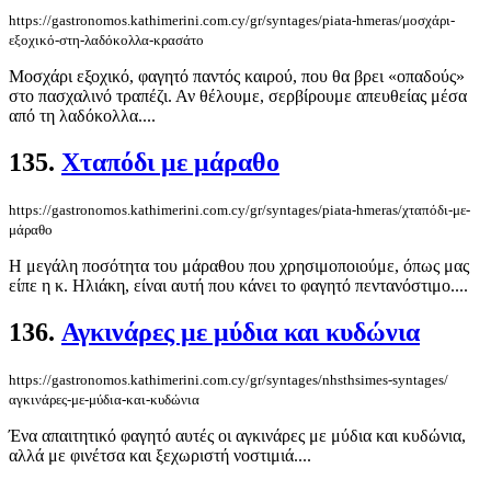
https://gastronomos.kathimerini.com.cy/gr/syntages/piata-hmeras/μοσχάρι-
εξοχικό-στη-λαδόκολλα-κρασάτο
Μοσχάρι εξοχικό, φαγητό παντός καιρού, που θα βρει «οπαδούς»
στο πασχαλινό τραπέζι. Αν θέλουμε, σερβίρουμε απευθείας μέσα
από τη λαδόκολλα....
135.
Χταπόδι με μάραθο
https://gastronomos.kathimerini.com.cy/gr/syntages/piata-hmeras/χταπόδι-με-
μάραθο
Η μεγάλη ποσότητα του μάραθου που χρησιμοποιούμε, όπως μας
είπε η κ. Ηλιάκη, είναι αυτή που κάνει το φαγητό πεντανόστιμο....
136.
Αγκινάρες με μύδια και κυδώνια
https://gastronomos.kathimerini.com.cy/gr/syntages/nhsthsimes-syntages/
αγκινάρες-με-μύδια-και-κυδώνια
Ένα απαιτητικό φαγητό αυτές οι αγκινάρες με μύδια και κυδώνια,
αλλά με φινέτσα και ξεχωριστή νοστιμιά....