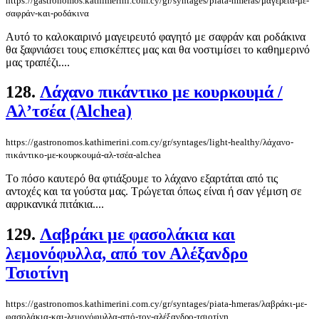
https://gastronomos.kathimerini.com.cy/gr/syntages/piata-hmeras/μαγερειά-με-
σαφράν-και-ροδάκινα
Αυτό το καλοκαιρινό μαγειρευτό φαγητό με σαφράν και ροδάκινα
θα ξαφνιάσει τους επισκέπτες μας και θα νοστιμίσει το καθημερινό
μας τραπέζι....
128.
Λάχανο πικάντικο με κουρκουμά /
Αλ’τσέα (Alchea)
https://gastronomos.kathimerini.com.cy/gr/syntages/light-healthy/λάχανο-
πικάντικο-με-κουρκουμά-αλ-τσέα-alchea
Tο πόσο καυτερό θα φτιάξουμε το λάχανο εξαρτάται από τις
αντοχές και τα γούστα μας. Τρώγεται όπως είναι ή σαν γέμιση σε
αφρικανικά πιτάκια....
129.
Λαβράκι με φασολάκια και
λεμονόφυλλα, από τον Αλέξανδρο
Τσιοτίνη
https://gastronomos.kathimerini.com.cy/gr/syntages/piata-hmeras/λαβράκι-με-
φασολάκια-και-λεμονόφυλλα-από-τον-αλέξανδρο-τσιοτίνη