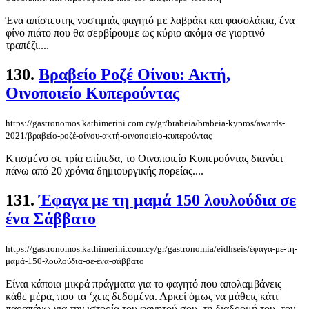
Ένα απίστευτης νοστιμιάς φαγητό με λαβράκι και φασολάκια, ένα
φίνο πιάτο που θα σερβίρουμε ως κύριο ακόμα σε γιορτινό
τραπέζι....
130.
Βραβείο Ροζέ Οίνου: Ακτή,
Οινοποιείο Κυπερούντας
https://gastronomos.kathimerini.com.cy/gr/brabeia/brabeia-kypros/awards-
2021/βραβείο-ροζέ-οίνου-ακτή-οινοποιείο-κυπερούντας
Κτισμένο σε τρία επίπεδα, το Οινοποιείο Κυπερούντας διανύει
πάνω από 20 χρόνια δημιουργικής πορείας....
131.
Έφαγα με τη μαμά 150 λουλούδια σε
ένα Σάββατο
https://gastronomos.kathimerini.com.cy/gr/gastronomia/eidhseis/έφαγα-με-τη-
μαμά-150-λουλούδια-σε-ένα-σάββατο
Είναι κάποια μικρά πράγματα για το φαγητό που απολαμβάνεις
κάθε μέρα, που τα ‘χεις δεδομένα. Αρκεί όμως να μάθεις κάτι
παραπάνω για την ιστορία του φαγητού σου, τη διαδρομή του, τον