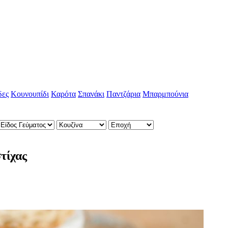
δες
Κουνουπίδι
Καρότα
Σπανάκι
Παντζάρια
Μπαρμπούνια
τίχας