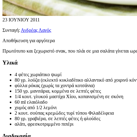
23 ΙΟΥΝΙΟΥ 2011
Συνταγή:
Ανδρέας Λαγός
Αποθήκευση για αργότερα
Πρωτότυπο και ξεχωριστό σνακ, που πλάι σε μια σαλάτα γίνεται ωρ
Υλικά
4 φέτες χωριάτικο ψωμί
80 γρ. λούζα (εκλεκτό κυκλαδίτικο αλλαντικό από χοιρινό κόν
φύλλα ρόκας (χωρίς τα χοντρά κοτσάνια)
150 γρ. μανιτάρια, κομμένα σε λεπτές φέτες
1/4 κουτ. γλυκού μαστίχα Χίου, κοπανισμένη σε σκόνη
60 ml ελαιόλαδο
χυμός από 1/2 λεμόνι
2 κουτ. σούπας κρεμώδες τυρί τύπου Φιλαδέλφεια
80 γρ. γραβιέρα, σε λεπτές φέτες ή φλούδες
αλάτι, φρεσκοτριμμένο πιπέρι
Διαδικασία