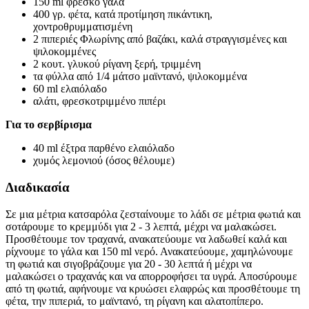
150 ml φρέσκο γάλα
400 γρ. φέτα, κατά προτίμηση πικάντικη,
χοντροθρυμματισμένη
2 πιπεριές Φλωρίνης από βαζάκι, καλά στραγγισμένες και
ψιλοκομμένες
2 κουτ. γλυκού ρίγανη ξερή, τριμμένη
τα φύλλα από 1/4 μάτσο μαϊντανό, ψιλοκομμένα
60 ml ελαιόλαδο
αλάτι, φρεσκοτριμμένο πιπέρι
Για το σερβίρισμα
40 ml έξτρα παρθένο ελαιόλαδο
χυμός λεμονιού (όσος θέλουμε)
Διαδικασία
Σε μια μέτρια κατσαρόλα ζεσταίνουμε το λάδι σε μέτρια φωτιά και
σοτάρουμε το κρεμμύδι για 2 - 3 λεπτά, μέχρι να μαλακώσει.
Προσθέτουμε τον τραχανά, ανακατεύουμε να λαδωθεί καλά και
ρίχνουμε το γάλα και 150 ml νερό. Ανακατεύουμε, χαμηλώνουμε
τη φωτιά και σιγοβράζουμε για 20 - 30 λεπτά ή μέχρι να
μαλακώσει ο τραχανάς και να απορροφήσει τα υγρά. Αποσύρουμε
από τη φωτιά, αφήνουμε να κρυώσει ελαφρώς και προσθέτουμε τη
φέτα, την πιπεριά, το μαϊντανό, τη ρίγανη και αλατοπίπερο.