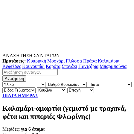
ΑΝΑΖΗΤΗΣΗ ΣΥΝΤΑΓΩΝ
Προτάσεις:
Κυπριακή
Μοσχάρι
Γλώσσα
Πράσα
Καλαμάρια
Κεφτέδες
Κουνουπίδι
Καρότα
Σπανάκι
Παντζάρια
Μπαρμπούνια
ΠΙΑΤΑ ΗΜΕΡΑΣ
Καλαμάρι-αμαρτία (γεμιστό με τραχανά,
φέτα και πιπεριές Φλωρίνης)
Μερίδες:
για 6 άτομα