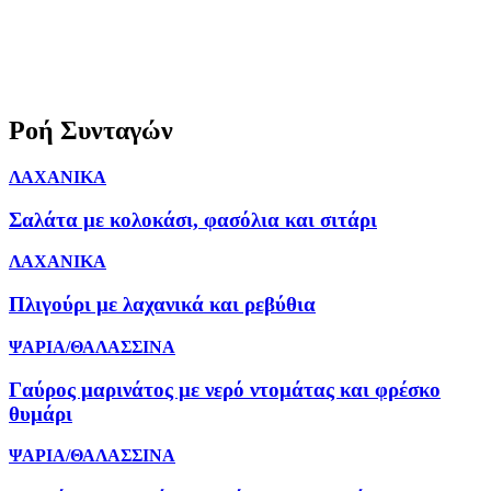
Ροή Συνταγών
ΛΑΧΑΝΙΚΑ
Σαλάτα με κολοκάσι, φασόλια και σιτάρι
ΛΑΧΑΝΙΚΑ
Πλιγούρι με λαχανικά και ρεβύθια
ΨΑΡΙΑ/ΘΑΛΑΣΣΙΝΑ
Γαύρος μαρινάτος με νερό ντομάτας και φρέσκο
θυμάρι
ΨΑΡΙΑ/ΘΑΛΑΣΣΙΝΑ