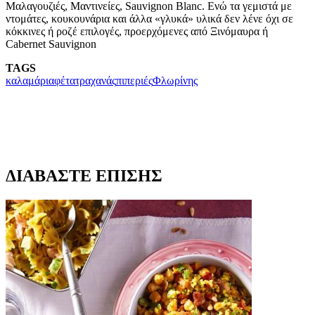
Μαλαγουζιές, Μαντινείες, Sauvignon Blanc. Ενώ τα γεμιστά με
ντομάτες, κουκουνάρια και άλλα «γλυκά» υλικά δεν λένε όχι σε
κόκκινες ή ροζέ επιλογές, προερχόμενες από Ξινόμαυρα ή
Cabernet Sauvignon
TAGS
καλαμάρια
φέτα
τραχανάς
πιπεριές
Φλωρίνης
ΔΙΑΒΑΣΤΕ ΕΠΙΣΗΣ