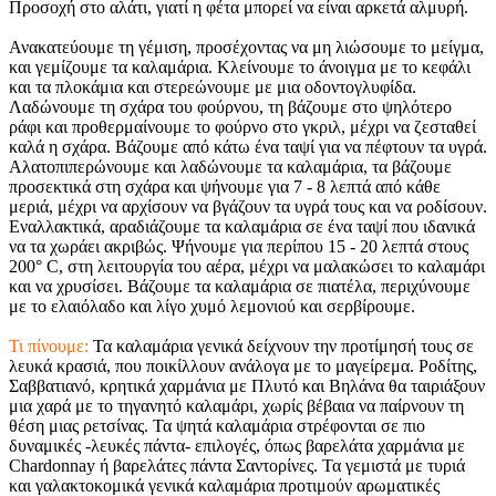
Προσοχή στο αλάτι, γιατί η φέτα μπορεί να είναι αρκετά αλμυρή.
Ανακατεύουμε τη γέμιση, προσέχοντας να μη λιώσουμε το μείγμα,
και γεμίζουμε τα καλαμάρια. Κλείνουμε το άνοιγμα με το κεφάλι
και τα πλοκάμια και στερεώνουμε με μια οδοντογλυφίδα.
Λαδώνουμε τη σχάρα του φούρνου, τη βάζουμε στο ψηλότερο
ράφι και προθερμαίνουμε το φούρνο στο γκριλ, μέχρι να ζεσταθεί
καλά η σχάρα. Βάζουμε από κάτω ένα ταψί για να πέφτουν τα υγρά.
Αλατοπιπερώνουμε και λαδώνουμε τα καλαμάρια, τα βάζουμε
προσεκτικά στη σχάρα και ψήνουμε για 7 - 8 λεπτά από κάθε
μεριά, μέχρι να αρχίσουν να βγάζουν τα υγρά τους και να ροδίσουν.
Εναλλακτικά, αραδιάζουμε τα καλαμάρια σε ένα ταψί που ιδανικά
να τα χωράει ακριβώς. Ψήνουμε για περίπου 15 - 20 λεπτά στους
200° C, στη λειτουργία του αέρα, μέχρι να μαλακώσει το καλαμάρι
και να χρυσίσει. Βάζουμε τα καλαμάρια σε πιατέλα, περιχύνουμε
με το ελαιόλαδο και λίγο χυμό λεμονιού και σερβίρουμε.
Τι πίνουμε:
Τα καλαμάρια γενικά δείχνουν την προτίμησή τους σε
λευκά κρασιά, που ποικίλλουν ανάλογα με το μαγείρεμα. Ροδίτης,
Σαββατιανό, κρητικά χαρμάνια με Πλυτό και Βηλάνα θα ταιριάξουν
μια χαρά με το τηγανητό καλαμάρι, χωρίς βέβαια να παίρνουν τη
θέση μιας ρετσίνας. Τα ψητά καλαμάρια στρέφονται σε πιο
δυναμικές -λευκές πάντα- επιλογές, όπως βαρελάτα χαρμάνια με
Chardonnay ή βαρελάτες πάντα Σαντορίνες. Τα γεμιστά με τυριά
και γαλακτοκομικά γενικά καλαμάρια προτιμούν αρωματικές