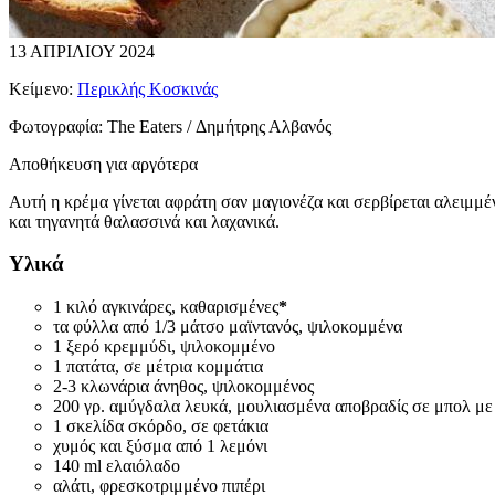
13 ΑΠΡΙΛΙΟΥ 2024
Κείμενο:
Περικλής Κοσκινάς
Φωτογραφία:
The Eaters / Δημήτρης Αλβανός
Αποθήκευση για αργότερα
Αυτή η κρέμα γίνεται αφράτη σαν μαγιονέζα και σερβίρεται αλειμμ
και τηγανητά θαλασσινά και λαχανικά.
Υλικά
1 κιλό αγκινάρες, καθαρισμένες
*
τα φύλλα από 1/3 μάτσο μαϊντανός, ψιλοκομμένα
1 ξερό κρεμμύδι, ψιλοκομμένο
1 πατάτα, σε μέτρια κομμάτια
2-3 κλωνάρια άνηθος, ψιλοκομμένος
200 γρ. αμύγδαλα λευκά, μουλιασμένα αποβραδίς σε μπολ με
1 σκελίδα σκόρδο, σε φετάκια
χυμός και ξύσμα από 1 λεμόνι
140 ml ελαιόλαδο
αλάτι, φρεσκοτριμμένο πιπέρι