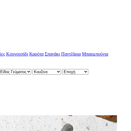
δες
Κουνουπίδι
Καρότα
Σπανάκι
Παντζάρια
Μπαρμπούνια