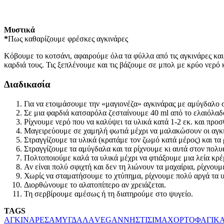
Μυστικά
*
Πως καθαρίζουμε φρέσκες αγκινάρες
Κόβουμε το κοτσάνι, αφαιρούμε όλα τα φύλλα από τις αγκινάρες και
καρδιά τους. Τις ξεπλένουμε και τις βάζουμε σε μπολ με κρύο νερό 
Διαδικασία
Για να ετοιμάσουμε την «μαγιονέζα» αγκινάρας με αμύγδαλο σ
Σε μια φαρδιά κατσαρόλα ζεσταίνουμε 40 ml από το ελαιόλαδο
Ρίχνουμε νερό που να καλύψει τα υλικά κατά 1-2 εκ. και προσθ
Μαγειρεύουμε σε χαμηλή φωτιά μέχρι να μαλακώσουν οι αγκι
Στραγγίζουμε τα υλικά (κρατάμε τον ζωμό κατά μέρος) και τα
Στραγγίζουμε τα αμύγδαλα και τα ρίχνουμε κι αυτά στον πολυ
Πολτοποιούμε καλά τα υλικά μέχρι να φτιάξουμε μια λεία κρέ
Αν είναι πολύ σφιχτή και δεν τη λιώνουν τα μαχαίρια, ρίχνου
Χωρίς να σταματήσουμε το χτύπημα, ρίχνουμε πολύ αργά τα υ
Διορθώνουμε το αλατοπίπερο αν χρειάζεται.
Τη σερβίρουμε αμέσως ή τη διατηρούμε στο ψυγείο.
TAGS
ΑΓΚΙΝΑΡΕΣ
ΑΜΥΓΔΑΛΑ
VEGAN
ΝΗΣΤΙΣΙΜΑ
ΧΟΡΤΟΦΑΓΙΚ