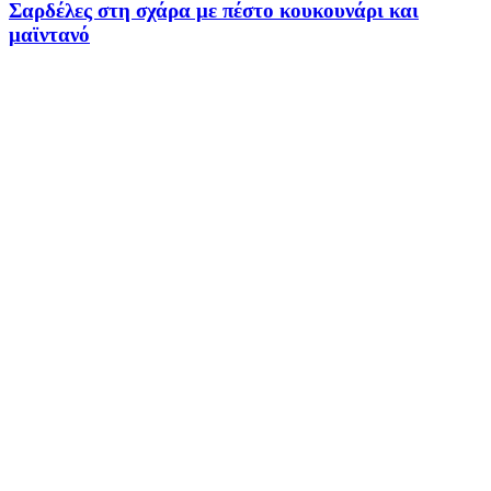
Σαρδέλες στη σχάρα με πέστο κουκουνάρι και
μαϊντανό