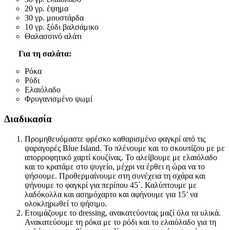
20 γρ. έψημα
30 γρ. μουστάρδα
10 γρ. ξύδι βαλσάμικο
Θαλασσινό αλάτι
Για τη σαλάτα:
Ρόκα
Ρόδι
Ελαιόλαδο
Φρυγανισμένο ψωμί
Διαδικασία
Προμηθευόμαστε φρέσκο καθαρισμένο φαγκρί από τις
ψαραγορές Blue Island. To πλένουμε και το σκουπίζου με με
απορροφητικό χαρτί κουζίνας. Το αλείβουμε με ελαιόλαδο
και το κρατάμε στο ψυγείο, μέχρι να έρθει η ώρα να το
ψήσουμε. Προθερμαίνουμε στη συνέχεια τη σχάρα και
ψήνουμε το φαγκρί για περίπου 45΄. Καλύπτουμε με
λαδόκολλα και ασημόχαρτο και αφήνουμε για 15’ να
ολοκληρωθεί το ψήσιμο.
Ετοιμάζουμε το dressing, ανακατεύοντας μαζί όλα τα υλικά.
Ανακατεύουμε τη ρόκα με το ρόδι και το ελαιόλαδο για τη