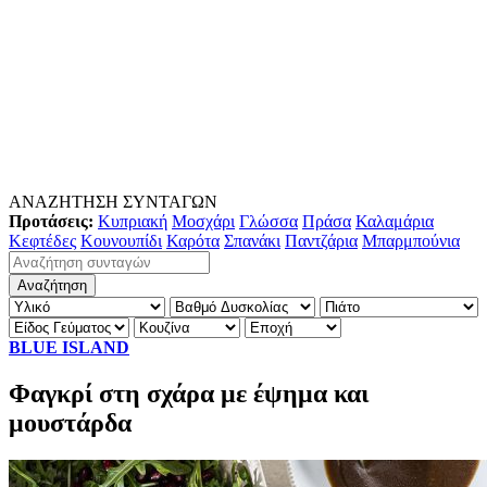
ΑΝΑΖΗΤΗΣΗ ΣΥΝΤΑΓΩΝ
Προτάσεις:
Κυπριακή
Μοσχάρι
Γλώσσα
Πράσα
Καλαμάρια
Κεφτέδες
Κουνουπίδι
Καρότα
Σπανάκι
Παντζάρια
Μπαρμπούνια
BLUE ISLAND
Φαγκρί στη σχάρα με έψημα και
μουστάρδα