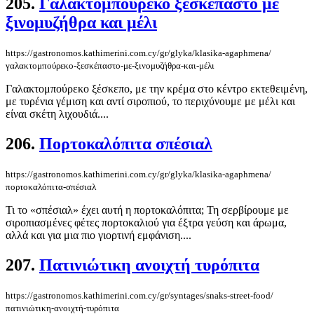
205.
Γαλακτομπούρεκο ξεσκέπαστο με
ξινομυζήθρα και μέλι
https://gastronomos.kathimerini.com.cy/gr/glyka/klasika-agaphmena/
γαλακτομπούρεκο-ξεσκέπαστο-με-ξινομυζήθρα-και-μέλι
Γαλακτομπούρεκο ξέσκεπο, με την κρέμα στο κέντρο εκτεθειμένη,
με τυρένια γέμιση και αντί σιροπιού, το περιχύνουμε με μέλι και
είναι σκέτη λιχουδιά....
206.
Πορτοκαλόπιτα σπέσιαλ
https://gastronomos.kathimerini.com.cy/gr/glyka/klasika-agaphmena/
πορτοκαλόπιτα-σπέσιαλ
Τι το «σπέσιαλ» έχει αυτή η πορτοκαλόπιτα; Τη σερβίρουμε με
σιροπιασμένες φέτες πορτοκαλιού για έξτρα γεύση και άρωμα,
αλλά και για μια πιο γιορτινή εμφάνιση....
207.
Πατινιώτικη ανοιχτή τυρόπιτα
https://gastronomos.kathimerini.com.cy/gr/syntages/snaks-street-food/
πατινιώτικη-ανοιχτή-τυρόπιτα