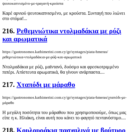
ψευτοκαπνισμένο-με-τραγανή-κρούστα
Καρέ αρνιού ψευτοκαπνισμένο, με κρούστα. Συνταγή που λιώνει
στο στόμα!...
216.
Ρεθεμνιώτικα ντολμαδάκια με ρύζι
και αρωματικά
https://gastronomos.kathimerini.com.cy/gr/syntages/piata-hmeras/
ρεθεμνιώτικα-ντολμαδάκια-με-ρύζι-και-αρωματικά
Ντολμαδάκια με ρύζι, μαϊντανό, δυόσμο και φρεσκοτριμμένο
πιπέρι. Απίστευτα αρωματικά, θα γίνουν ανάρπαστα....
217.
Χταπόδι με μάραθο
https://gastronomos.kathimerini.com.cy/gr/syntages/piata-hmeras/χταπόδι-με-
μάραθο
Η μεγάλη ποσότητα του μάραθου που χρησιμοποιούμε, όπως μας
είπε η κ. Ηλιάκη, είναι αυτή που κάνει το φαγητό πεντανόστιμο....
218.
Κουλουράκια πασχαλινά με βούτυρο