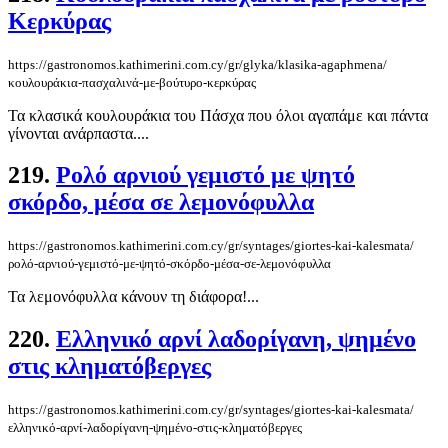
Κερκύρας
https://gastronomos.kathimerini.com.cy/gr/glyka/klasika-agaphmena/
κουλουράκια-πασχαλινά-με-βούτυρο-κερκύρας
Τα κλασικά κουλουράκια του Πάσχα που όλοι αγαπάμε και πάντα
γίνονται ανάρπαστα....
219.
Ρολό αρνιού γεμιστό με ψητό
σκόρδο, μέσα σε λεμονόφυλλα
https://gastronomos.kathimerini.com.cy/gr/syntages/giortes-kai-kalesmata/
ρολό-αρνιού-γεμιστό-με-ψητό-σκόρδο-μέσα-σε-λεμονόφυλλα
Τα λεμονόφυλλα κάνουν τη διάφορα!...
220.
Ελληνικό αρνί λαδορίγανη, ψημένο
στις κληματόβεργες
https://gastronomos.kathimerini.com.cy/gr/syntages/giortes-kai-kalesmata/
ελληνικό-αρνί-λαδορίγανη-ψημένο-στις-κληματόβεργες