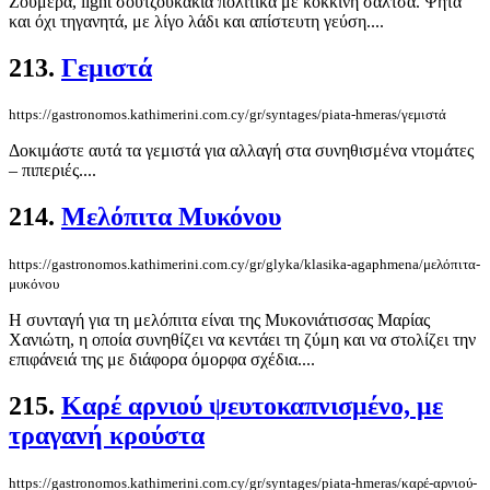
Ζουμερά, light σουτζουκάκια πολίτικα με κόκκινη σάλτσα. Ψητά
και όχι τηγανητά, με λίγο λάδι και απίστευτη γεύση....
213.
Γεμιστά
https://gastronomos.kathimerini.com.cy/gr/syntages/piata-hmeras/γεμιστά
Δοκιμάστε αυτά τα γεμιστά για αλλαγή στα συνηθισμένα ντομάτες
– πιπεριές....
214.
Μελόπιτα Μυκόνου
https://gastronomos.kathimerini.com.cy/gr/glyka/klasika-agaphmena/μελόπιτα-
μυκόνου
Η συνταγή για τη μελόπιτα είναι της Μυκονιάτισσας Μαρίας
Χανιώτη, η οποία συνηθίζει να κεντάει τη ζύμη και να στολίζει την
επιφάνειά της με διάφορα όμορφα σχέδια....
215.
Καρέ αρνιού ψευτοκαπνισμένο, με
τραγανή κρούστα
https://gastronomos.kathimerini.com.cy/gr/syntages/piata-hmeras/καρέ-αρνιού-