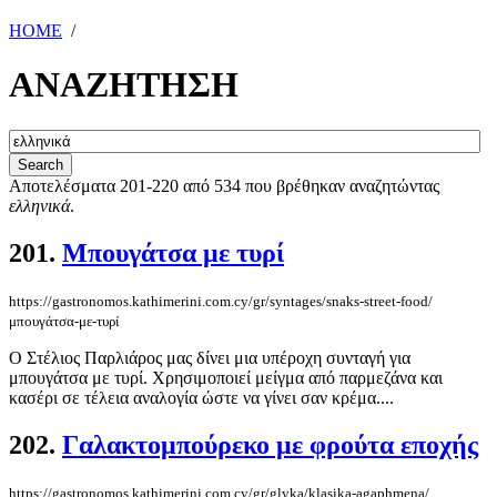
HOME
/
ΑΝΑΖΗΤΗΣΗ
Αποτελέσματα 201-220 από 534 που βρέθηκαν αναζητώντας
ελληνικά
.
201.
Μπουγάτσα με τυρί
https://gastronomos.kathimerini.com.cy/gr/syntages/snaks-street-food/
μπουγάτσα-με-τυρί
Ο Στέλιος Παρλιάρος μας δίνει μια υπέροχη συνταγή για
μπουγάτσα με τυρί. Χρησιμοποιεί μείγμα από παρμεζάνα και
κασέρι σε τέλεια αναλογία ώστε να γίνει σαν κρέμα....
202.
Γαλακτομπούρεκο με φρούτα εποχής
https://gastronomos.kathimerini.com.cy/gr/glyka/klasika-agaphmena/