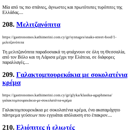
Μία από τις πιο σπάνιες, άγνωστες και πρωτότυπες τυρόπιτες της
Ελλάδας....
208.
Μελιτζανόπιτα
https://gastronomos.kathimerini.com.cy/gr/syntages/snaks-street-food/1-
μελιτζανόπιτα
Τη μελιτζανόπιτα παραδοσιακά τη φτιάχνουν σε όλη τη Θεσσαλία,
από τον Βόλο και τη Λάρισα μέχρι την Ελάτεια, σε διάφορες
παραλλαγές....
209.
Γαλακτομπουρεκάκια με σοκολατένια
κρέμα
https://gastronomos.kathimerini.com.cy/gr/glyka/klasika-agaphmena/
γαλακτομπουρεκάκια-με-σοκολατένια-κρέμα
Γαλακτομπουρεκάκια με σοκολατένια κρέμα, ένα ακαταμάχητο
πάντρεμα γεύσεων που εγγυάται απόλαυση στο έπακρον....
210.
Ελιόπιτες ή ελιωτές