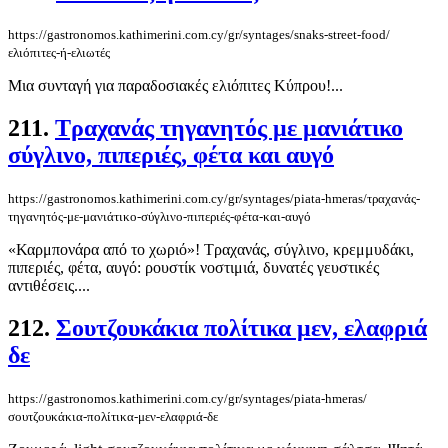
https://gastronomos.kathimerini.com.cy/gr/syntages/snaks-street-food/
ελιόπιτες-ή-ελιωτές
Μια συνταγή για παραδοσιακές ελιόπιτες Κύπρου!...
211.
Τραχανάς τηγανητός με μανιάτικο
σύγλινο, πιπεριές, φέτα και αυγό
https://gastronomos.kathimerini.com.cy/gr/syntages/piata-hmeras/τραχανάς-
τηγανητός-με-μανιάτικο-σύγλινο-πιπεριές-φέτα-και-αυγό
«Καρμπονάρα από το χωριό»! Τραχανάς, σύγλινο, κρεμμυδάκι,
πιπεριές, φέτα, αυγό: ρουστίκ νοστιμιά, δυνατές γευστικές
αντιθέσεις....
212.
Σουτζουκάκια πολίτικα μεν, ελαφριά
δε
https://gastronomos.kathimerini.com.cy/gr/syntages/piata-hmeras/
σουτζουκάκια-πολίτικα-μεν-ελαφριά-δε