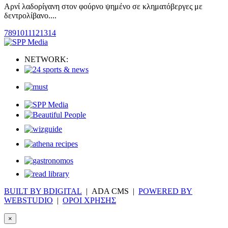
Αρνί λαδορίγανη στον φούρνο ψημένο σε κληματόβεργες με
δεντρολίβανο....
7
8
9
10
11
12
13
14
NETWORK:
BUILT BY BDIGITAL
| ADA CMS |
POWERED BY
WEBSTUDIO
|
ΟΡΟΙ ΧΡΗΣΗΣ
×