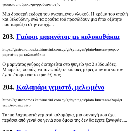
γαλακτομπούρεκο-με-φρούτα-εποχής
Μια δροσερή εκδοχή του αγαπημένου γλυκού. Η κρέμα του απαλή
και βελούδινη, ενώ τα φρούτα τού προσδίδουν μια ήπια οξύτητα
που ταιριάζει στην εποχή....
203.
Γαύρος μαρινάτος με κολοκυθάκια
https://gastronomos.kathimerini.com.cy/gr/syntages/piata-hmeras/γαύρος-
μαρινάτος-με-κολοκυθάκια
Ο μαρινάτος γαύρος διατηρείται στο ψυγείο για 2 εβδομάδες.
Μπορείτε, λοιπόν, να τον φτιάξετε κάποιες μέρες πριν και να τον
έχετε έτοιμο για το τραπέζι σας....
204.
Καλαμάρι γεμιστό, μελωμένο
https://gastronomos.kathimerini.com.cy/gr/syntages/piata-hmeras/καλαμάρι-
γεμιστό-μελωμένο
Τα πιο λαχταριστά γεμιστά καλαμάρια, μια συνταγή που έχει
περάσει από γενιά σε γενιά που όμοια της δεν θα έχετε ξαναφάει....