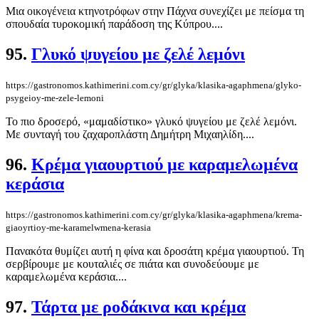
Μια οικογένεια κτηνοτρόφων στην Πάχνα συνεχίζει με πείσμα τη
σπουδαία τυροκομική παράδοση της Κύπρου....
95.
Γλυκό ψυγείου με ζελέ λεμόνι
https://gastronomos.kathimerini.com.cy/gr/glyka/klasika-agaphmena/glyko-
psygeioy-me-zele-lemoni
Το πιο δροσερό, «μαμαδίστικο» γλυκό ψυγείου με ζελέ λεμόνι.
Με συνταγή του ζαχαροπλάστη Δημήτρη Μιχαηλίδη....
96.
Κρέμα γιαουρτιού με καραμελωμένα
κεράσια
https://gastronomos.kathimerini.com.cy/gr/glyka/klasika-agaphmena/krema-
giaoyrtioy-me-karamelwmena-kerasia
Πανακότα θυμίζει αυτή η φίνα και δροσάτη κρέμα γιαουρτιού. Τη
σερβίρουμε με κουταλιές σε πιάτα και συνοδεύουμε με
καραμελωμένα κεράσια....
97.
Τάρτα με ροδάκινα και κρέμα