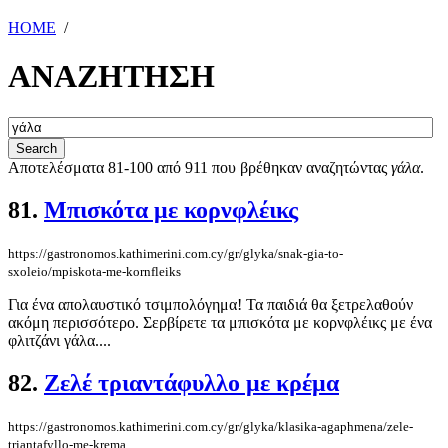
HOME
/
ΑΝΑΖΗΤΗΣΗ
Αποτελέσματα 81-100 από 911 που βρέθηκαν αναζητώντας
γάλα
.
81.
Μπισκότα με κορνφλέικς
https://gastronomos.kathimerini.com.cy/gr/glyka/snak-gia-to-
sxoleio/mpiskota-me-kornfleiks
Για ένα απολαυστικό τσιμπολόγημα! Τα παιδιά θα ξετρελαθούν
ακόμη περισσότερο. Σερβίρετε τα μπισκότα με κορνφλέικς με ένα
φλιτζάνι γάλα....
82.
Ζελέ τριαντάφυλλο με κρέμα
https://gastronomos.kathimerini.com.cy/gr/glyka/klasika-agaphmena/zele-
triantafyllo-me-krema