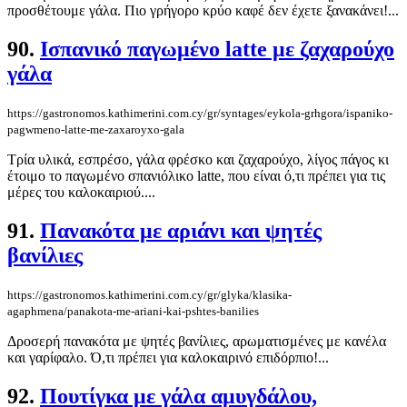
προσθέτουμε γάλα. Πιο γρήγορο κρύο καφέ δεν έχετε ξανακάνει!...
90.
Ισπανικό παγωμένο latte με ζαχαρούχο
γάλα
https://gastronomos.kathimerini.com.cy/gr/syntages/eykola-grhgora/ispaniko-
pagwmeno-latte-me-zaxaroyxo-gala
Τρία υλικά, εσπρέσο, γάλα φρέσκο και ζαχαρούχο, λίγος πάγος κι
έτοιμο το παγωμένο σπανιόλικο latte, που είναι ό,τι πρέπει για τις
μέρες του καλοκαιριού....
91.
Πανακότα με αριάνι και ψητές
βανίλιες
https://gastronomos.kathimerini.com.cy/gr/glyka/klasika-
agaphmena/panakota-me-ariani-kai-pshtes-banilies
Δροσερή πανακότα με ψητές βανίλιες, αρωματισμένες με κανέλα
και γαρίφαλο. Ό,τι πρέπει για καλοκαιρινό επιδόρπιο!...
92.
Πουτίγκα με γάλα αμυγδάλου,