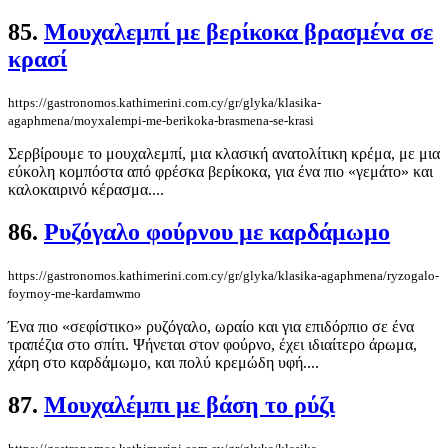
85.
Μουχαλεμπί με βερίκοκα βρασμένα σε
κρασί
https://gastronomos.kathimerini.com.cy/gr/glyka/klasika-
agaphmena/moyxalempi-me-berikoka-brasmena-se-krasi
Σερβίρουμε το μουχαλεμπί, μια κλασική ανατολίτικη κρέμα, με μια
εύκολη κομπόστα από φρέσκα βερίκοκα, για ένα πιο «γεμάτο» και
καλοκαιρινό κέρασμα....
86.
Ρυζόγαλο φούρνου με καρδάμωμο
https://gastronomos.kathimerini.com.cy/gr/glyka/klasika-agaphmena/ryzogalo-
foyrnoy-me-kardamwmo
Ένα πιο «σεφίστικο» ρυζόγαλο, ωραίο και για επιδόρπιο σε ένα
τραπέζια στο σπίτι. Ψήνεται στον φούρνο, έχει ιδιαίτερο άρωμα,
χάρη στο καρδάμωμο, και πολύ κρεμώδη υφή....
87.
Μουχαλέμπι με βάση το ρύζι