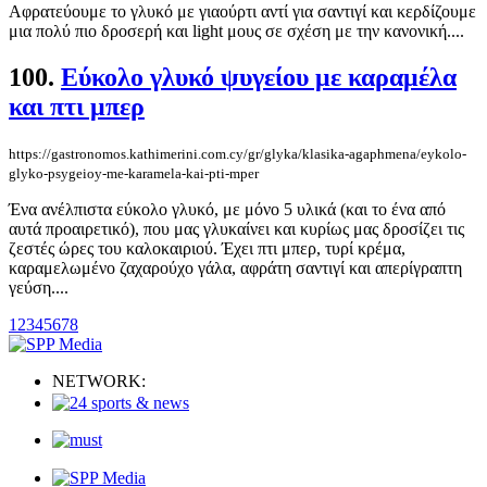
Αφρατεύουμε το γλυκό με γιαούρτι αντί για σαντιγί και κερδίζουμε
μια πολύ πιο δροσερή και light μους σε σχέση με την κανονική....
100.
Εύκολο γλυκό ψυγείου με καραμέλα
και πτι μπερ
https://gastronomos.kathimerini.com.cy/gr/glyka/klasika-agaphmena/eykolo-
glyko-psygeioy-me-karamela-kai-pti-mper
Ένα ανέλπιστα εύκολο γλυκό, με μόνο 5 υλικά (και το ένα από
αυτά προαιρετικό), που μας γλυκαίνει και κυρίως μας δροσίζει τις
ζεστές ώρες του καλοκαιριού. Έχει πτι μπερ, τυρί κρέμα,
καραμελωμένο ζαχαρούχο γάλα, αφράτη σαντιγί και απερίγραπτη
γεύση....
1
2
3
4
5
6
7
8
NETWORK: