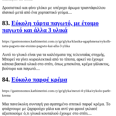
Δροσιστικό και φίνο γλύκο με υπέροχο άρωμα τριαντάφυλλου
ιδανικό μετά από ένα χορταστικό γεύμα....
83.
Εύκολη τάρτα παγωτό, με έτοιμο
παγωτό και άλλα 3 υλικά
https://gastronomos.kathimerini.com.cy/gr/glyka/klasika-agaphmena/eykolh-
tarta-pagwto-me-etoimo-pagwto-kai-alla-3-ylika
Αυτό το γλυκό είναι για τα καλέσματα της τελευταίας στιγμής.
Μπορεί να γίνει κυριολεκτικά από το τίποτα, αρκεί να έχουμε
κάποια βασικά υλικά στο σπίτι, όπως μπισκότα, κρέμα γάλακτος,
βούτυρο και παγωτό....
84.
Εύκολο παρφέ κρέμα
https://gastronomos.kathimerini.com.cy/gr/glyka/mexri-4-ylika/eykolo-parfe-
krema
Μια πανεύκολη συνταγή για αγαπημένο σπιτικό παρφέ κρέμα. Το
φτιάχνουμε με ζαχαρούχο γάλα και αντί για φρουί γκλασέ
αξιοποιούμε ό,τι γλυκά κουταλιού έχουμε στο σπίτι....