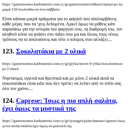
https://gastronomos.kathimerini.com.cy/gr/gastronomia/eidhseis/έφαγα-με-τη-
μαμά-150-λουλούδια-σε-ένα-σάββατο
Είναι κάποια μικρά πράγματα για το φαγητό που απολαμβάνεις
κάθε μέρα, που τα ‘χεις δεδομένα. Αρκεί όμως να μάθεις κάτι
παραπάνω για την ιστορία του φαγητού σου, τη διαδρομή του, τον
αληθινό κόπο να φτάσει στο πιάτο σου μα και όλους τους νέους
τρόπους να το απολαύσεις και τότε ο κόσμος σου αλλάζει....
123.
Σοκολατάκια με 2 υλικά
https://gastronomos.kathimerini.com.cy/gr/glyka/mexri-4-ylika/σοκολατάκια-
με-2-υλικά
Νηστίσιμα, υγιεινά και θρεπτικά και με μόνο 2 υλικά αυτά τα
σοκολατάκια είναι κάτι που δεν πρέπει να λείπει από το σπίτι σας
όλο τον χρόνο....
124.
Caprese: Ίσως η πιο απλή σαλάτα,
έχει όμως τα μυστικά της
https://gastronomos.kathimerini.com.cy/gr/syntages/piata-hmeras/caprese-ίσως-
η-πιο-απλή-σαλάτα-έχει-όμως-τα-μυστικά-της