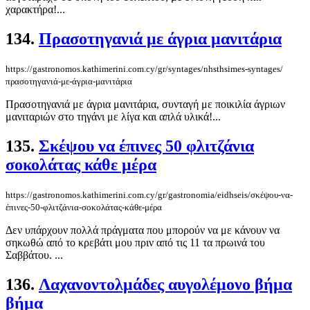
χαρακτήρα!...
134.
Πρασοτηγανιά με άγρια μανιτάρια
https://gastronomos.kathimerini.com.cy/gr/syntages/nhsthsimes-syntages/
πρασοτηγανιά-με-άγρια-μανιτάρια
Πρασοτηγανιά με άγρια μανιτάρια, συνταγή με ποικιλία άγριων
μανιταριών στο τηγάνι με λίγα και απλά υλικά!...
135.
Σκέψου να έπινες 50 φλιτζάνια
σοκολάτας κάθε μέρα
https://gastronomos.kathimerini.com.cy/gr/gastronomia/eidhseis/σκέψου-να-
έπινες-50-φλιτζάνια-σοκολάτας-κάθε-μέρα
Δεν υπάρχουν πολλά πράγματα που μπορούν να με κάνουν να
σηκωθώ από το κρεβάτι μου πριν από τις 11 τα πρωινά του
Σαββάτου. ...
136.
Λαχανοντολμάδες αυγολέμονο βήμα
βήμα