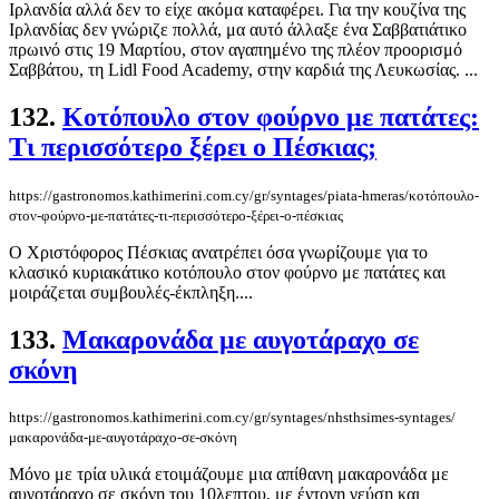
Ιρλανδία αλλά δεν το είχε ακόμα καταφέρει. Για την κουζίνα της
Ιρλανδίας δεν γνώριζε πολλά, μα αυτό άλλαξε ένα Σαββατιάτικο
πρωινό στις 19 Μαρτίου, στον αγαπημένο της πλέον προορισμό
Σαββάτου, τη Lidl Food Academy, στην καρδιά της Λευκωσίας. ...
132.
Κοτόπουλο στον φούρνο με πατάτες:
Τι περισσότερο ξέρει ο Πέσκιας;
https://gastronomos.kathimerini.com.cy/gr/syntages/piata-hmeras/κοτόπουλο-
στον-φούρνο-με-πατάτες-τι-περισσότερο-ξέρει-ο-πέσκιας
Ο Χριστόφορος Πέσκιας ανατρέπει όσα γνωρίζουμε για το
κλασικό κυριακάτικο κοτόπουλο στον φούρνο με πατάτες και
μοιράζεται συμβουλές-έκπληξη....
133.
Μακαρονάδα με αυγοτάραχο σε
σκόνη
https://gastronomos.kathimerini.com.cy/gr/syntages/nhsthsimes-syntages/
μακαρονάδα-με-αυγοτάραχο-σε-σκόνη
Μόνο με τρία υλικά ετοιμάζουμε μια απίθανη μακαρονάδα με
αυγοτάραχο σε σκόνη του 10λεπτου, με έντονη γεύση και