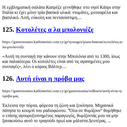
Η εμβληματική σαλάτα Καπρέζε γεννήθηκε στο νησί Κάπρι στην
Ιταλία κι έχει μόνο τρία βασικά υλικά: ντομάτες, μοτσαρέλα και
βασιλικό. Λιτή, εύκολη και πεντανόστιμη....
125.
Κοτολέτες α λα μπολονιέζε
https://gastronomos.kathimerini.com.cy/gr/syntages/piata-hmeras/κοτολέτες-α-
λα-μπολονιέζε
«Αυτή τη συνταγή την κάνουν στην Μπολόνια από το 1300, ίσως
και παλαιότερα. Οι κοτολέτες είναι από τις αγαπημένες μου
συνταγές», λέει ο κύριος Βάλτερ....
126.
Αυτή είναι η πρόβα μας
https://gastronomos.kathimerini.com.cy/gr/gastronomia/eidhseis/αυτή-είναι-η-
πρόβα-μας
Έκλεισα την πόρτα, φόρεσα τη ζώνη και ξεκίνησα. Μηχανικά
πάτησα το κουμπί του ραδιοφώνου. ''Όλα σε θυμίζουν'' θυμήθηκε
ο επίσης αγουροξυπνημένος παραγωγός, θυμίζοντάς μου να μην
ξανακούσω αυτό το τραγούδι πρωί και μάλιστα Δευτέρας. ...