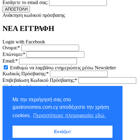
Εισάγετε το email σας:
ΑΠΟΣΤΟΛΗ
Ανάκτηση κωδικού πρόσβασης
ΝΕΑ ΕΓΓΡΑΦΗ
Login with Facebook
Ονομα:*
Επώνυμο:*
Email:*
Επιθυμώ να λαμβάνω ενημερώσεις μέσω Newsletter
Κωδικός Πρόσβασης:*
Επιβεβαίωση Κωδικού Πρόσβασης:*
Αποδοχή
όρων χρήσης
ΕΓΓΡΑΦΗ
Με την περιήγησή σας στο
×
gastronomos.com.cy αποδέχεστε την χρήση
NEWSLETTER - ΕΓΓΡΑΦΗ
cookies.
Περισσότερες πληροφορίες εδώ.
Ονομα:*
Εντάξει!
Επώνυμο:*