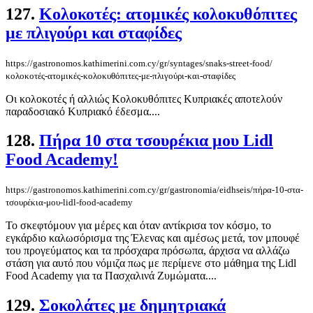
127.
Κολοκοτές: ατομικές κολοκυθόπιτες
με πλιγούρι και σταφίδες
https://gastronomos.kathimerini.com.cy/gr/syntages/snaks-street-food/
κολοκοτές-ατομικές-κολοκυθόπιτες-με-πλιγούρι-και-σταφίδες
Οι κολοκοτές ή αλλιώς Κολοκυθόπιτες Κυπριακές αποτελούν
παραδοσιακό Κυπριακό έδεσμα....
128.
Πήρα 10 στα τσουρέκια μου Lidl
Food Academy!
https://gastronomos.kathimerini.com.cy/gr/gastronomia/eidhseis/πήρα-10-στα-
τσουρέκια-μου-lidl-food-academy
Το σκεφτόμουν για μέρες και όταν αντίκρισα τον κόσμο, το
εγκάρδιο καλωσόρισμα της Έλενας και αμέσως μετά, τον μπουφέ
του προγεύματος και τα πρόσχαρα πρόσωπα, άρχισα να αλλάζω
στάση για αυτό που νόμιζα πως με περίμενε στο μάθημα της Lidl
Food Academy για τα Πασχαλινά Ζυμώματα....
129.
Σοκολάτες με δημητριακά