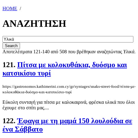
HOME
/
ΑΝΑΖΗΤΗΣΗ
Αποτελέσματα 121-140 από 508 που βρέθηκαν αναζητώντας
Υλικά
.
121.
Πίτσα με κολοκυθάκια, δυόσμο και
κατσικίσιο τυρί
https://gastronomos.kathimerini.com.cy/gr/syntages/snaks-street-food/πίτσα-με-
κολοκυθάκια-δυόσμο-και-κατσικίσιο-τυρί
Εύκολη συνταγή για πίτσα με καλοκαιρινά, φρέσκα υλικά που όλοι
έχουμε στο σπίτι μας....
122.
Έφαγα με τη μαμά 150 λουλούδια σε
ένα Σάββατο