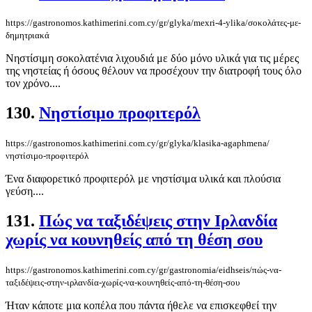
https://gastronomos.kathimerini.com.cy/gr/glyka/mexri-4-ylika/σοκολάτες-με-
δημητριακά
Νηστίσιμη σοκολατένια λιχουδιά με δύο μόνο υλικά για τις μέρες
της νηστείας ή όσους θέλουν να προσέχουν την διατροφή τους όλο
τον χρόνο....
130.
Νηστίσιμο προφιτερόλ
https://gastronomos.kathimerini.com.cy/gr/glyka/klasika-agaphmena/
νηστίσιμο-προφιτερόλ
Ένα διαφορετικό προφιτερόλ με νηστίσιμα υλικά και πλούσια
γεύση....
131.
Πώς να ταξιδέψεις στην Ιρλανδία
χωρίς να κουνηθείς από τη θέση σου
https://gastronomos.kathimerini.com.cy/gr/gastronomia/eidhseis/πώς-να-
ταξιδέψεις-στην-ιρλανδία-χωρίς-να-κουνηθείς-από-τη-θέση-σου
Ήταν κάποτε μια κοπέλα που πάντα ήθελε να επισκεφθεί την