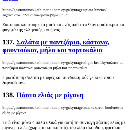
https://gastronomos.kathimerini.com.cy/gr/syntages/piata-hmeras/
λαχανοντολμάδες-αυγολέμονο-βήμα-βήμα
Σας αποκαλύπτουμε τα μυστικά ενός από τα πλέον αριστοκρατικά
φαγητά της ελληνικής κουζίνας....
137.
Σαλάτα με παντζάρια, κάστανα,
φουντούκια, μήλα και πορτοκάλια
https://gastronomos.kathimerini.com.cy/gr/syntages/light-healthy/σαλάτα-με-
παντζάρια-κάστανα-φουντούκια-μήλα-και-πορτοκάλια
Πρωτότυπη σαλάτα με υφές και συνδυασμούς γεύσεων που
ξαφνιάζουν....
138.
Πάστα ελιάς με ρίγανη
https://gastronomos.kathimerini.com.cy/gr/syntages/snaks-street-food/πάστα-
ελιάς-με-ρίγανη
Εδώ είναι μόνο 4 απλά υλικά για αυτή τη συνταγή πάστας ελιάς με
ρίγανη– ελιές (χωρίς το κουκούτσι), σκελίδα σκόρδου, φρέσκια