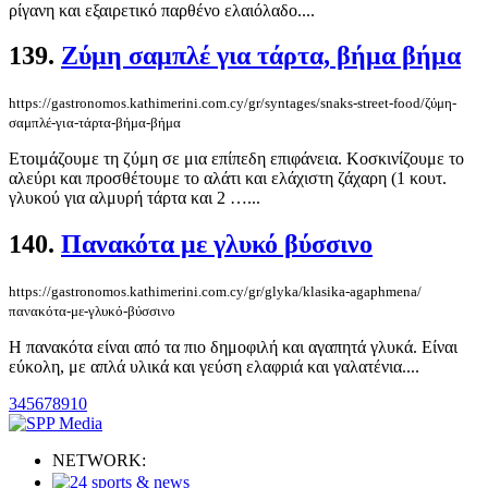
ρίγανη και εξαιρετικό παρθένο ελαιόλαδο....
139.
Ζύμη σαμπλέ για τάρτα, βήμα βήμα
https://gastronomos.kathimerini.com.cy/gr/syntages/snaks-street-food/ζύμη-
σαμπλέ-για-τάρτα-βήμα-βήμα
Ετοιμάζουμε τη ζύμη σε μια επίπεδη επιφάνεια. Κοσκινίζουμε το
αλεύρι και προσθέτουμε το αλάτι και ελάχιστη ζάχαρη (1 κουτ.
γλυκού για αλμυρή τάρτα και 2 …...
140.
Πανακότα με γλυκό βύσσινο
https://gastronomos.kathimerini.com.cy/gr/glyka/klasika-agaphmena/
πανακότα-με-γλυκό-βύσσινο
Η πανακότα είναι από τα πιο δημοφιλή και αγαπητά γλυκά. Είναι
εύκολη, με απλά υλικά και γεύση ελαφριά και γαλατένια....
3
4
5
6
7
8
9
10
NETWORK: