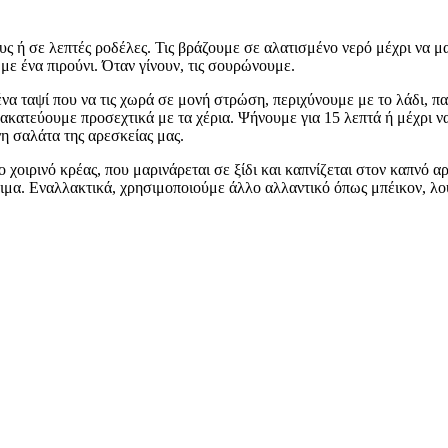
ους ή σε λεπτές ροδέλες. Τις βράζουμε σε αλατισμένο νερό μέχρι να
με ένα πιρούνι. Όταν γίνουν, τις σουρώνουμε.
α ταψί που να τις χωρά σε μονή στρώση, περιχύνουμε με το λάδι, πασ
νακατεύουμε προσεχτικά με τα χέρια. Ψήνουμε για 15 λεπτά ή μέχρι να
νη σαλάτα της αρεσκείας μας.
ο χοιρινό κρέας, που μαρινάρεται σε ξίδι και καπνίζεται στον καπν
φιμα. Εναλλακτικά, χρησιμοποιούμε άλλο αλλαντικό όπως μπέικον, λο