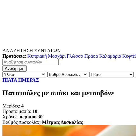
ΑΝΑΖΗΤΗΣΗ ΣΥΝΤΑΓΩΝ
Προτάσεις:
Κυπριακή
Μοσχάρι
Γλώσσα
Πράσα
Καλαμάρια
Κεφτέ
ΠΙΑΤΑ ΗΜΕΡΑΣ
Πατατούλες με απάκι και μετσοβόνε
Μερίδες:
4
Προετοιμασία:
10'
Χρόνος:
περίπου 30'
Βαθμός Δυσκολίας:
Μέτριας Δυσκολίας