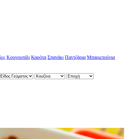
δες
Κουνουπίδι
Καρότα
Σπανάκι
Παντζάρια
Μπαρμπούνια