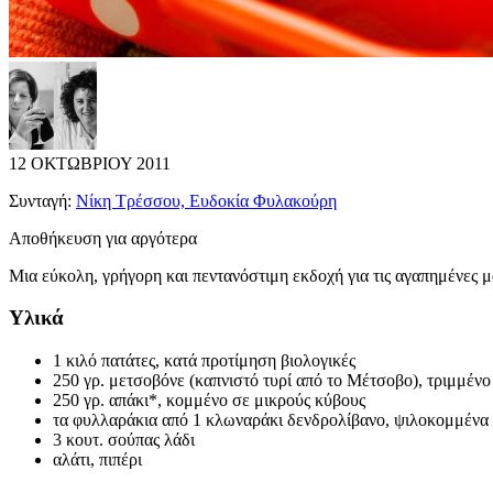
12 ΟΚΤΩΒΡΙΟΥ 2011
Συνταγή:
Νίκη Τρέσσου, Ευδοκία Φυλακούρη
Αποθήκευση για αργότερα
Μια εύκολη, γρήγορη και πεντανόστιμη εκδοχή για τις αγαπημένες μ
Υλικά
1 κιλό πατάτες, κατά προτίμηση βιολογικές
250 γρ. μετσοβόνε (καπνιστό τυρί από το Μέτσοβο), τριμμένο
250 γρ. απάκι*, κομμένο σε μικρούς κύβους
τα φυλλαράκια από 1 κλωναράκι δενδρολίβανο, ψιλοκομμένα 
3 κουτ. σούπας λάδι
αλάτι, πιπέρι