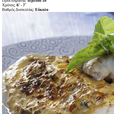
Προετοιμασία:
περίπου 10'
Χρόνος:
6' - 7΄
Βαθμός Δυσκολίας:
Εύκολο