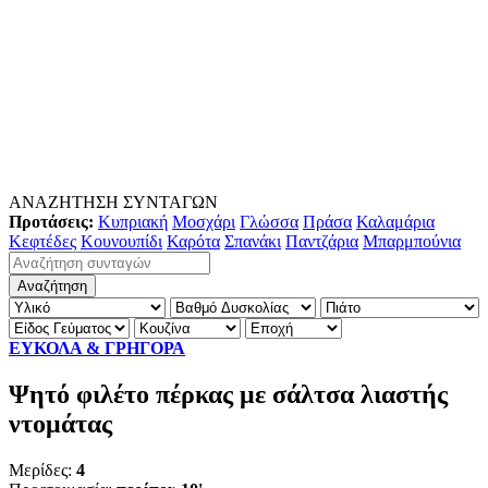
ΑΝΑΖΗΤΗΣΗ ΣΥΝΤΑΓΩΝ
Προτάσεις:
Κυπριακή
Μοσχάρι
Γλώσσα
Πράσα
Καλαμάρια
Κεφτέδες
Κουνουπίδι
Καρότα
Σπανάκι
Παντζάρια
Μπαρμπούνια
ΕΥΚΟΛΑ & ΓΡΗΓΟΡΑ
Ψητό φιλέτο πέρκας με σάλτσα λιαστής
ντομάτας
Μερίδες:
4