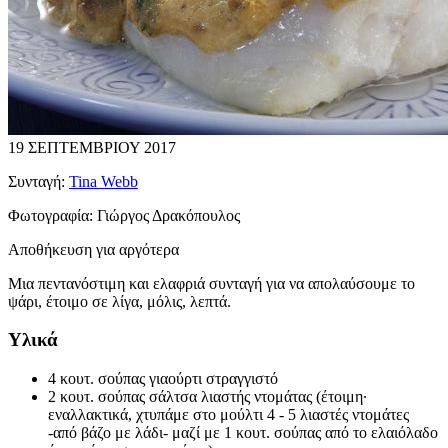
19 ΣΕΠΤΕΜΒΡΙΟΥ 2017
Συνταγή:
Tina Webb
Φωτογραφία:
Γιώργος Δρακόπουλος
Αποθήκευση για αργότερα
Μια πεντανόστιμη και ελαφριά συνταγή για να απολαύσουμε το
ψάρι, έτοιμο σε λίγα, μόλις, λεπτά.
Υλικά
4 κουτ. σούπας γιαούρτι στραγγιστό
2 κουτ. σούπας σάλτσα λιαστής ντομάτας (έτοιμη·
εναλλακτικά, χτυπάμε στο μούλτι 4 - 5 λιαστές ντομάτες
-από βάζο με λάδι- μαζί με 1 κουτ. σούπας από το ελαιόλαδο