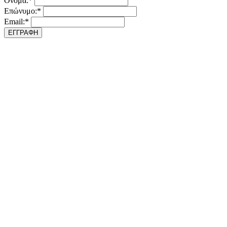
Ονομα:*
Επώνυμο:*
Email:*
ΕΓΓΡΑΦΗ