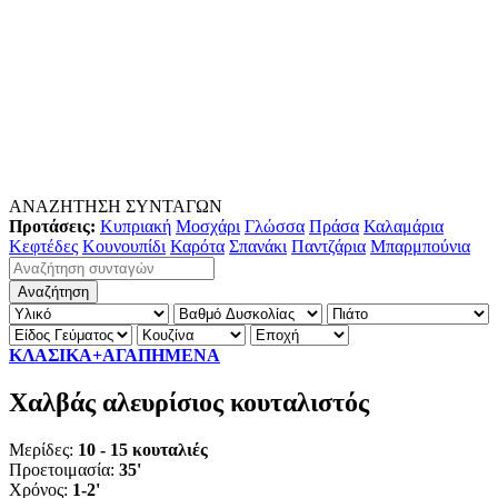
ΑΝΑΖΗΤΗΣΗ ΣΥΝΤΑΓΩΝ
Προτάσεις:
Κυπριακή
Μοσχάρι
Γλώσσα
Πράσα
Καλαμάρια
Κεφτέδες
Κουνουπίδι
Καρότα
Σπανάκι
Παντζάρια
Μπαρμπούνια
ΚΛΑΣΙΚΑ+ΑΓΑΠΗΜΕΝΑ
Χαλβάς αλευρίσιος κουταλιστός
Μερίδες:
10 - 15 κουταλιές
Προετοιμασία:
35'
Χρόνος:
1-2'