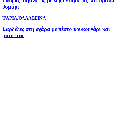
Γαύρος μαρινάτος με νερό ντομάτας και φρέσκο
θυμάρι
ΨΑΡΙΑ/ΘΑΛΑΣΣΙΝΑ
Σαρδέλες στη σχάρα με πέστο κουκουνάρι και
μαϊντανό