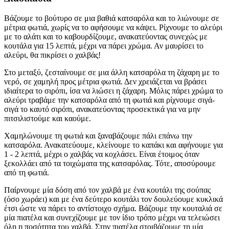
Βάζουμε το βούτυρο σε μια βαθιά κατσαρόλα και το λιώνουμε σε
μέτρια φωτιά, χωρίς να το αφήσουμε να κάψει. Ρίχνουμε το αλεύρι
με το αλάτι και το καβουρδίζουμε, ανακατεύοντας συνεχώς με
κουτάλα για 15 λεπτά, μέχρι να πάρει χρώμα. Αν μαυρίσει το
αλεύρι, θα πικρίσει ο χαλβάς!
Στο μεταξύ, ζεσταίνουμε σε μια άλλη κατσαρόλα τη ζάχαρη με το
νερό, σε χαμηλή προς μέτρια φωτιά. Δεν χρειάζεται να βράσει
ιδιαίτερα το σιρόπι, ίσα να λιώσει η ζάχαρη. Μόλις πάρει χρώμα το
αλεύρι τραβάμε την κατσαρόλα από τη φωτιά και ρίχνουμε σιγά-
σιγά το καυτό σιρόπι, ανακατεύοντας προσεκτικά για να μην
πιτσιλιστούμε και καούμε.
Χαμηλώνουμε τη φωτιά και ξαναβάζουμε πάλι επάνω την
κατσαρόλα. Ανακατεύουμε, κλείνουμε το καπάκι και αφήνουμε για
1 - 2 λεπτά, μέχρι ο χαλβάς να κοχλάσει. Είναι έτοιμος όταν
ξεκολλάει από τα τοιχώματα της κατσαρόλας. Τότε, αποσύρουμε
από τη φωτιά.
Παίρνουμε μία δόση από τον χαλβά με ένα κουτάλι της σούπας
(όσο χωράει) και με ένα δεύτερο κουτάλι τον δουλεύουμε κυκλικά
έτσι ώστε να πάρει το αντίστοιχο σχήμα. Βάζουμε την κουταλιά σε
μία πιατέλα και συνεχίζουμε με τον ίδιο τρόπο μέχρι να τελειώσει
όλη η ποσότητα του χαλβά. Στην πιατέλα στοιβάζουμε τη μία