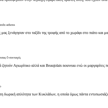
tedx-athens
ας ξενάγησαν στο ταξίδι της τροφής από το χωράφι στο πιάτο και μας
τσας-5-συνταγές
 ζητούν Αγιωρίτικο αλλά και Βeaujolais nouveau ενώ οι μαργαρίτες πα
ο
στη δωρική απλότητα των Κυκλάδων, η οποία όµως πάντα εντυπωσιάζει