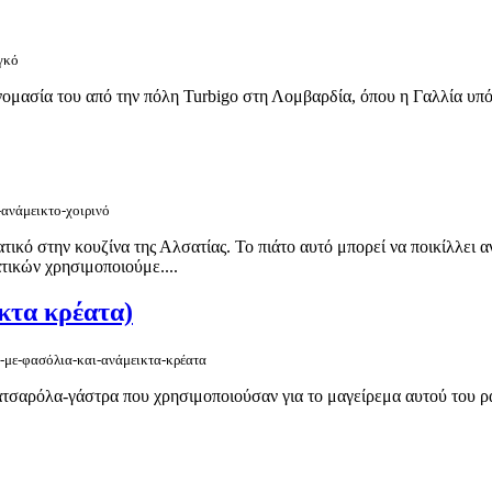
γκό
ονομασία του από την πόλη Turbigo στη Λομβαρδία, όπου η Γαλλία υ
-ανάμεικτο-χοιρινό
ατικό στην κουζίνα της Αλσατίας. Το πιάτο αυτό μπορεί να ποικίλλε
τικών χρησιμοποιούμε....
κτα κρέατα)
ύ-με-φασόλια-και-ανάμεικτα-κρέατα
τσαρόλα-γάστρα που χρησιμοποιούσαν για το μαγείρεμα αυτού του ρα