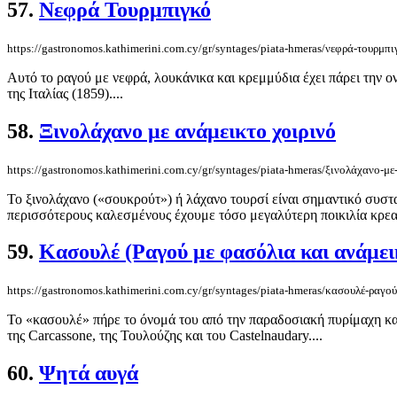
57.
Νεφρά Τουρμπιγκό
https://gastronomos.kathimerini.com.cy/gr/syntages/piata-hmeras/νεφρά-τουρμπι
Αυτό το ραγού με νεφρά, λουκάνικα και κρεμμύδια έχει πάρει την 
της Ιταλίας (1859)....
58.
Ξινολάχανο με ανάμεικτο χοιρινό
https://gastronomos.kathimerini.com.cy/gr/syntages/piata-hmeras/ξινολάχανο-με
Το ξινολάχανο («σουκρούτ») ή λάχανο τουρσί είναι σημαντικό συστ
περισσότερους καλεσμένους έχουμε τόσο μεγαλύτερη ποικιλία κρεα
59.
Κασουλέ (Ραγού με φασόλια και ανάμει
https://gastronomos.kathimerini.com.cy/gr/syntages/piata-hmeras/κασουλέ-ραγο
Το «κασουλέ» πήρε το όνομά του από την παραδοσιακή πυρίμαχη κα
της Carcassone, της Τουλούζης και του Castelnaudary....
60.
Ψητά αυγά