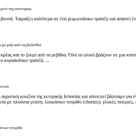
ιρινό-της-αστούριας
ουνά. Ταιριάζει καλύτερα σε ένα χειμωνιάτικο τραπέζι και απαιτεί έν
ι-με-ρύζι-από-τη-βαλένθια
έας και το ζουμί από τα ρεβίθια. Όλα τα υλικά βράζουν σε μια κατσ
ο κυριακάτικο τραπέζι. ...
χανικά
 αγροτική κουζίνα της κεντρικής Ισπανίας και αποτελεί βάλσαμο για 
ντα με πλούσια γεύση: λουκάνικο τσορίθο (chorizo), γλυκές πιπεριές, 
άνικο-τσορίθο