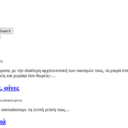
α
.
ός
ύματα, με την ιδιαίτερη αρχιτεκτονική των οικισμών τους, τα μικρά 
ίς και χωράφι όσο θωρείς»....
, φίνες
ς-γλυκές-φίνες
να απολαύσουμε τη λεπτή γεύση τους....
ιά