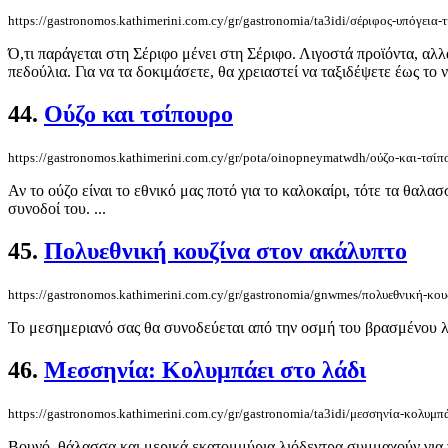
https://gastronomos.kathimerini.com.cy/gr/gastronomia/ta3idi/σέριφος-υπόγεια-τ
Ό,τι παράγεται στη Σέριφο μένει στη Σέριφο. Λιγοστά προϊόντα, αλ
πεδούλια. Για να τα δοκιμάσετε, θα χρειαστεί να ταξιδέψετε έως το 
44.
Ούζο και τσίπουρο
https://gastronomos.kathimerini.com.cy/gr/pota/oinopneymatwdh/ούζο-και-τσίπ
Αν το ούζο είναι το εθνικό μας ποτό για το καλοκαίρι, τότε τα θαλασ
συνοδοί του. ...
45.
Πολυεθνική κουζίνα στον ακάλυπτο
https://gastronomos.kathimerini.com.cy/gr/gastronomia/gnwmes/πολυεθνική-κο
Το μεσημεριανό σας θα συνοδεύεται από την οσμή του βρασμένου λά
46.
Μεσσηνία: Κολυμπάει στο λάδι
https://gastronomos.kathimerini.com.cy/gr/gastronomia/ta3idi/μεσσηνία-κολυμπά
Βουνό, θάλασσα και μερικά εκατομμύρια λιόδεντρα συμμαχούν για να