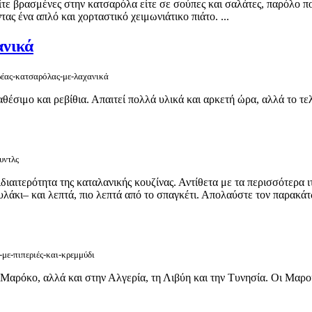
ίτε βρασμένες στην κατσαρόλα είτε σε σούπες και σαλάτες, παρόλο πο
ας ένα απλό και χορταστικό χειμωνιάτικο πιάτο. ...
ανικά
κρέας-κατσαρόλας-με-λαχανικά
αθέσιμο και ρεβίθια. Απαιτεί πολλά υλικά και αρκετή ώρα, αλλά το τε
υντλς
διαιτερότητα της καταλανικής κουζίνας. Αντίθετα με τα περισσότερα ι
τυλάκι– και λεπτά, πιο λεπτά από το σπαγκέτι. Απολαύστε τον παρακάτ
-με-πιπεριές-και-κρεμμύδι
ο Μαρόκο, αλλά και στην Αλγερία, τη Λιβύη και την Τυνησία. Οι Μαροκ