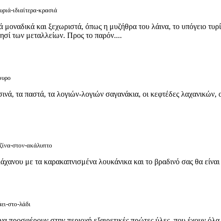
υριά-ιδιαίτερα-κρασιά
λά μοναδικά και ξεχωριστά, όπως η μυζήθρα του λάινα, το υπόγειο τυρ
νησί των μεταλλείων. Προς το παρόν....
ουρο
σινά, τα παστά, τα λογιών-λογιών σαγανάκια, οι κεφτέδες λαχανικών, οι
υζίνα-στον-ακάλυπτο
χανου με τα καρακαπνισμένα λουκάνικα και το βραδινό σας θα είναι
ει-στο-λάδι
 προσφέρουν στην περιοχή εξαιρετικές πρώτες ύλες, που έχουν όλα τ