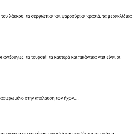
ί του λάκκου, τα σερφιώτικα και ψαροσύρικα κρασιά, τα μερακλίδικα
 αντζούγιες, τα τουρσιά, τα καυτερά και πικάντικα ντιπ είναι οι
 αφιερωμένο στην απόλαυση των ήχων....
α εχέγγυα για να κάνουν γνωστή και περιζήτητη την ντόπια