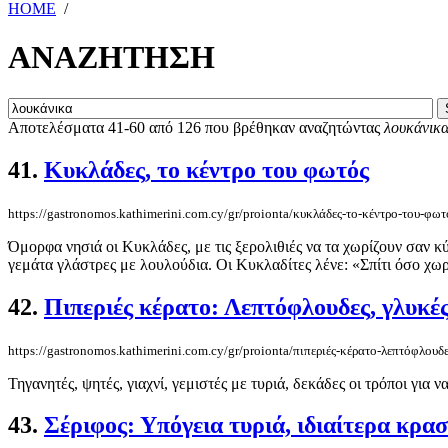
HOME
/
ΑΝΑΖΗΤΗΣΗ
Αποτελέσματα 41-60 από 126 που βρέθηκαν αναζητώντας
λουκάνικ
41.
Κυκλάδες, το κέντρο του φωτός
https://gastronomos.kathimerini.com.cy/gr/proionta/κυκλάδες-το-κέντρο-του-φωτ
Όμορφα νησιά οι Κυκλάδες, με τις ξερολιθιές να τα χωρίζουν σαν κ
γεμάτα γλάστρες με λουλούδια. Οι Κυκλαδίτες λένε: «Σπίτι όσο χωρε
42.
Πιπεριές κέρατο: Λεπτόφλουδες, γλυκές
https://gastronomos.kathimerini.com.cy/gr/proionta/πιπεριές-κέρατο-λεπτόφλουδε
Τηγανητές, ψητές, γιαχνί, γεμιστές με τυριά, δεκάδες οι τρόποι για 
43.
Σέριφος: Υπόγεια τυριά, ιδιαίτερα κρασ