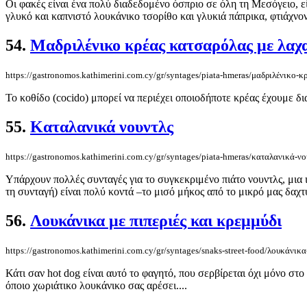
Οι φακές είναι ένα πολύ διαδεδομένο όσπριο σε όλη τη Μεσόγειο, ε
γλυκό και καπνιστό λουκάνικο τσορίθο και γλυκιά πάπρικα, φτιάχνοντ
54.
Μαδριλένικο κρέας κατσαρόλας με λαχ
https://gastronomos.kathimerini.com.cy/gr/syntages/piata-hmeras/μαδριλένικο-
Το κοθίδο (cocido) μπορεί να περιέχει οποιοδήποτε κρέας έχουμε δι
55.
Καταλανικά νουντλς
https://gastronomos.kathimerini.com.cy/gr/syntages/piata-hmeras/καταλανικά-νο
Υπάρχουν πολλές συνταγές για το συγκεκριμένο πιάτο νουντλς, μια ι
τη συνταγή) είναι πολύ κοντά –το μισό μήκος από το μικρό μας δαχ
56.
Λουκάνικα με πιπεριές και κρεμμύδι
https://gastronomos.kathimerini.com.cy/gr/syntages/snaks-street-food/λουκάνικα
Κάτι σαν hot dog είναι αυτό το φαγητό, που σερβίρεται όχι μόνο στ
όποιο χωριάτικο λουκάνικο σας αρέσει....