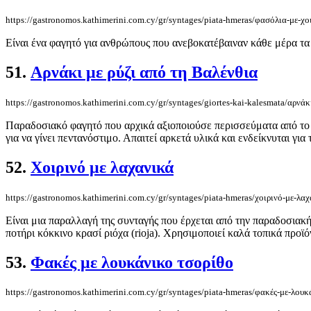
https://gastronomos.kathimerini.com.cy/gr/syntages/piata-hmeras/φασόλια-με-χο
Είναι ένα φαγητό για ανθρώπους που ανεβοκατέβαιναν κάθε μέρα τα β
51.
Αρνάκι με ρύζι από τη Βαλένθια
https://gastronomos.kathimerini.com.cy/gr/syntages/giortes-kai-kalesmata/αρνάκ
Παραδοσιακό φαγητό που αρχικά αξιοποιούσε περισσεύματα από το κρ
για να γίνει πεντανόστιμο. Απαιτεί αρκετά υλικά και ενδείκνυται για τ
52.
Χοιρινό με λαχανικά
https://gastronomos.kathimerini.com.cy/gr/syntages/piata-hmeras/χοιρινό-με-λα
Είναι μια παραλλαγή της συνταγής που έρχεται από την παραδοσιακή
ποτήρι κόκκινο κρασί ριόχα (rioja). Χρησιμοποιεί καλά τοπικά προϊό
53.
Φακές με λουκάνικο τσορίθο
https://gastronomos.kathimerini.com.cy/gr/syntages/piata-hmeras/φακές-με-λουκ