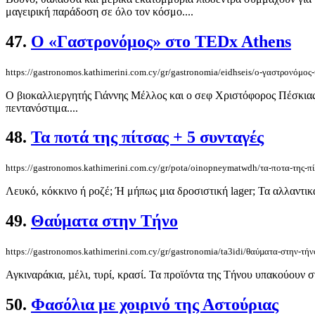
μαγειρική παράδοση σε όλο τον κόσμο....
47.
Ο «Γαστρονόμος» στο TEDx Athens
https://gastronomos.kathimerini.com.cy/gr/gastronomia/eidhseis/ο-γαστρονόμος-
Ο βιοκαλλιεργητής Γιάννης Μέλλος και ο σεφ Χριστόφορος Πέσκιας μ
πεντανόστιμα....
48.
Τα ποτά της πίτσας + 5 συνταγές
https://gastronomos.kathimerini.com.cy/gr/pota/oinopneymatwdh/τα-ποτα-της-πί
Λευκό, κόκκινο ή ροζέ; Ή μήπως μια δροσιστική lager; Τα αλλαντικά
49.
Θαύµατα στην Τήνο
https://gastronomos.kathimerini.com.cy/gr/gastronomia/ta3idi/θαύµατα-στην-τήν
Αγκιναράκια, µέλι, τυρί, κρασί. Τα προϊόντα της Τήνου υπακούουν 
50.
Φασόλια με χοιρινό της Αστούριας