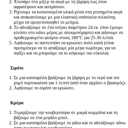
Χτυπάμε στο μίξερ τα αυγά με τη ζάχαρη έως ότου
αφρατέψουν και ασπρίσουν.
Ρίχνουμε τα κοσκινισμένα υλικά μέσα στα χτυπημένα αυγά
και ανακατεύουμε με μια ελαστική σπάτουλα σιλικόνης
μέχρι να ομογενοποιηθεί το μείγμα.
Το αδειάζουμε σε ένα τσέρκι διαμέτρου 24 εκ. (που έχουμε
κλείσει στο κάτω μέρος με αλουμινόχαρτο) και ψήνουμε σε
προθερμασμένο φούρνο στους 180°C για 25-30 λεπτά.
Αφήνουμε το παντεσπάνι να κρυώσει πολύ καλά (είναι
προτιμότερο να το φτιάξουμε μία μέρα νωρίτερα, για να
σφίξει και να μπορούμε να το κόψουμε πιο εύκολα).
Σιρόπι
Σε μια κατσαρόλα βράζουμε τη ζάχαρη με το νερό και τον
χυμό πορτοκαλιού για 1 λεπτό (από όταν αρχίσει ο βρασμός).
Αφήνουμε το σιρόπι να κρυώσει.
Κρέμα
Τεμαχίζουμε την κουβερτούρα σε μικρά κομμάτια και τη
βάζουμε σε ένα μεγάλο μπολ.
Σε μια κατσαρόλα βράζουμε το γάλα και το αδειάζουμε πάνω
στην τεμαχισμένη κουβερτούρα.