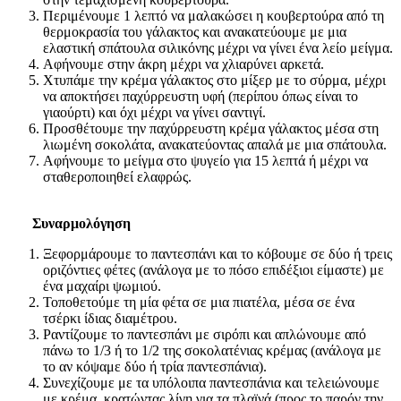
Περιμένουμε 1 λεπτό να μαλακώσει η κουβερτούρα από τη
θερμοκρασία του γάλακτος και ανακατεύουμε με μια
ελαστική σπάτουλα σιλικόνης μέχρι να γίνει ένα λείο μείγμα.
Αφήνουμε στην άκρη μέχρι να χλιαρύνει αρκετά.
Χτυπάμε την κρέμα γάλακτος στο μίξερ με το σύρμα, μέχρι
να αποκτήσει παχύρρευστη υφή (περίπου όπως είναι το
γιαούρτι) και όχι μέχρι να γίνει σαντιγί.
Προσθέτουμε την παχύρρευστη κρέμα γάλακτος μέσα στη
λιωμένη σοκολάτα, ανακατεύοντας απαλά με μια σπάτουλα.
Αφήνουμε το μείγμα στο ψυγείο για 15 λεπτά ή μέχρι να
σταθεροποιηθεί ελαφρώς.
Συναρμολόγηση
Ξεφορμάρουμε το παντεσπάνι και το κόβουμε σε δύο ή τρεις
οριζόντιες φέτες (ανάλογα με το πόσο επιδέξιοι είμαστε) με
ένα μαχαίρι ψωμιού.
Τοποθετούμε τη μία φέτα σε μια πιατέλα, μέσα σε ένα
τσέρκι ίδιας διαμέτρου.
Ραντίζουμε το παντεσπάνι με σιρόπι και απλώνουμε από
πάνω το 1/3 ή το 1/2 της σοκολατένιας κρέμας (ανάλογα με
το αν κόψαμε δύο ή τρία παντεσπάνια).
Συνεχίζουμε με τα υπόλοιπα παντεσπάνια και τελειώνουμε
με κρέμα, κρατώντας λίγη για τα πλαϊνά (προς το παρόν την