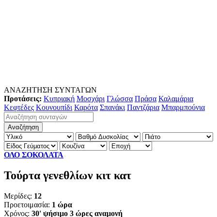
ΑΝΑΖΗΤΗΣΗ ΣΥΝΤΑΓΩΝ
Προτάσεις:
Κυπριακή
Μοσχάρι
Γλώσσα
Πράσα
Καλαμάρια
Κεφτέδες
Κουνουπίδι
Καρότα
Σπανάκι
Παντζάρια
Μπαρμπούνια
ΟΛΟ ΣΟΚΟΛΑΤΑ
Τούρτα γενεθλίων κιτ κατ
Μερίδες:
12
Προετοιμασία:
1 ώρα
Χρόνος:
30' ψήσιμο 3 ώρες αναμονή