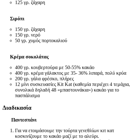
125 γρ. ζάχαρη
Σιρόπι
150 γρ. ζάχαρη
150 γρ. νερό
50 γρ. χυμός πορτοκαλιού
Κρέμα σοκολάτας
400 γρ. κουβερτούρα με 50-55% κακάο
400 γρ. κρέμα γάλακτος με 35- 36% λιπαρά, πολύ κρύα
200 γρ. γάλα φρέσκο, πλήρες
12 μίνι συσκευασίες Kit Kat (καθεμία περιέχει 4 τεμάχια,
συνολικά δηλαδή 48 «μπαστουνάκια») κακάο για το
πασπάλισμα
Διαδικασία
Παντεσπάνι
Για να ετοιμάσουμε την τούρτα γενεθλίων κιτ κατ
κοσκινίζουμε το κακάο μαζί με το αλεύρι.