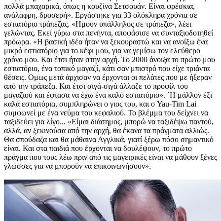
πολλά μπαχαρικά, όπως η κουζίνα Σετσουάν. Είναι φρέσκια,
ανάλαφρη, δροσερή». Εργάστηκε για 33 ολόκληρα χρόνια σε
εστιατόριο τράπεζας. «Ημουν υπάλληλος σε τράπεζα», λέει
γελώντας. Εκεί γύρω στα πενήντα, αποφάσισε να συνταξιοδοτηθεί
πρόωρα. «Η βασική ιδέα ήταν να ξεκουραστώ και να ανοίξω ένα
μικρό εστιατόριο για το κέφι μου, για να γεμίσω τον ελεύθερο
χρόνο μου. Και έτσι ήταν στην αρχή. Το 2000 άνοιξα το πρώτο μου
εστιατόριο, ένα τοπικό μαγαζί, κάτι σαν μπιστρό που είχε τριάντα
θέσεις. Ομως μετά άρχισαν να έρχονται οι πελάτες που με ήξεραν
από την τράπεζα. Και έτσι σιγά-σιγά άλλαζε το προφίλ του
μαγαζιού και έφτασα να έχω ένα καλό εστιατόριο». ΄Η μάλλον έξι
καλά εστιατόρια, συμπληρώνει ο γιος του, και ο Yau-Tim Lai
συμφωνεί με ένα νεύμα του κεφαλιού. Το βλέμμα του δείχνει να
ταξιδεύει για λίγο... «Είμαι διάσημος, μπορώ να ταξιδέψω παντού,
αλλά, αν ξεκινούσα από την αρχή, θα έκανα τα πράγματα αλλιώς.
Θα σπούδαζα και θα μάθαινα Αγγλικά, γιατί ξέρω πόσο σημαντικό
είναι. Και στα παιδιά που έρχονται να δουλέψουν, το πρώτο
πράγμα που τους λέω πριν από τις μαγειρικές είναι να μάθουν ξένες
γλώσσες για να μπορούν να επικοινωνήσουν».