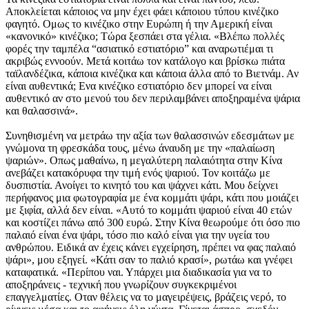
Αποκλείεται κάποιος να μην έχει φάει κάποιου τύπου κινέζικο
φαγητό. Ομως το κινέζικο στην Ευρώπη ή την Αμερική είναι
«κανονικό» κινέζικο; Τώρα ξεσπάει στα γέλια. «Βλέπω πολλές
φορές την ταμπέλα “ασιατικό εστιατόριο” και αναρωτιέμαι τι
ακριβώς εννοούν. Μετά κοιτάω τον κατάλογο και βρίσκω πιάτα
ταϊλανδέζικα, κάποια κινέζικα και κάποια άλλα από το Βιετνάμ. Αν
είναι αυθεντικά; Ενα κινέζικο εστιατόριο δεν μπορεί να είναι
αυθεντικό αν στο μενού του δεν περιλαμβάνει αποξηραμένα ψάρια
και θαλασσινά».
Συνηθισμένη να μετράω την αξία των θαλασσινών εδεσμάτων με
γνώμονα τη φρεσκάδα τους, μένω άναυδη με την «παλαίωση
ψαριών». Οπως μαθαίνω, η μεγαλύτερη παλαιότητα στην Κίνα
ανεβάζει κατακόρυφα την τιμή ενός ψαριού. Τον κοιτάζω με
δυσπιστία. Ανοίγει το κινητό του και ψάχνει κάτι. Μου δείχνει
περήφανος μια φωτογραφία με ένα κομμάτι ψάρι, κάτι που μοιάζει
με ξιφία, αλλά δεν είναι. «Αυτό το κομμάτι ψαριού είναι 40 ετών
και κοστίζει πάνω από 300 ευρώ. Στην Κίνα θεωρούμε ότι όσο πιο
παλαιό είναι ένα ψάρι, τόσο πιο καλό είναι για την υγεία του
ανθρώπου. Ειδικά αν έχεις κάνει εγχείρηση, πρέπει να φας παλαιό
ψάρι», μου εξηγεί. «Κάτι σαν το παλιό κρασί», ρωτάω και γνέφει
καταφατικά. «Περίπου ναι. Υπάρχει μια διαδικασία για να το
αποξηράνεις - τεχνική που γνωρίζουν συγκεκριμένοι
επαγγελματίες. Οταν θέλεις να το μαγειρέψεις, βράζεις νερό, το