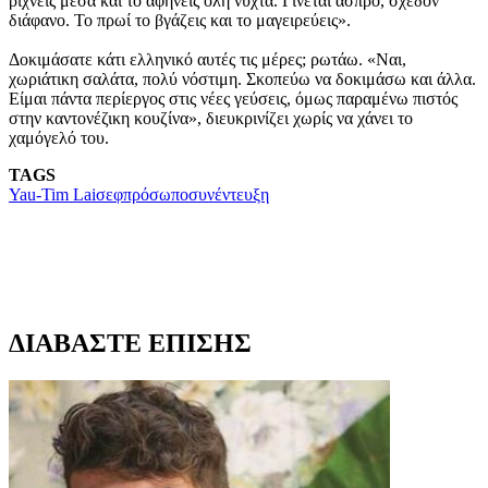
ρίχνεις μέσα και το αφήνεις όλη νύχτα. Γίνεται άσπρο, σχεδόν
διάφανο. Το πρωί το βγάζεις και το μαγειρεύεις».
Δοκιμάσατε κάτι ελληνικό αυτές τις μέρες; ρωτάω. «Ναι,
χωριάτικη σαλάτα, πολύ νόστιμη. Σκοπεύω να δοκιμάσω και άλλα.
Είμαι πάντα περίεργος στις νέες γεύσεις, όμως παραμένω πιστός
στην καντονέζικη κουζίνα», διευκρινίζει χωρίς να χάνει το
χαμόγελό του.
TAGS
Yau-Tim Lai
σεφ
πρόσωπο
συνέντευξη
ΔΙΑΒΑΣΤΕ ΕΠΙΣΗΣ