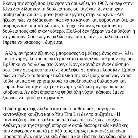
Εκείνη την εποχή που ξεκίνησε να δουλεύει, το 1967, οι σεφ στην
Κίνα δεν δίδασκαν τη δουλειά τους σε κανέναν, δεν υπήρχαν
μαθητευόμενοι σεφ, μόνο βοηθοί εργάτες στην κουζίνα. «Δεν
ήξεραν πώς να διδάσκουν, πώς να το κάνουν και φοβούνταν ότι, αν
μοιράζονταν τα μυστικά τους, υπήρχε κίνδυνος να χάσουν τη
δουλειά τους από έναν νεότερο. Πολλοί δεν ήξεραν να διαβάζουν ή
να γράφουν. Σου έλεγαν απλώς κάνε αυτό, κάνε το άλλο και εσύ
έπρεπε να υπακούς», διηγείται.
«Αλλά, αν ήσουν έξυπνος, μπορούσες να μάθεις μόνος σου», λέει
και το χαμόγελό του αποκτά μια νότα σκανταλιάς. «Ημουν τυχερός.
Βρέθηκα να δουλεύω στο Χονγκ Κονγκ κοντά σε έναν διάσημο
σεφ, έναν σεφ-μύθο που είχε δουλέψει σε σπίτια πλουσίων. Εμαθα
πώς να πλένω τα διαφορετικά υλικά της κινέζικης κουζίνας, να τα
κόβω και πώς να χρησιμοποιώ τα αποξηραμένα θαλασσινά και
ψάρια. Εκείνη την εποχή δεν είχαμε γκάζι και μαγειρεύαμε με
κάρβουνα. Αν κάτι έπρεπε να ψηθεί όλη νύχτα, κάποιος έμενε
ξύπνιος να προσέχει τη φωτιά».
Ο διάσημος σεφ, δίπλα στον οποίο μαθήτευσε, μαγείρευε
καντονέζικη κουζίνα και ο Yau-Tim Lai δεν το συζητάει. «Η
καντονέζικη είναι η καλύτερη από όλες τις κινέζικες κουζίνες.
Ανάλογα με την περιοχή υπάρχουν οκτώ διαφορετικές κινέζικες
που διαφέρουν αρκετά μεταξύ τους. Ομως η καντονέζικη είναι
ισορροπημένη, ούτε γλυκιά, όπως η κουζίνα της Σαγκάης, ούτε με