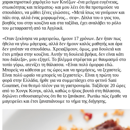
χαρακτηριστικό χαμόγελο των Κινέζων -ένα μείγμα ευγένειας,
στωικότητας και πείσματος- και μου λέει ότι θα προτιμούσε να
σπουδάσει, να μάθει ξένες γλώσσες. «Μετά ίσως να γινόμουν και
πάλι σεφ, αλλά ένας μορφωμένος... σεφ». Δίπλα του ο γιος του,
βοηθός του στην κουζίνα και στα ταξίδια, έχει αναλάβει το ρόλο
του μεταφραστή από τα Αγγλικά.
«Οταν ξεκίνησα να μαγειρεύω, ήμουν 17 χρόνων. Δεν ήταν πως
ήθελα να γίνω μάγειρας, αλλά δεν ήμουν καλός μαθητής και άρα
δεν γινόταν να σπουδάσω. Χρειαζόμουν, όμως, μια δουλειά και
έτσι μπήκα στην κουζίνα. Αυτήν τη δουλειά βρήκα, δεν είναι κάτι
που διάλεξα», μου εξηγεί. Το βλέμμα στρέφεται με θαυμασμό στο
τοπίο γύρω, ατενίζει τη θάλασσα. «Είναι πολύ όμορφα εδώ.
Μπορείς να κάθεσαι με τις ώρες και να ηρεμήσεις, να ξεχαστείς.
Είναι πολύ ωραίο να μπορείς να ξεχαστείς». Είναι η πρώτη του
φορά στην Ελλάδα, ήρθε για να συμμετάσχει στο φετινό Sani
Gourmet, ένα θεσμό πλέον για τη γαστρονομία. Ταξίδεψε 20 ώρες
από το Χονγκ Κονγκ, αλλά, καθώς ο ήλιος βουτά στη θάλασσα,
δηλώνει ενθουσιασμένος ότι θα το ξανάκανε. Ρωτάω πώς έμαθε να
μαγειρεύει και έτσι ξαναπιάνουμε το νήμα της διήγησης.