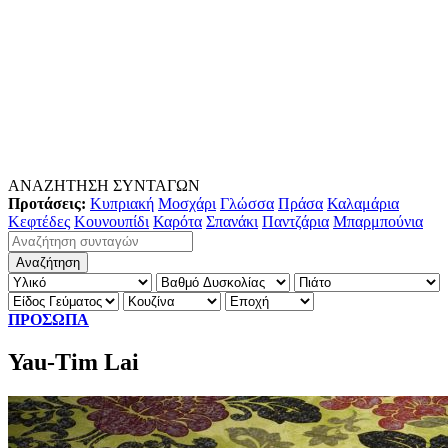
ΑΝΑΖΗΤΗΣΗ ΣΥΝΤΑΓΩΝ
Προτάσεις:
Κυπριακή
Μοσχάρι
Γλώσσα
Πράσα
Καλαμάρια
Κεφτέδες
Κουνουπίδι
Καρότα
Σπανάκι
Παντζάρια
Μπαρμπούνια
ΠΡΟΣΩΠΑ
Yau-Tim Lai