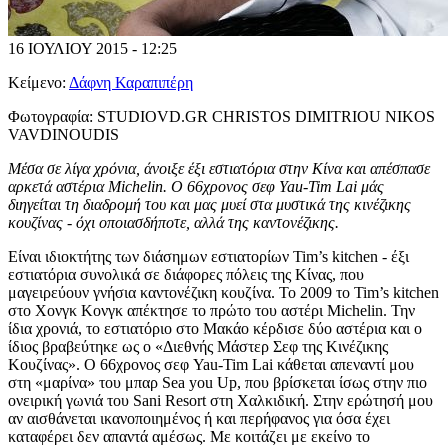
16 ΙΟΥΛΙΟΥ 2015 - 12:25
Κείμενο:
Δάφνη Καραπιπέρη
Φωτογραφία:
STUDIOVD.GR CHRISTOS DIMITRIOU NIKOS
VAVDINOUDIS
Μέσα σε λίγα χρόνια, άνοιξε έξι εστιατόρια στην Κίνα και απέσπασε
αρκετά αστέρια Michelin. Ο 66χρονος σεφ Yau-Tim Lai μάς
διηγείται τη διαδρομή του και μας μυεί στα μυστικά της κινέζικης
κουζίνας - όχι οποιασδήποτε, αλλά της καντονέζικης.
Είναι ιδιοκτήτης των διάσημων εστιατορίων Tim’s kitchen - έξι
εστιατόρια συνολικά σε διάφορες πόλεις της Κίνας, που
μαγειρεύουν γνήσια καντονέζικη κουζίνα. Το 2009 το Tim’s kitchen
στο Χονγκ Κονγκ απέκτησε το πρώτο του αστέρι Michelin. Την
ίδια χρονιά, το εστιατόριο στο Μακάο κέρδισε δύο αστέρια και ο
ίδιος βραβεύτηκε ως ο «Διεθνής Μάστερ Σεφ της Κινέζικης
Κουζίνας». Ο 66χρονος σεφ Yau-Tim Lai κάθεται απεναντί μου
στη «μαρίνα» του μπαρ Sea you Up, που βρίσκεται ίσως στην πιο
ονειρική γωνιά του Sani Resort στη Χαλκιδική. Στην ερώτησή μου
αν αισθάνεται ικανοποιημένος ή και περήφανος για όσα έχει
καταφέρει δεν απαντά αμέσως. Με κοιτάζει με εκείνο το