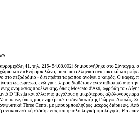
ασί
υρομιχάλη 41, τηλ. 215- 54.08.002) δημιουργήθηκε στο Σύνταγμα, στ
χώριο και διεθνή αμπελώνα, premium ελληνικά αναψυκτικά και μπίρες.
ο στο πεζοδρόμιο - ό,τι πρέπει τώρα που ανοίγει ο καιρός. Ο καφές, 
νεται ως espresso, ενώ για φίλτρου διαθέτουν έναν αιθιοπικό από την
υόμενης ονομασίας προέλευσης, όπως Moscato d'Asti, αφρώδη του Λίγη
ημνιό D 'Ifestia και άλλα από μεγάλους ή μικρότερους αξιόλογους π
arehouse, όπως μας ενημέρωσε ο συνιδιοκτήτης Γιώργος Λουκάς. Σε λίγ
 αναψυκτικά Three Cents, με μπουρμπουλήθρες μακράς διάρκειας. Απ
ή αντικαπνιστική στάση εντός και η πολύ λογική τιμολόγηση. Θα επ