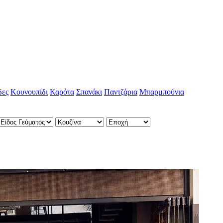
δες
Κουνουπίδι
Καρότα
Σπανάκι
Παντζάρια
Μπαρμπούνια