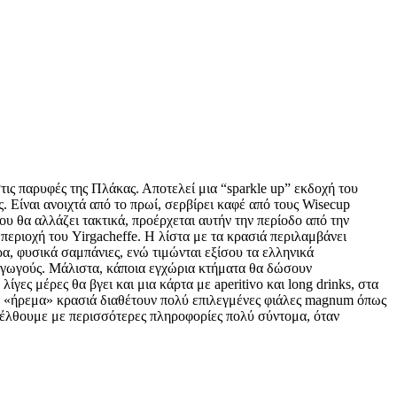
ις παρυφές της Πλάκας. Αποτελεί μια “sparkle up” εκδοχή του
 Είναι ανοιχτά από το πρωί, σερβίρει καφέ από τους Wisecup
που θα αλλάζει τακτικά, προέρχεται αυτήν την περίοδο από την
 περιοχή του Yirgacheffe. Η λίστα με τα κρασιά περιλαμβάνει
ρα, φυσικά σαμπάνιες, ενώ τιμώνται εξίσου τα ελληνικά
αραγωγούς. Μάλιστα, κάποια εγχώρια κτήματα θα δώσουν
ες μέρες θα βγει και μια κάρτα με aperitivo και long drinks, στα
ό «ήρεμα» κρασιά διαθέτουν πολύ επιλεγμένες φιάλες magnum όπως
ανέλθουμε με περισσότερες πληροφορίες πολύ σύντομα, όταν