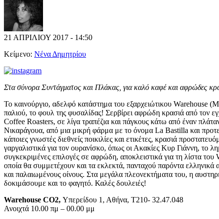
21 ΑΠΡΙΛΙΟΥ 2017 - 14:50
Κείμενο:
Νένα Δημητρίου
Στα σύνορα Συντάγματος και Πλάκας, για καλό καφέ και αφρώδες κρ
Το καινούργιο, αδελφό κατάστημα του εξαρχειώτικου Warehouse (Μα
παλιού, το φουλ της φυσαλίδας! Σερβίρει αφρώδη κρασιά από τον εγ
Coffee Roasters, σε λίγα τραπέζια και πάγκους κάτω από έναν πλάταν
Νικαράγουα, από μια μικρή φάρμα με το όνομα La Bastilla και προτεί
κάποιες γνωστές διεθνείς ποικιλίες και ετικέτες, κρασιά προστατε
γαργαλιστικά για τον ουρανίσκο, όπως οι Ακακίες Κυρ Γιάννη, το λ
συγκεκριμένες επιλογές σε αφρώδη, αποκλειστικά για τη λίστα του W
οποία θα συμμετέχουν και τα εκλεκτά, πανταχού παρόντα ελληνικά
και παλαιωμένους οίνους. Στα μεγάλα πλεονεκτήματα του, η αυστηρ
δοκιμάσουμε και το φαγητό. Καλές δουλειές!
Warehouse CO2,
Υπερείδου 1, Αθήνα, Τ210- 32.47.048
Ανοιχτά 10.00 πμ – 00.00 μμ