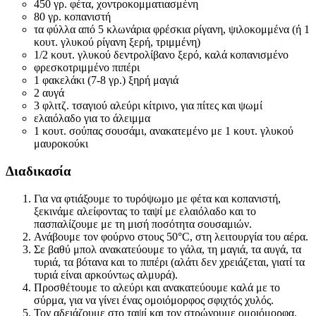
450 γρ. φέτα, χοντροκομματιασμένη
80 γρ. κοπανιστή
τα φύλλα από 5 κλωνάρια φρέσκια ρίγανη, ψιλοκομμένα (ή 1
κουτ. γλυκού ρίγανη ξερή, τριμμένη)
1/2 κουτ. γλυκού δεντρολίβανο ξερό, καλά κοπανισμένο
φρεσκοτριμμένο πιπέρι
1 φακελάκι (7-8 γρ.) ξηρή μαγιά
2 αυγά
3 φλιτζ. τσαγιού αλεύρι κίτρινο, για πίτες και ψωμί
ελαιόλαδο για το άλειμμα
1 κουτ. σούπας σουσάμι, ανακατεμένο με 1 κουτ. γλυκού
μαυροκούκι
Διαδικασία
Για να φτιάξουμε το τυρόψωμο με φέτα και κοπανιστή,
ξεκινάμε αλείφοντας το ταψί με ελαιόλαδο και το
πασπαλίζουμε με τη μισή ποσότητα σουσαμιών.
Ανάβουμε τον φούρνο στους 50°C, στη λειτουργία του αέρα.
Σε βαθύ μπολ ανακατεύουμε το γάλα, τη μαγιά, τα αυγά, τα
τυριά, τα βότανα και το πιπέρι (αλάτι δεν χρειάζεται, γιατί τα
τυριά είναι αρκούντως αλμυρά).
Προσθέτουμε το αλεύρι και ανακατεύουμε καλά με το
σύρμα, για να γίνει ένας ομοιόμορφος σφιχτός χυλός.
Τον αδειάζουμε στο ταψί και τον στρώνουμε ομοιόμορφα.