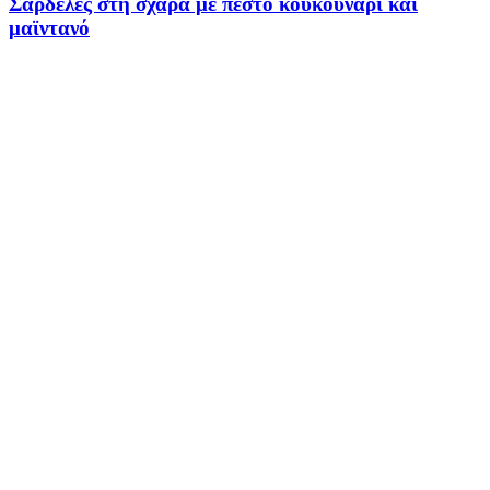
Σαρδέλες στη σχάρα με πέστο κουκουνάρι και
μαϊντανό