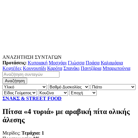
ΑΝΑΖΗΤΗΣΗ ΣΥΝΤΑΓΩΝ
Προτάσεις:
Κυπριακή
Μοσχάρι
Γλώσσα
Πράσα
Καλαμάρια
Κεφτέδες
Κουνουπίδι
Καρότα
Σπανάκι
Παντζάρια
Μπαρμπούνια
ΣΝΑΚΣ & STREET FOOD
Πίτσα «4 τυριά» με αραβική πίτα ολικής
άλεσης
Μερίδες:
Τεμάχια: 1