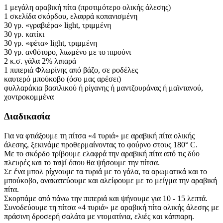
1 μεγάλη αραβική πίτα (προτιμότερο ολικής άλεσης)
1 σκελίδα σκόρδου, ελαφρά κοπανισμένη
30 γρ. «γραβιέρα» light, τριμμένη
30 γρ. κατίκι
30 γρ. «φέτα» light, τριμμένη
30 γρ. ανθότυρο, λιωμένο με το πιρούνι
2 κ.σ. γάλα 2% λιπαρά
1 πιπεριά Φλωρίνης από βάζο, σε ροδέλες
καυτερό μπούκοβο (όσο μας αρέσει)
φυλλαράκια βασιλικού ή ρίγανης ή μαντζουράνας ή μαϊντανού,
χοντροκομμένα
Διαδικασία
Για να φτιάξουμε τη πίτσα «4 τυριά» με αραβική πίτα ολικής
άλεσης, ξεκινάμε προθερμαίνοντας το φούρνο στους 180° C.
Με το σκόρδο τρίβουμε ελαφρά την αραβική πίτα από τις δύο
πλευρές και το ταψί όπου θα ψήσουμε την πίτσα.
Σε ένα μπολ ρίχνουμε τα τυριά με το γάλα, τα αρωματικά και το
μπούκοβο, ανακατεύουμε και αλείφουμε με το μείγμα την αραβική
πίτα.
Σκορπάμε από πάνω την πιπεριά και ψήνουμε για 10 - 15 λεπτά.
Συνοδεύουμε τη πίτσα «4 τυριά» με αραβική πίτα ολικής άλεσης με
πράσινη δροσερή σαλάτα με ντοματίνια, ελιές και κάππαρη.