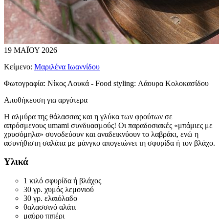
19 ΜΑΪΟΥ 2026
Κείμενο:
Μαριλένα Ιωαννίδου
Φωτογραφία:
Νίκος Λουκά - Food styling: Λάουρα Κολοκασίδου
Αποθήκευση για αργότερα
Η αλμύρα της θάλασσας και η γλύκα των φρούτων σε
απρόσμενους umami συνδυασμούς! Οι παραδοσιακές «μπάμιες με
χρυσόμηλα» συνοδεύουν και αναδεικνύουν το λαβράκι, ενώ η
ασυνήθιστη σαλάτα με μάνγκο απογειώνει τη σφυρίδα ή τον βλάχο.
Υλικά
1 κιλό σφυρίδα ή βλάχος
30 γρ. χυμός λεμονιού
30 γρ. ελαιόλαδο
θαλασσινό αλάτι
μαύρο πιπέρι