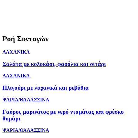
Ροή Συνταγών
ΛΑΧΑΝΙΚΑ
Σαλάτα με κολοκάσι, φασόλια και σιτάρι
ΛΑΧΑΝΙΚΑ
Πλιγούρι με λαχανικά και ρεβύθια
ΨΑΡΙΑ/ΘΑΛΑΣΣΙΝΑ
Γαύρος μαρινάτος με νερό ντομάτας και φρέσκο
θυμάρι
ΨΑΡΙΑ/ΘΑΛΑΣΣΙΝΑ