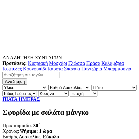
ΑΝΑΖΗΤΗΣΗ ΣΥΝΤΑΓΩΝ
Προτάσεις:
Κυπριακή
Μοσχάρι
Γλώσσα
Πράσα
Καλαμάρια
Κεφτέδες
Κουνουπίδι
Καρότα
Σπανάκι
Παντζάρια
Μπαρμπούνια
ΠΙΑΤΑ ΗΜΕΡΑΣ
Σφυρίδα με σαλάτα μάνγκο
Προετοιμασία:
30΄
Χρόνος:
Ψήσιμο: 1 ώρα
Βαθμός Δυσκολίας:
Εύκολο