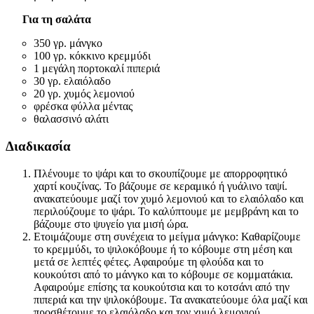
Για τη σαλάτα
350 γρ. μάνγκο
100 γρ. κόκκινο κρεμμύδι
1 μεγάλη πορτοκαλί πιπεριά
30 γρ. ελαιόλαδο
20 γρ. χυμός λεμονιού
φρέσκα φύλλα μέντας
θαλασσινό αλάτι
Διαδικασία
Πλένουμε το ψάρι και το σκουπίζουμε με απορροφητικό
χαρτί κουζίνας. Το βάζουμε σε κεραμικό ή γυάλινο ταψί.
ανακατεύουμε μαζί τον χυμό λεμονιού και το ελαιόλαδο και
περιλούζουμε το ψάρι. Το καλύπτουμε με μεμβράνη και το
βάζουμε στο ψυγείο για μισή ώρα.
Ετοιμάζουμε στη συνέχεια το μείγμα μάνγκο: Καθαρίζουμε
το κρεμμύδι, το ψιλοκόβουμε ή το κόβουμε στη μέση και
μετά σε λεπτές φέτες. Αφαιρούμε τη φλούδα και το
κουκούτσι από το μάνγκο και το κόβουμε σε κομματάκια.
Αφαιρούμε επίσης τα κουκούτσια και το κοτσάνι από την
πιπεριά και την ψιλοκόβουμε. Τα ανακατεύουμε όλα μαζί και
προσθέτουμε το ελαιόλαδο και τον χυμό λεμονιού.