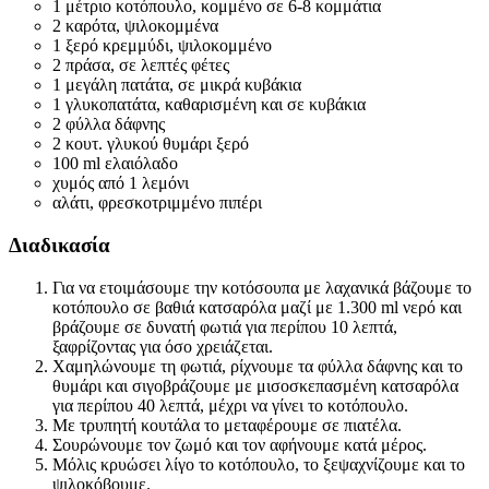
1 μέτριο κοτόπουλο, κομμένο σε 6-8 κομμάτια
2 καρότα, ψιλοκομμένα
1 ξερό κρεμμύδι, ψιλοκομμένο
2 πράσα, σε λεπτές φέτες
1 μεγάλη πατάτα, σε μικρά κυβάκια
1 γλυκοπατάτα, καθαρισμένη και σε κυβάκια
2 φύλλα δάφνης
2 κουτ. γλυκού θυμάρι ξερό
100 ml ελαιόλαδο
χυμός από 1 λεμόνι
αλάτι, φρεσκοτριμμένο πιπέρι
Διαδικασία
Για να ετοιμάσουμε την κοτόσουπα με λαχανικά βάζουμε το
κοτόπουλο σε βαθιά κατσαρόλα μαζί με 1.300 ml νερό και
βράζουμε σε δυνατή φωτιά για περίπου 10 λεπτά,
ξαφρίζοντας για όσο χρειάζεται.
Χαμηλώνουμε τη φωτιά, ρίχνουμε τα φύλλα δάφνης και το
θυμάρι και σιγοβράζουμε με μισοσκεπασμένη κατσαρόλα
για περίπου 40 λεπτά, μέχρι να γίνει το κοτόπουλο.
Με τρυπητή κουτάλα το μεταφέρουμε σε πιατέλα.
Σουρώνουμε τον ζωμό και τον αφήνουμε κατά μέρος.
Μόλις κρυώσει λίγο το κοτόπουλο, το ξεψαχνίζουμε και το
ψιλοκόβουμε.