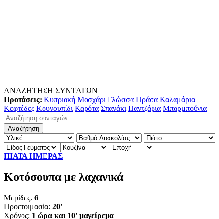
ΑΝΑΖΗΤΗΣΗ ΣΥΝΤΑΓΩΝ
Προτάσεις:
Κυπριακή
Μοσχάρι
Γλώσσα
Πράσα
Καλαμάρια
Κεφτέδες
Κουνουπίδι
Καρότα
Σπανάκι
Παντζάρια
Μπαρμπούνια
ΠΙΑΤΑ ΗΜΕΡΑΣ
Κοτόσουπα με λαχανικά
Μερίδες:
6
Προετοιμασία:
20'
Χρόνος:
1 ώρα και 10' μαγείρεμα