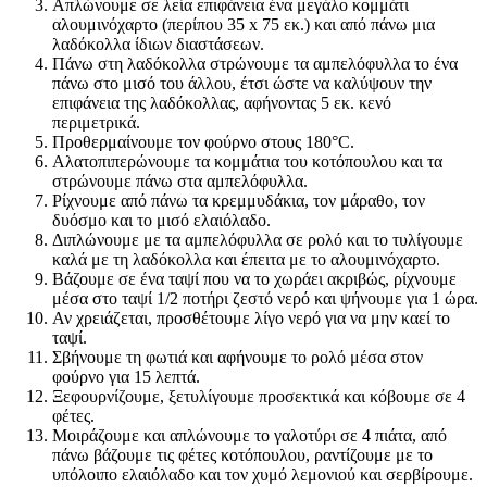
Απλώνουμε σε λεία επιφάνεια ένα μεγάλο κομμάτι
αλουμινόχαρτο (περίπου 35 x 75 εκ.) και από πάνω μια
λαδόκολλα ίδιων διαστάσεων.
Πάνω στη λαδόκολλα στρώνουμε τα αμπελόφυλλα το ένα
πάνω στο μισό του άλλου, έτσι ώστε να καλύψουν την
επιφάνεια της λαδόκολλας, αφήνοντας 5 εκ. κενό
περιμετρικά.
Προθερμαίνουμε τον φούρνο στους 180°C.
Αλατοπιπερώνουμε τα κομμάτια του κοτόπουλου και τα
στρώνουμε πάνω στα αμπελόφυλλα.
Ρίχνουμε από πάνω τα κρεμμυδάκια, τον μάραθο, τον
δυόσμο και το μισό ελαιόλαδο.
Διπλώνουμε με τα αμπελόφυλλα σε ρολό και το τυλίγουμε
καλά με τη λαδόκολλα και έπειτα με το αλουμινόχαρτο.
Βάζουμε σε ένα ταψί που να το χωράει ακριβώς, ρίχνουμε
μέσα στο ταψί 1/2 ποτήρι ζεστό νερό και ψήνουμε για 1 ώρα.
Αν χρειάζεται, προσθέτουμε λίγο νερό για να μην καεί το
ταψί.
Σβήνουμε τη φωτιά και αφήνουμε το ρολό μέσα στον
φούρνο για 15 λεπτά.
Ξεφουρνίζουμε, ξετυλίγουμε προσεκτικά και κόβουμε σε 4
φέτες.
Μοιράζουμε και απλώνουμε το γαλοτύρι σε 4 πιάτα, από
πάνω βάζουμε τις φέτες κοτόπουλου, ραντίζουμε με το
υπόλοιπο ελαιόλαδο και τον χυμό λεμονιού και σερβίρουμε.