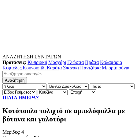
ΑΝΑΖΗΤΗΣΗ ΣΥΝΤΑΓΩΝ
Προτάσεις:
Κυπριακή
Μοσχάρι
Γλώσσα
Πράσα
Καλαμάρια
Κεφτέδες
Κουνουπίδι
Καρότα
Σπανάκι
Παντζάρια
Μπαρμπούνια
ΠΙΑΤΑ ΗΜΕΡΑΣ
Κοτόπουλο τυλιχτό σε αμπελόφυλλα με
βότανα και γαλοτύρι
Μερίδες:
4