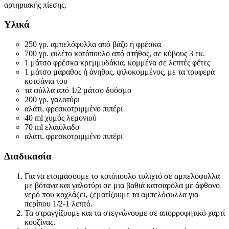
αρτηριακής πίεσης.
Υλικά
250 γρ. αμπελόφυλλα από βάζο ή φρέσκα
700 γρ. φιλέτο κοτόπουλο από στήθος, σε κύβους 3 εκ.
1 μάτσο φρέσκα κρεμμυδάκια, κομμένα σε λεπτές φέτες
1 μάτσο μάραθος ή άνηθος, ψιλοκομμένος, με τα τρυφερά
κοτσάνια του
τα φύλλα από 1/2 μάτσο δυόσμο
200 γρ. γαλοτύρι
αλάτι, φρεσκοτριμμένο πιπέρι
40 ml χυμός λεμονιού
70 ml ελαιόλαδο
αλάτι, φρεσκοτριμμένο πιπέρι
Διαδικασία
Για να ετοιμάσουμε το κοτόπουλο τυλιχτό σε αμπελόφυλλα
με βότανα και γαλοτύρι σε μια βαθιά κατσαρόλα με άφθονο
νερό που κοχλάζει, ζεματίζουμε τα αμπελόφυλλα για
περίπου 1/2-1 λεπτό.
Τα στραγγίζουμε και τα στεγνώνουμε σε απορροφητικό χαρτί
κουζίνας.