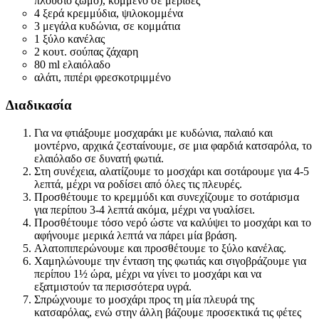
πλούσιο ζωμό), κομμένο σε μερίδες
4 ξερά κρεμμύδια, ψιλοκομμένα
3 μεγάλα κυδώνια, σε κομμάτια
1 ξύλο κανέλας
2 κουτ. σούπας ζάχαρη
80 ml ελαιόλαδο
αλάτι, πιπέρι φρεσκοτριμμένο
Διαδικασία
Για να φτιάξουμε μοσχαράκι με κυδώνια, παλαιό και
μοντέρνο, αρχικά ζεσταίνουμε, σε μια φαρδιά κατσαρόλα, το
ελαιόλαδο σε δυνατή φωτιά.
Στη συνέχεια, αλατίζουμε το μοσχάρι και σοτάρουμε για 4-5
λεπτά, μέχρι να ροδίσει από όλες τις πλευρές.
Προσθέτουμε το κρεμμύδι και συνεχίζουμε το σοτάρισμα
για περίπου 3-4 λεπτά ακόμα, μέχρι να γυαλίσει.
Προσθέτουμε τόσο νερό ώστε να καλύψει το μοσχάρι και το
αφήνουμε μερικά λεπτά να πάρει μία βράση.
Αλατοπιπερώνουμε και προσθέτουμε το ξύλο κανέλας.
Χαμηλώνουμε την ένταση της φωτιάς και σιγοβράζουμε για
περίπου 1½ ώρα, μέχρι να γίνει το μοσχάρι και να
εξατμιστούν τα περισσότερα υγρά.
Σπρώχνουμε το μοσχάρι προς τη μία πλευρά της
κατσαρόλας, ενώ στην άλλη βάζουμε προσεκτικά τις φέτες